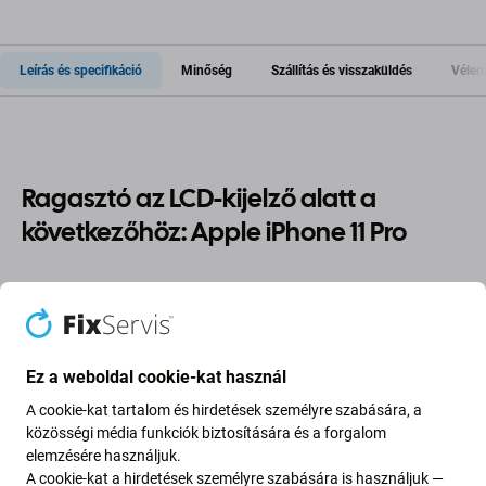
Leírás és specifikáció
Minőség
Szállítás és visszaküldés
Vélem
Ragasztó az LCD-kijelző alatt a
következőhöz: Apple iPhone 11 Pro
Ha szétszedte Apple iPhone 11 Pro eszközét, és
új
ragasztóra
van szüksége, akkor erre az alkatrészre van
szüksége ahhoz, hogy eszköze ismét működőképes
legyen.
Ez a weboldal cookie-kat használ
A cookie-kat tartalom és hirdetések személyre szabására, a
Alkatrészek minősége
közösségi média funkciók biztosítására és a forgalom
elemzésére használjuk.
Minőség: Utángyártott
- Az Aftermarket néven értékesített
A cookie-kat a hirdetések személyre szabására is használjuk —