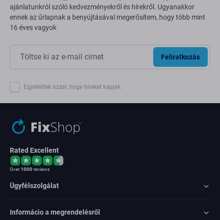
ajánlatunkról szóló kedvezményekről és hírekről. Ugyanakkor
ennek az űrlapnak a benyújtásával megerősítem, hogy több mint
16 éves vagyok
Feliratkozás
Egyetértek azzal, hogy híreket kapjak
Rated Excellent
Over
1000
reviews
Ügyfélszolgálat
Informácio a megrendelésről