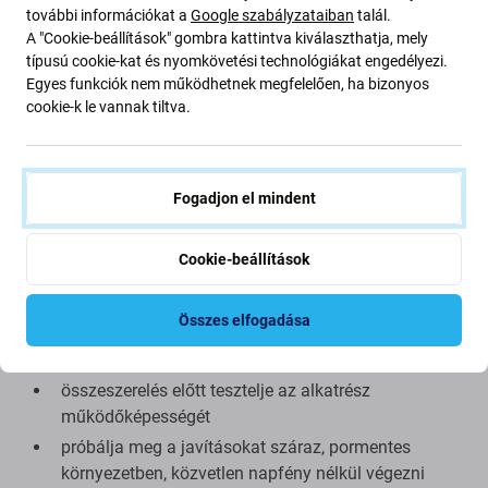
alkatrész ugyanazon szabványok, specifikációk és
további információkat a
Google szabályzataiban
talál.
A "Cookie-beállítások" gombra kattintva kiválaszthatja, mely
anyagok szerint készül, mint az eredeti. Ez az eredeti
típusú cookie-kat és nyomkövetési technológiákat engedélyezi.
másolata, és az utángyártott alkatrész (ritka esetekben)
Egyes funkciók nem működhetnek megfelelően, ha bizonyos
minimális eltéréseket mutathat a funkcionalitásban, a
cookie-k le vannak tiltva.
minőségben vagy a megjelenésben. Ha többet szeretne
megtudni a minőségről, olvassa el blogunkat, ahol
részletesebben a minőségre összpontosítunk.
Fogadjon el mindent
Összeszerelés és tippek:
Cookie-beállítások
kínálatunkban megtalálható speciális szerszámok
szükségesek az össze- és szétszereléshez
Összes elfogadása
összeszerelés közben ügyeljen a csatlakozók
törékeny részeire
összeszerelés előtt tesztelje az alkatrész
működőképességét
próbálja meg a javításokat száraz, pormentes
környezetben, közvetlen napfény nélkül végezni