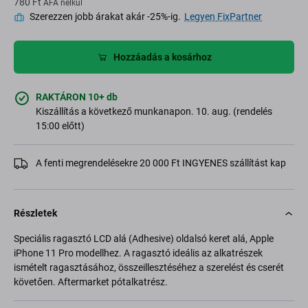
780 Ft
ÁFA nélkül
Szerezzen jobb árakat akár -25%-ig.
Legyen FixPartner
Hozzáadás a kosárhoz
RAKTÁRON 10+ db
Kiszállítás a következő munkanapon. 10. aug. (rendelés
15:00 előtt)
A fenti megrendelésekre 20 000 Ft INGYENES szállítást kap
Részletek
Speciális ragasztó LCD alá (Adhesive) oldalsó keret alá, Apple
iPhone 11 Pro modellhez. A ragasztó ideális az alkatrészek
ismételt ragasztásához, összeillesztéséhez a szerelést és cserét
követően. Aftermarket pótalkatrész.