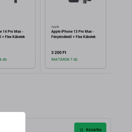
Apple
Apple
e 14 Pro Max -
Apple iPhone 13 Pro Max -
Apple
ő + Flex Kábelek
Fényérzékelő + Flex Kábelek
Fényér
3 200 Ft
1 190
6 db
RAKTÁRON 7 db
Raktá
dás a kosárhoz
Hozzáadás a kosárhoz
H
ldés
Kosárba