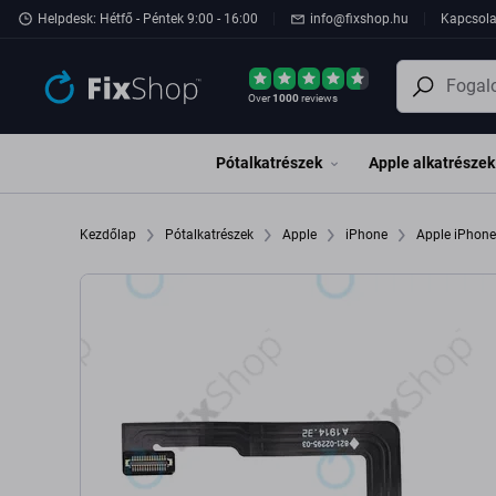
Ugrás az oldal fő részéhez
Helpdesk: Hétfő - Péntek 9:00 - 16:00
info@fixshop.hu
Kapcsola
Over
1000
reviews
Pótalkatrészek
Apple alkatrészek
Kezdőlap
Pótalkatrészek
Apple
iPhone
Apple iPhon