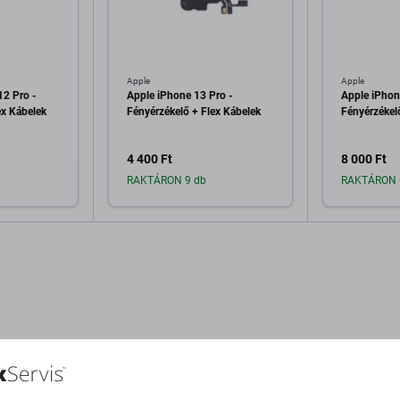
Apple
Apple
12 Pro -
Apple iPhone 13 Pro -
Apple iPhon
ex Kábelek
Fényérzékelő + Flex Kábelek
Fényérzékel
4 400 Ft
8 000 Ft
RAKTÁRON 9 db
RAKTÁRON 
a kosárhoz
Hozzáadás a kosárhoz
Hozzáa
Leírás és specifikáció
Minőség
Szállítás és visszakü