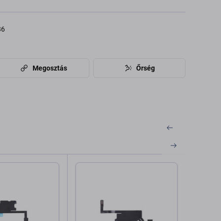
86
Megosztás
Őrség