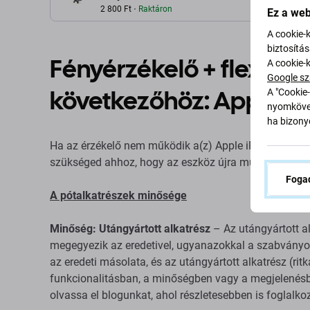
Kábelek
2 800 Ft
Raktáron
Ez a web
A cookie-
biztosítá
Fényérzékelő + flexibili
A cookie-
Google sz
következőhöz: Apple iP
A "Cookie-
nyomkövet
ha bizonyo
Ha az érzékelő nem működik a(z) Apple iPhone 11 Pro
szükséged ahhoz, hogy az eszköz újra működjön.
Fogad
A pótalkatrészek minősége
Minőség: Utángyártott alkatrész
– Az utángyártott al
megegyezik az eredetivel, ugyanazokkal a szabványokk
az eredeti másolata, és az utángyártott alkatrész (ri
funkcionalitásban, a minőségben vagy a megjelenésb
olvassa el blogunkat, ahol részletesebben is foglalk