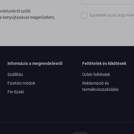
ánlatunkról szóló
Egyetértek azzal, hogy híre
 a benyújtásával megerősítem,
Informácio a megrendelésről
Feltételek és kikötések
Szállítás
Üzleti feltételek
Fizetési módok
Reklamáció és
termékvisszaküldés
Fix-Szaki