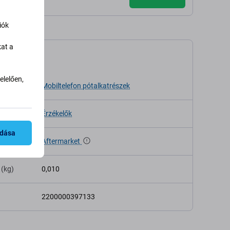
iók
kat a
káció
lelően,
sa
Mobiltelefon pótalkatrészek
Érzékelők
adása
Aftermarket
 (kg)
0,010
2200000397133