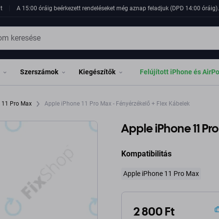
t
A 15:00 óráig beérkezett rendeléseket még aznap feladjuk (DPD 14:00 óráig). 
Szerszámok
Kiegészítők
Felújított iPhone és AirP
e 11 Pro Max
Apple iPhone 11 Pro Max - Fényérzékelő + Flex Kábelek
Apple iPhone 11 Pr
Kompatibilitás
Apple iPhone 11 Pro Max
2 800 Ft