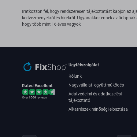
Iratkozzon fel, hogy rendszeresen tájékoztatást kapjon az aj
kedvezményekről és hírekről. Ugyanakkor ennek az űrlapnak
hogy több mint 16 éves vagyok
Ügyfélszolgálat
Rólunk
Nagyvállalati együttműködés
Rated Excellent
Adatvédelmi és adatkezelési
Over
1000
reviews
tájékoztató
Alkatrészek minőségi elosztása