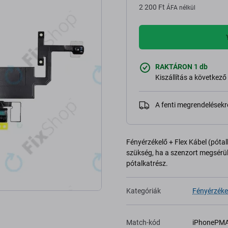
2 200 Ft
ÁFA nélkül
RAKTÁRON 1 db
Kiszállítás a következő
A fenti megrendelésekr
Fényérzékelő + Flex Kábel (póta
szükség, ha a szenzort megsérül
pótalkatrész.
Kategóriák
Fényérzéke
Match-kód
iPhonePM