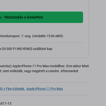
Hozzáadás a kosárhoz
 munkanapon. 7. aug. (rendelés 15:00 előtt)
e 20 000 Ft INGYENES szállítást kap
lkatrész) Apple iPhone 11 Pro Max modellhez. Erre akkor lehet
t, nem működik, vagy megérett a cserére. Aftermarket
lő + Flex Kábelek
,
Apple iPhone 11 Pro Max
AX11-13