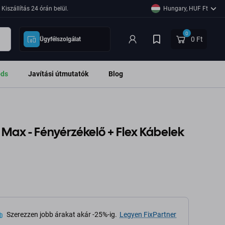
Kiszállítás 24 órán belül.
Hungary, HUF Ft
0
0 Ft
Ügyfélszolgálat
ods
Javítási útmutatók
Blog
o Max - Fényérzékelő + Flex Kábelek
Szerezzen jobb árakat akár -25%-ig.
Legyen FixPartner