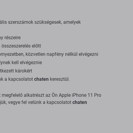
iális szerszámok szükségesek, amelyek
y részeire
összeszerelés előtt
rnyezetben, közvetlen napfény nélkül elvégezni
ynek kell elvégeznie
tkezett károkért
ünk a kapcsolatot
chaten
keresztül.
lt megfelelő alkatrészt az Ön Apple iPhone 11 Pro
ük, vegye fel velünk a kapcsolatot
chaten