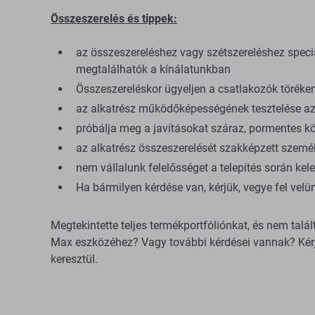
Összeszerelés és tippek:
az összeszereléshez vagy szétszereléshez spec
megtalálhatók a kínálatunkban
Összeszereléskor ügyeljen a csatlakozók töréken
az alkatrész működőképességének tesztelése az 
próbálja meg a javításokat száraz, pormentes kö
az alkatrész összeszerelését szakképzett személ
nem vállalunk felelősséget a telepítés során kele
Ha bármilyen kérdése van, kérjük, vegye fel vel
Megtekintette teljes termékportfóliónkat, és nem talá
Max eszközéhez? Vagy további kérdései vannak? Kérj
keresztül.