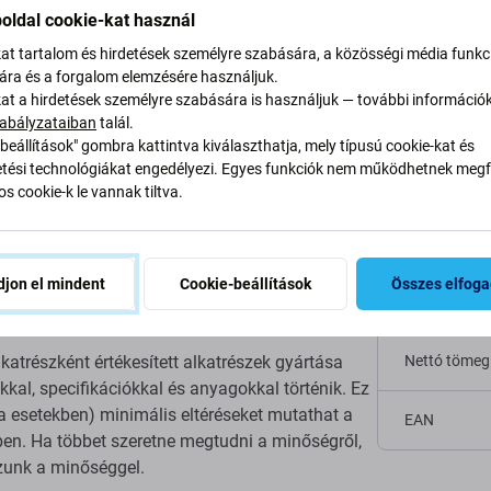
oldal cookie-kat használ
kat tartalom és hirdetések személyre szabására, a közösségi média funkc
sára és a forgalom elemzésére használjuk.
s kábel a
kat a hirdetések személyre szabására is használjuk — további információ
Specifi
abályzataiban
talál.
hone 11 Pro Max
beállítások" gombra kattintva kiválaszthatja, mely típusú cookie-kat és
ési technológiákat engedélyezi. Egyes funkciók nem működhetnek megfe
Eszköz típu
s cookie-k le vannak tiltva.
 Max eszközödön, akkor erre az alkatrészre van
Kategória
jon el mindent
Cookie-beállítások
Összes elfog
Eredetiség
katrészként értékesített alkatrészek gyártása
Nettó tömeg
al, specifikációkkal és anyagokkal történik. Ez
tka esetekben) minimális eltéréseket mutathat a
EAN
en. Ha többet szeretne megtudni a minőségről,
ozunk a minőséggel.