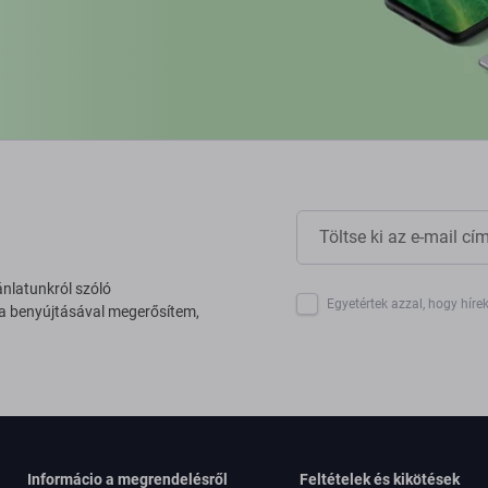
ánlatunkról szóló
Egyetértek azzal, hogy híre
 a benyújtásával megerősítem,
Informácio a megrendelésről
Feltételek és kikötések