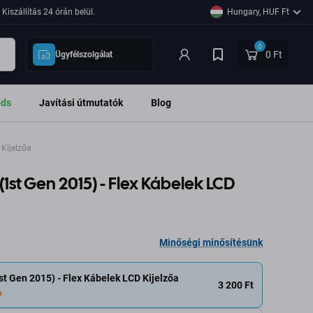
Kiszállítás 24 órán belül.
Hungary, HUF Ft
0
0 Ft
Ügyfélszolgálat
ods
Javítási útmutatók
Blog
 Kijelzőa
 (1st Gen 2015) - Flex Kábelek LCD
Minőségi minősítésünk
st Gen 2015) - Flex Kábelek LCD Kijelzőa
3 200 Ft
e