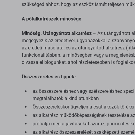
szükséged ahhoz, hogy az eszköz ismét teljesen mű
A pótalkatrészek minősége
Minőség: Utángyártott alkatrész
– Az utángyártott al
megegyezik az eredetivel, ugyanazokkal a szabványokk
az eredeti másolata, és az utángyártott alkatrész (ri
funkcionalitásban, a minőségben vagy a megjelenésb
olvassa el blogunkat, ahol részletesebben is foglalk
Összeszerelés és tippek:
az összeszereléshez vagy szétszereléshez spec
megtalálhatók a kínálatunkban
Összeszereléskor ügyeljen a csatlakozók töréken
az alkatrész működőképességének tesztelése az 
próbálja meg a javításokat száraz, pormentes kö
az alkatrész összeszerelését szakképzett személ