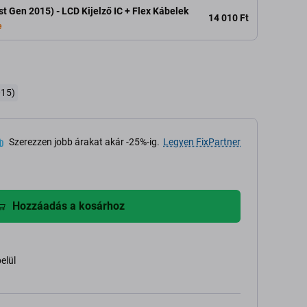
st Gen 2015) - LCD Kijelző IC + Flex Kábelek
14 010 Ft
e
015)
Szerezzen jobb árakat akár -25%-ig.
Legyen FixPartner
Hozzáadás a kosárhoz
belül