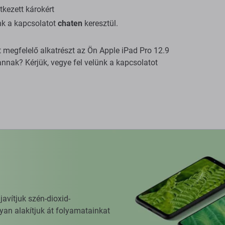
tkezett károkért
ünk a kapcsolatot
chaten
keresztül.
lt megfelelő alkatrészt az Ön Apple iPad Pro 12.9
nnak? Kérjük, vegye fel velünk a kapcsolatot
vítjuk szén-dioxid-
yan alakítjuk át folyamatainkat