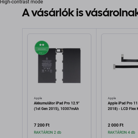
High-contrast mode
A vásárlók is vásárolna
Apple
Apple
Akkumulátor iPad Pro 12.9"
Apple iPad Pro 11
(1st Gen 2015), 10307mAh
2018) - LCD Flex 
7 200 Ft
2 000 Ft
RAKTÁRON 2 db
RAKTÁRON 4 db