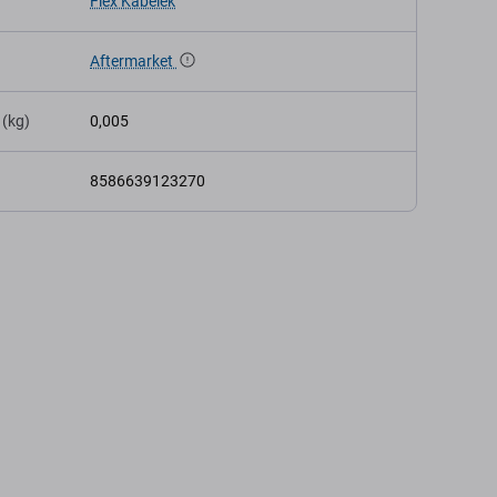
Flex Kábelek
Aftermarket
 (kg)
0,005
8586639123270