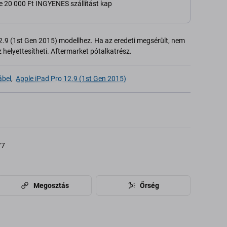
e 20 000 Ft INGYENES szállítást kap
2.9 (1st Gen 2015) modellhez. Ha az eredeti megsérült, nem
 helyettesítheti. Aftermarket pótalkatrész.
ábel
,
Apple iPad Pro 12.9 (1st Gen 2015)
77
Megosztás
Őrség