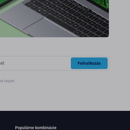
Feliratkozás
ket kapjak
Populárne kombinácie