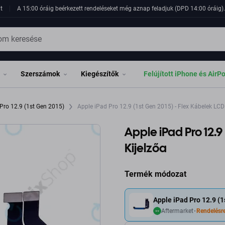
t
A 15:00 óráig beérkezett rendeléseket még aznap feladjuk (DPD 14:00 óráig). 
Szerszámok
Kiegészítők
Felújított iPhone és AirP
Pro 12.9 (1st Gen 2015)
Apple iPad Pro 12.9 (1st Gen 2015) - Flex Kábelek LCD
Apple iPad Pro 12.9
Kijelzőa
Termék módozat
Apple iPad Pro 12.9 (1
Aftermarket
Rendelésr