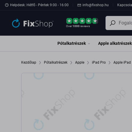
Ugrás az oldal fő részéhez
Helpdesk: Hétfő - Péntek 9:00 - 16:00
info@fixshop.hu
Kapcsola
Over
1000
reviews
Pótalkatrészek
Apple alkatrészek
Kezdőlap
Pótalkatrészek
Apple
iPad Pro
Apple iPad 