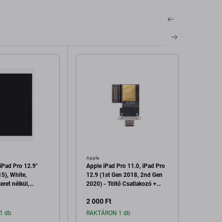
Apple
Apple
iPad Pro 12.9"
Apple iPad Pro 11.0, iPad Pro
Apple 
5), White,
12.9 (1st Gen 2018, 2nd Gen
2018),
eret nélkül,
2020) - Töltő Csatlakozó +
Közels
Flex Kábelek (Black)
2 000 Ft
5 970
1 db
RAKTÁRON 1 db
Raktá