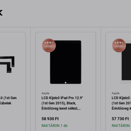
k
Apple
Apple
.0 (1st Gen
LCD Kijelző iPad Pro 12.9"
LCD Kijelző 
Kábelek
(1st Gen 2015), Black,
(1st Gen 201
Érintőüveg keret nélkül,
Érintőüveg k
Refurbished
Refurbished
58 930 Ft
57 730 Ft
RAKTÁRON 1 db
RAKTÁRON 