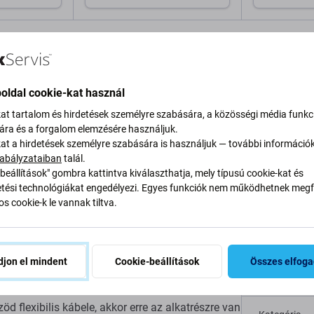
a kosárhoz
Hozzáadás a kosárhoz
Hozzáa
oldal cookie-kat használ
kat tartalom és hirdetések személyre szabására, a közösségi média funkc
sára és a forgalom elemzésére használjuk.
kat a hirdetések személyre szabására is használjuk — további információ
Leírás és specifikáció
Minőség
Szállítás és visszakü
abályzataiban
talál.
beállítások" gombra kattintva kiválaszthatja, mely típusú cookie-kat és
ési technológiákat engedélyezi. Egyes funkciók nem működhetnek megfe
s cookie-k le vannak tiltva.
ezőhöz: Apple iPad
Specifi
jon el mindent
Cookie-beállítások
Összes elfog
Eszköz típu
d flexibilis kábele, akkor erre az alkatrészre van