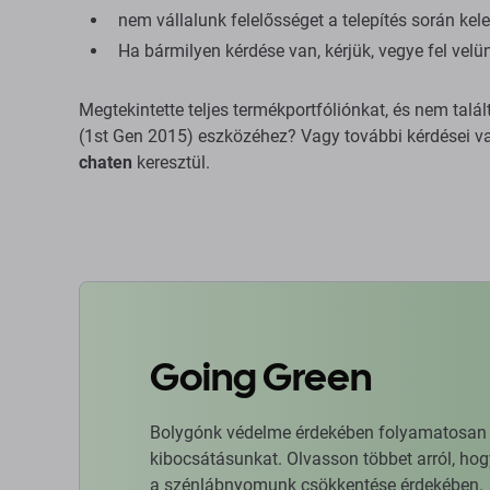
nem vállalunk felelősséget a telepítés során kele
Ha bármilyen kérdése van, kérjük, vegye fel vel
Megtekintette teljes termékportfóliónkat, és nem talá
(1st Gen 2015) eszközéhez? Vagy további kérdései va
chaten
keresztül.
Going Green
Bolygónk védelme érdekében folyamatosan ja
kibocsátásunkat. Olvasson többet arról, hog
a szénlábnyomunk csökkentése érdekében.