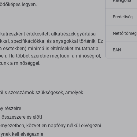
Kategória
ködőképes legyen.
Eredetiség
katrészként értékesített alkatrészek gyártása
Nettó tömeg
al, specifikációkkal és anyagokkal történik. Ez
tka esetekben) minimális eltéréseket mutathat a
EAN
en. Ha többet szeretne megtudni a minőségről,
ozunk a minőséggel.
iális szerszámok szükségesek, amelyek
y részeire
összeszerelés előtt
rnyezetben, közvetlen napfény nélkül elvégezni
ynek kell elvégeznie