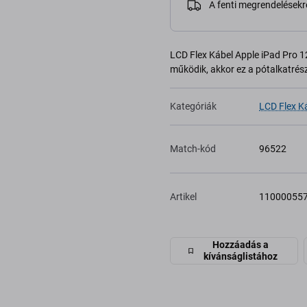
A fenti megrendelésekr
LCD Flex Kábel Apple iPad Pro 1
működik, akkor ez a pótalkatrész
Kategóriák
LCD Flex K
Match-kód
96522
Artikel
11000055
Hozzáadás a
kívánságlistához