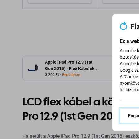
Hozzáadás a kosárhoz
Hozzáadás 
Ez a web
A cookie-
biztosítá
Apple iPad Pro 12.9 (1st
A cookie-
Gen 2015) - Flex Kábelek
Google sz
LCD Kijelzőa
3 200 Ft
Rendelésre
A "Cookie-
nyomkövet
ha bizonyo
LCD flex kábel a követk
Pro 12.9 (1st Gen 2015)
Fogad
Ha sérült a Apple iPad Pro 12.9 (1st Gen 2015) eszközö