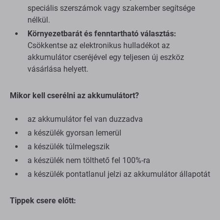
speciális szerszámok vagy szakember segítsége
nélkül.
Környezetbarát és fenntartható választás:
Csökkentse az elektronikus hulladékot az
akkumulátor cseréjével egy teljesen új eszköz
vásárlása helyett.
Mikor kell cserélni az akkumulátort?
az akkumulátor fel van duzzadva
a készülék gyorsan lemerül
a készülék túlmelegszik
a készülék nem tölthető fel 100%-ra
a készülék pontatlanul jelzi az akkumulátor állapotát
Tippek csere előtt: