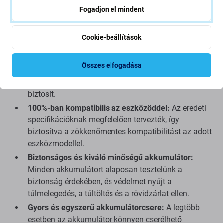
eszköz vásárlásának, mivel megbízható és
Fogadjon el mindent
összehasonlítható teljesítményt nyújt.
Hosszabb üzemidő egyetlen töltéssel:
Élvezze a
Cookie-beállítások
hosszabb használati időt gyakori töltés nélkül.
A készülék teljes teljesítményének visszaállítása:
Összes elfogadása
Az akkumulátor cseréje segít visszaállítani az eredeti
teljesítményt, és stabil, megbízható működést
biztosít.
100%-ban kompatibilis az eszközöddel:
Az eredeti
specifikációknak megfelelően tervezték, így
biztosítva a zökkenőmentes kompatibilitást az adott
eszközmodellel.
Biztonságos és kiváló minőségű akkumulátor:
Minden akkumulátort alaposan tesztelünk a
biztonság érdekében, és védelmet nyújt a
túlmelegedés, a túltöltés és a rövidzárlat ellen.
Gyors és egyszerű akkumulátorcsere:
A legtöbb
esetben az akkumulátor könnyen cserélhető