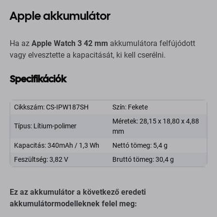
Apple akkumulátor
Ha az
Apple Watch 3 42 mm
akkumulátora felfújódott
vagy elvesztette a kapacitását, ki kell cserélni.
Specifikációk
Cikkszám: CS-IPW187SH
Szín: Fekete
Méretek: 28,15 x 18,80 x 4,88
Típus: Lítium-polimer
mm
Kapacitás: 340mAh / 1,3 Wh
Nettó tömeg: 5,4 g
Feszültség: 3,82 V
Bruttó tömeg: 30,4 g
Ez az akkumulátor a következő eredeti
akkumulátormodelleknek felel meg: