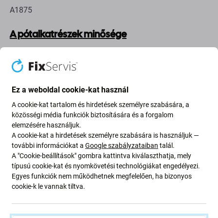
A1875
A pótalkatrészek minősége
Az Aftermarket PRO
feliratú akkumulátorokat harmadik
felek gyártják, nem közvetlenül a készülék gyártója.
Ezeket az akkumulátorokat úgy tervezték, hogy
Ez a weboldal cookie-kat használ
megfeleljenek az eredeti akkumulátorok magas
A cookie-kat tartalom és hirdetések személyre szabására, a
színvonalának, és ritka esetekben minimális eltérések
közösségi média funkciók biztosítására és a forgalom
lehetnek a funkcionalitásban, a minőségben vagy a
elemzésére használjuk.
megjelenésben. Kiváló minőségükről ismertek, és előre
A cookie-kat a hirdetések személyre szabására is használjuk —
teszteltek.
további információkat a
Google szabályzataiban
talál.
A "Cookie-beállítások" gombra kattintva kiválaszthatja, mely
Az utángyártott PRO akkumulátor vásárlásának fő
típusú cookie-kat és nyomkövetési technológiákat engedélyezi.
Egyes funkciók nem működhetnek megfelelően, ha bizonyos
előnyei:
cookie-k le vannak tiltva.
Spóroljon az akkumulátor cseréjén:
Az új
akkumulátor költséghatékony alternatívája egy új