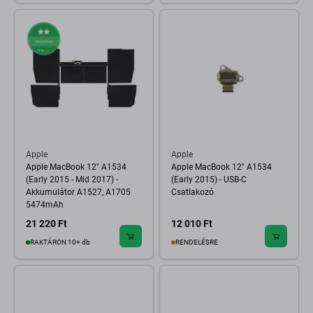
Apple
Apple
Apple MacBook 12" A1534
Apple MacBook 12" A1534
(Early 2015 - Mid 2017) -
(Early 2015) - USB-C
Akkumulátor A1527, A1705
Csatlakozó
5474mAh
21 220 Ft
12 010 Ft
RAKTÁRON 10+ db
RENDELÉSRE