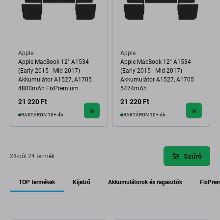
Apple
Apple
Apple MacBook 12" A1534
Apple MacBook 12" A1534
(Early 2015 - Mid 2017) -
(Early 2015 - Mid 2017) -
Akkumulátor A1527, A1705
Akkumulátor A1527, A1705
4800mAh FixPremium
5474mAh
21 220 Ft
21 220 Ft
RAKTÁRON 10+ db
RAKTÁRON 10+ db
Szűrő
28-ból 24 termék
TOP termékek
Kijelző
Akkumulátorok és ragasztók
FixPre