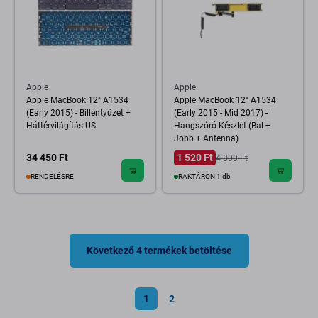
Apple
Apple
Apple MacBook 12" A1534
Apple MacBook 12" A1534
(Early 2015) - Billentyűzet +
(Early 2015 - Mid 2017) -
Háttérvilágítás US
Hangszóró Készlet (Bal +
Jobb + Antenna)
34 450 Ft
1 520 Ft
4 800 Ft
RENDELÉSRE
RAKTÁRON 1 db
Következő 4 termékek betöltése
1
2