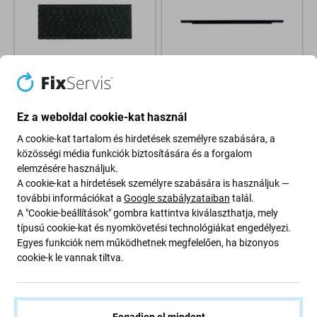
Apple
Apple
Apple MacBook 12" A1534
Apple MacBook 12" A1534
Ez a weboldal cookie-kat használ
(Early 2016) - Billentyűzet CZ
(Early 2015 - Early 2016) -
Elülső Bár Logóval (Space
A cookie-kat tartalom és hirdetések személyre szabására, a
Gray)
közösségi média funkciók biztosítására és a forgalom
elemzésére használjuk.
28 040 Ft
1 200 Ft
A cookie-kat a hirdetések személyre szabására is használjuk —
RENDELÉSRE
RENDELÉSRE
további információkat a
Google szabályzataiban
talál.
A "Cookie-beállítások" gombra kattintva kiválaszthatja, mely
típusú cookie-kat és nyomkövetési technológiákat engedélyezi.
Egyes funkciók nem működhetnek megfelelően, ha bizonyos
cookie-k le vannak tiltva.
Fogadjon el mindent