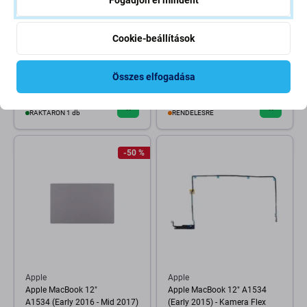
Cookie-beállítások
Apple
Apple
Apple MacBook 12" A1534
Apple MacBook 12" A1534
(Early 2015 - Early 2016) -
(Early 2016) - Billentyűzet UK
Összes elfogadása
Kamera
400 Ft
28 040 Ft
RAKTÁRON 1 db
RENDELÉSRE
-50 %
Apple
Apple
Apple MacBook 12"
Apple MacBook 12" A1534
A1534 (Early 2016 - Mid 2017)
(Early 2015) - Kamera Flex