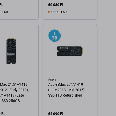
XB92
Ft
60 080 Ft
ELÉSRE
RENDELÉSRE
Kosárba
Kosárba
Apple
iMac 21.5" A1418
Apple iMac 27" A1419
2012 - Early 2013),
(Late 2013 - Mid 2015) -
7" A1419 (Late
SSD 1TB Refurbished
 - SSD 256GB
 Ft
64 090 Ft