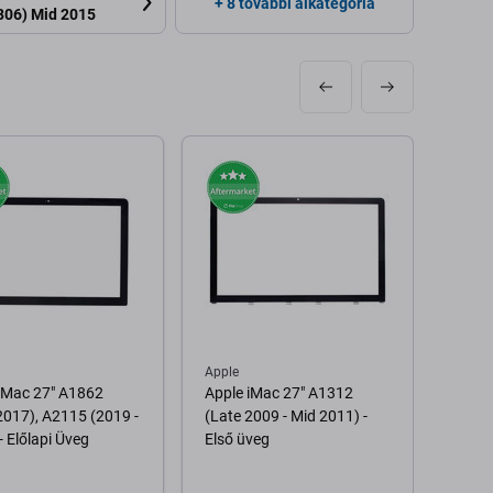
+ 8 további alkategória
806) Mid 2015
Apple
Apple
iMac 27" A1862
Apple iMac 27" A1312
Apple
2017), A2115 (2019 -
(Late 2009 - Mid 2011) -
(2019
- Előlapi Üveg
Első üveg
Kijel