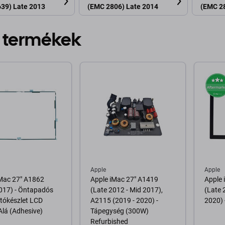
39) Late 2013
(EMC 2806) Late 2014
(EMC 2
 termékek
Apple
Apple
iMac 27" A1862
Apple iMac 27" A1419
Apple 
017) - Öntapadós
(Late 2012 - Mid 2017),
(Late 
tókészlet LCD
A2115 (2019 - 2020) -
2020) 
 Alá (Adhesive)
Tápegység (300W)
Refurbished