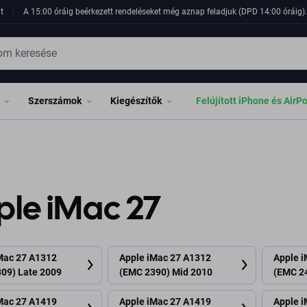
t
A 15:00 óráig beérkezett rendeléseket még aznap feladjuk (DPD 14:00 óráig). 
Szerszámok
Kiegészítők
Felújított iPhone és AirP
ple iMac 27
Mac 27 A1312
Apple iMac 27 A1312
Apple 
09) Late 2009
(EMC 2390) Mid 2010
(EMC 2
Mac 27 A1419
Apple iMac 27 A1419
Apple 