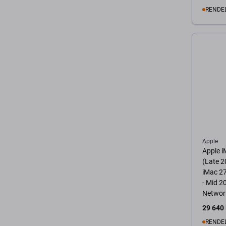
RENDE
K
Apple
Apple i
(Late 2
iMac 2
- Mid 2
Networ
BCM94
29 640 
RENDE