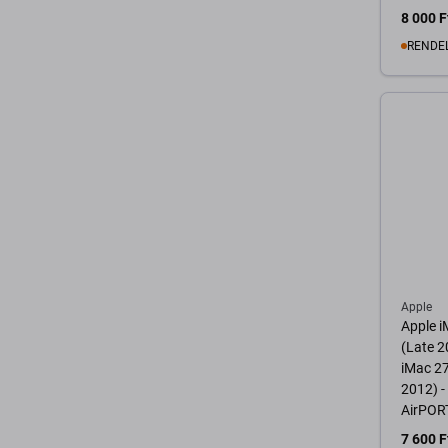
8 000 F
RENDE
K
Apple
Apple i
(Late 2
iMac 27
2012) -
AirPOR
BCM943
7 600 F