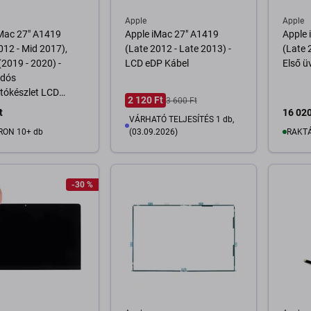
Apple
Apple
iMac 27" A1419
Apple iMac 27" A1419
Apple 
012 - Mid 2017),
(Late 2012 - Late 2013) -
(Late 
2019 - 2020) -
LCD eDP Kábel
Első ü
dós
tókészlet LCD
2 120 Ft
3 600 Ft
 Alá (Adhesive)
t
16 020
VÁRHATÓ TELJESÍTÉS 1 db,
RON 10+ db
(03.09.2026)
RAKTÁ
osárba
-30 %
Kosárba