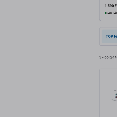
1 590 F
RAKTÁ
K
TOP t
37-ból 24 