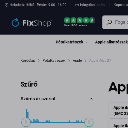
Ugrás az oldal fő részéhez
Helpdesk: Hétfő - Péntek 9:00 - 16:00
info@fixshop.hu
Kapcsola
Over
1000
reviews
Pótalkatrészek
Apple alkatrészek
Kezdőlap
Pótalkatrészek
Apple
Apple iMac 27
Ap
Szűrő
Szűrés ár szerint
Apple i
(EMC 23
Apple i