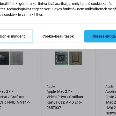
beállítások" gombra kattintva kiválaszthatja, mely típusú cookie-kat és
bel
Ventilátor
Tápeg
ési technológiákat engedélyezi. Egyes funkciók nem működhetnek megfe
t
3 600 Ft
28 040
s cookie-k le vannak tiltva.
RON 3 db
RENDELÉSRE
RAKTÁ
osárba
Kosárba
jon el mindent
Cookie-beállítások
Összes elfog
Apple
Apple
Mac 27" -
Apple iMac 27" -
Apple 
rtya / Grafikus
Videókártya / Grafikus
(Late 
 Csip NVIDIA N14P-
Kártya Csip AMD 216-
iMac 2
2
0857037
- Mid 
Netwo