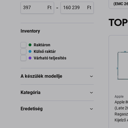
(EMC 26
-
Ft
Ft
TOP
Inventory
Raktáron
Külső raktár
Várható teljesítés
A készülék modellje
Kategória
Apple
Apple 
(Late 2
Eredetiség
Ragasz
Kijelző