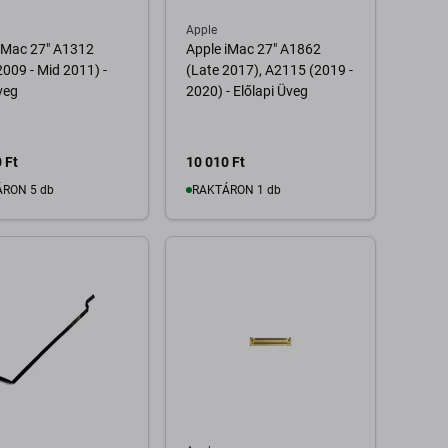
Apple
iMac 27" A1312
Apple iMac 27" A1862
2009 - Mid 2011) -
(Late 2017), A2115 (2019 -
veg
2020) - Előlapi Üveg
 Ft
10 010 Ft
RON 5 db
RAKTÁRON 1 db
Kosárba
Kosárba