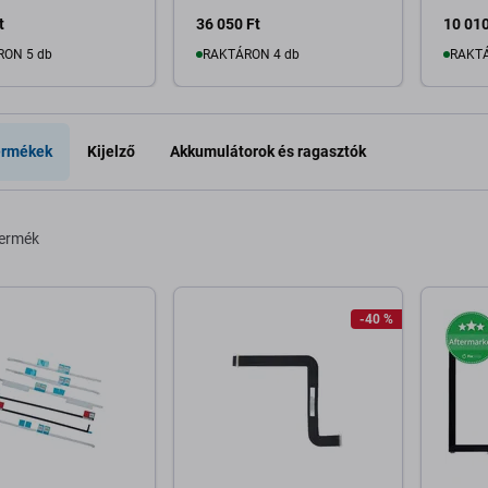
t
36 050 Ft
10 010
RON 5 db
RAKTÁRON 4 db
RAKTÁ
osárba
Kosárba
ermékek
Kijelző
Akkumulátorok és ragasztók
termék
-40 %