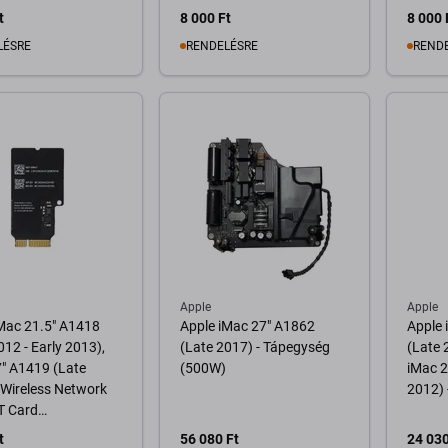
AR5B
t
8 000 Ft
8 000 
LÉSRE
RENDELÉSRE
REND
osárba
Kosárba
Apple
Apple
Mac 21.5" A1418
Apple iMac 27" A1862
Apple 
012 - Early 2013),
(Late 2017) - Tápegység
(Late 
" A1419 (Late
(500W)
iMac 2
 Wireless Network
2012)
T Card
31CD Refurbished
t
56 080 Ft
24 030