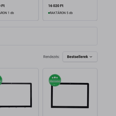
 Ft
16 020 Ft
160 2
RON 1 db
RAKTÁRON 5 db
Kosárba
Kosárba
Rendezés:
Bestsellerek