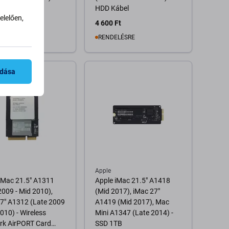
ység (310W)
HDD Kábel
lelően,
 Ft
4 600 Ft
RON 4 db
RENDELÉSRE
Kosárba
Kosárba
adása
Apple
iMac 21.5" A1311
Apple iMac 21.5" A1418
2009 - Mid 2010),
(Mid 2017), iMac 27"
7" A1312 (Late 2009
A1419 (Mid 2017), Mac
2010) - Wireless
Mini A1347 (Late 2014) -
rk AirPORT Card
SSD 1TB