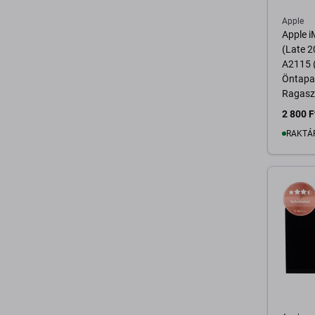
Apple
Apple 
(Late 2
A2115 (
Öntapa
Ragasz
Kijelző
2 800 F
RAKTÁ
K