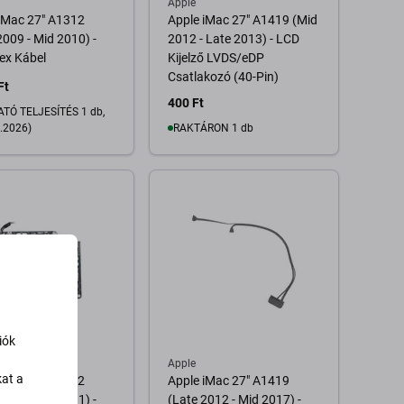
Apple
iMac 27" A1312
Apple iMac 27" A1419 (Mid
2009 - Mid 2010) -
2012 - Late 2013) - LCD
ex Kábel
Kijelző LVDS/eDP
Csatlakozó (40-Pin)
Ft
400 Ft
TÓ TELJESÍTÉS 1 db,
.2026)
RAKTÁRON 1 db
Kosárba
Kosárba
iók
Apple
kat a
iMac 27" A1312
Apple iMac 27" A1419
2009 - Mid 2011) -
(Late 2012 - Mid 2017) -