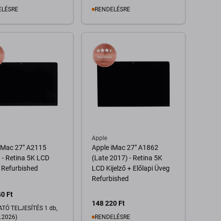
ELÉSRE
RENDELÉSRE
Kosárba
Kosárba
Apple
iMac 27" A2115
Apple iMac 27" A1862
 - Retina 5K LCD
(Late 2017) - Retina 5K
ő Refurbished
LCD Kijelző + Előlapi Üveg
Refurbished
0 Ft
148 220 Ft
TÓ TELJESÍTÉS 1 db,
.2026)
RENDELÉSRE