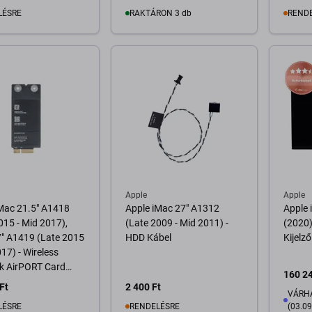
LÉSRE
RAKTÁRON 3 db
REND
osárba
Kosárba
Apple
Apple
Mac 21.5" A1418
Apple iMac 27" A1312
Apple 
015 - Mid 2017),
(Late 2009 - Mid 2011) -
(2020)
7" A1419 (Late 2015
HDD Kábel
Kijelz
017) - Wireless
k AirPORT Card
160 24
3602CD
Ft
2 400 Ft
VÁRHA
LÉSRE
RENDELÉSRE
(03.09