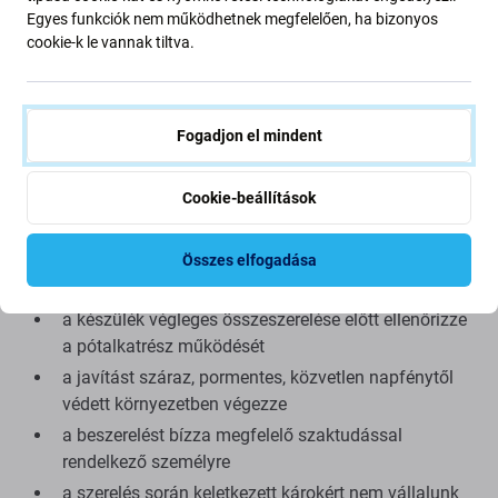
Aftermarket:
Független gyártó által készített, nem eredeti
Egyes funkciók nem működhetnek megfelelően, ha bizonyos
pótalkatrész. Az eredeti alkatrészhez képest kisebb
cookie-k le vannak tiltva.
eltérések előfordulhatnak a megjelenésben, a
kidolgozásban vagy a működésben.
Fogadjon el mindent
Beszerelési tanácsok:
Cookie-beállítások
a be- és kiszereléshez megfelelő szervizeszközök
szükségesek
szerelés közben ügyeljen az érzékeny csatlakozókra
Összes elfogadása
és a környező alkatrészekre
a készülék végleges összeszerelése előtt ellenőrizze
a pótalkatrész működését
a javítást száraz, pormentes, közvetlen napfénytől
védett környezetben végezze
a beszerelést bízza megfelelő szaktudással
rendelkező személyre
a szerelés során keletkezett károkért nem vállalunk