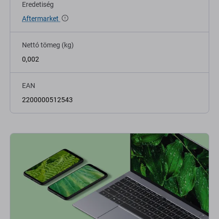
Eredetiség
Aftermarket
Nettó tömeg (kg)
0,002
EAN
2200000512543