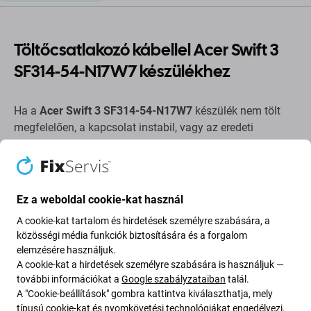
Töltőcsatlakozó kábellel Acer Swift 3
SF314-54-N17W7 készülékhez
Ha a
Acer Swift 3 SF314-54-N17W7
készülék nem tölt
megfelelően, a kapcsolat instabil, vagy az eredeti
csatlakozó megsérült, ez a pótalkatrész megfelelő
választás a javításhoz.
Segít helyreállítani a vezetékes töltést és a stabil
Ez a weboldal cookie-kat használ
csatlakozást. Csere előtt ellenőrizze a töltőkábelt, a
A cookie-kat tartalom és hirdetések személyre szabására, a
hálózati adaptert és az akkumulátort is, hogy kizárja a
közösségi média funkciók biztosítására és a forgalom
hiba egyéb lehetséges okait.
elemzésére használjuk.
A cookie-kat a hirdetések személyre szabására is használjuk —
A pótalkatrész minősége
további információkat a
Google szabályzataiban
talál.
A "Cookie-beállítások" gombra kattintva kiválaszthatja, mely
típusú cookie-kat és nyomkövetési technológiákat engedélyezi.