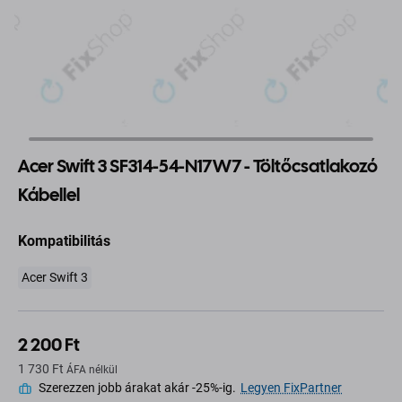
Acer Swift 3 SF314-54-N17W7 - Töltőcsatlakozó
Kábellel
Kompatibilitás
Acer Swift 3
2 200 Ft
1 730 Ft
ÁFA nélkül
Szerezzen jobb árakat akár -25%-ig.
Legyen FixPartner