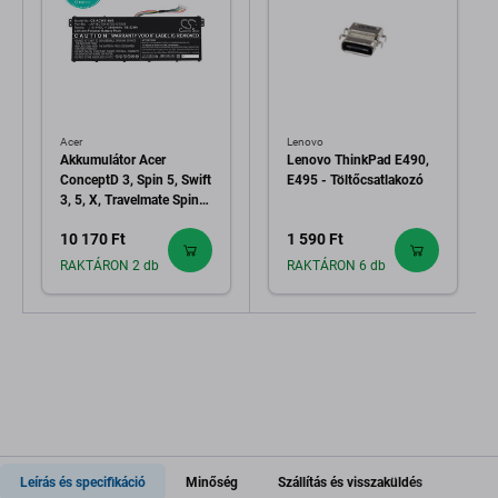
Acer
Lenovo
Akkumulátor Acer
Lenovo ThinkPad E490,
ConceptD 3, Spin 5, Swift
E495 - Töltőcsatlakozó
3, 5, X, Travelmate Spin
P4, 3800mAh, Li-Pol,
10 170 Ft
1 590 Ft
15.4V, AP18C7M, HQ
RAKTÁRON 2 db
RAKTÁRON 6 db
Leírás és specifikáció
Minőség
Szállítás és visszaküldés