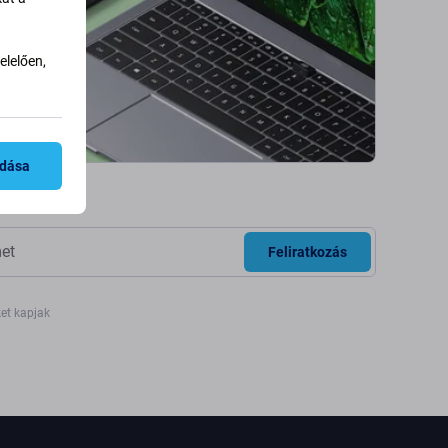
lelően,
adása
Feliratkozás
ket kapjak