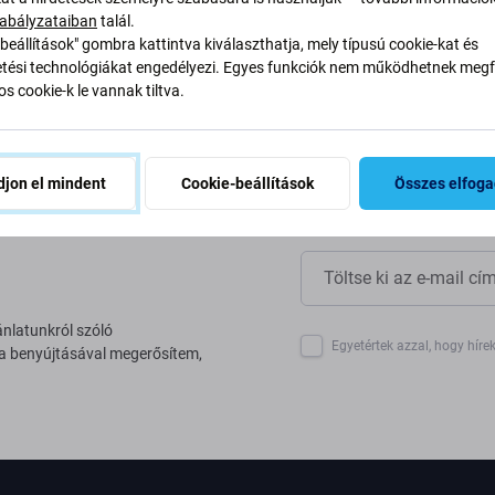
yan alakítjuk át folyamatainkat
abályzataiban
talál.
beállítások" gombra kattintva kiválaszthatja, mely típusú cookie-kat és
ési technológiákat engedélyezi. Egyes funkciók nem működhetnek megfe
s cookie-k le vannak tiltva.
jon el mindent
Cookie-beállítások
Összes elfog
ánlatunkról szóló
Egyetértek azzal, hogy híre
 a benyújtásával megerősítem,