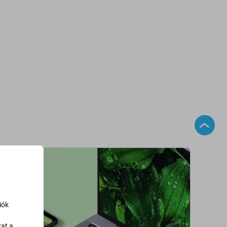
iók
kat a