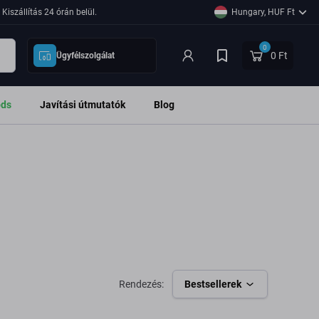
Kiszállítás 24 órán belül.
Hungary, HUF Ft
0
0 Ft
Ügyfélszolgálat
ods
Javítási útmutatók
Blog
Rendezés:
Bestsellerek