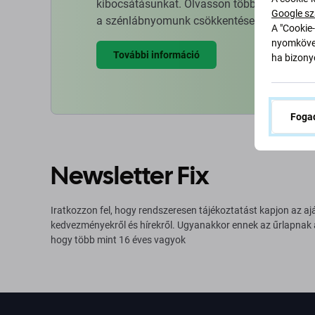
kibocsátásunkat. Olvasson többet arról, hog
Google sz
a szénlábnyomunk csökkentése érdekében.
A "Cookie-
nyomkövet
További információ
ha bizonyo
Fogad
Newsletter Fix
Iratkozzon fel, hogy rendszeresen tájékoztatást kapjon az aj
kedvezményekről és hírekről. Ugyanakkor ennek az űrlapnak
hogy több mint 16 éves vagyok