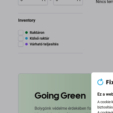
Nincs ter
Inventory
Raktáron
Külső raktár
Várható teljesítés
Going Green
Ez a web
A cookie-
biztosítá
Bolygónk védelme érdekében folyamatosan ja
A cookie-