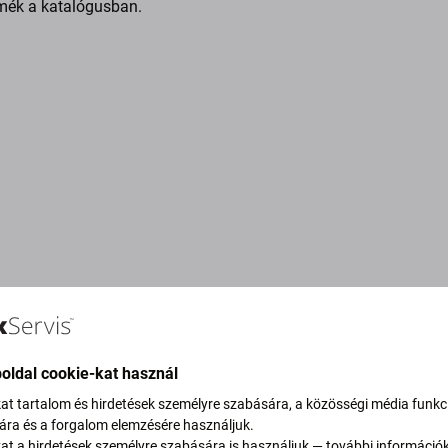
mék a katalógusban.
oldal cookie-kat használ
kat tartalom és hirdetések személyre szabására, a közösségi média funkc
sára és a forgalom elemzésére használjuk.
vítjuk szén-dioxid-
kat a hirdetések személyre szabására is használjuk — további információ