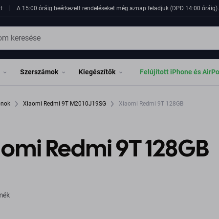
t
A 15:00 óráig beérkezett rendeléseket még aznap feladjuk (DPD 14:00 óráig). 
Szerszámok
Kiegészítők
Felújított iPhone és AirP
fonok
Xiaomi Redmi 9T M2010J19SG
Xiaomi Redmi 9T 128GB
aomi Redmi 9T 128GB
rmék