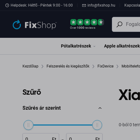
Ugrás az oldal fő részéhez
Helpdesk: Hétfő - Péntek 9:00 - 16:00
info@fixshop.hu
Kapcsola
Over
1000
reviews
Pótalkatrészek
Apple alkatrészek
Kezdőlap
Felszerelés és kiegészítők
FixDevice
Mobiltele
Xi
Szűrő
Szűrés ár szerint
0-ból 0 te
-
Ft
Ft