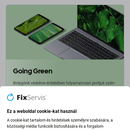
Going Green
Bolygónk védelme érdekében folyamatosan javítjuk szén-
dioxid-kibocsátásunkat. Olvasson többet arról, hogyan
alakítjuk át folyamatainkat a szénlábnyomunk
csökkentése érdekében.
Ez a weboldal cookie-kat használ
További információ
A cookie-kat tartalom és hirdetések személyre szabására, a
közösségi média funkciók biztosítására és a forgalom