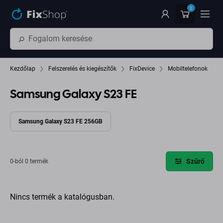
Ugrás az oldal fő részéhez
0
Kezdőlap
Felszerelés és kiegészítők
FixDevice
Mobiltelefonok
Samsung Galaxy S23 FE
Samsung Galaxy S23 FE 256GB
Szűrő
0-ból 0 termék
Nincs termék a katalógusban.