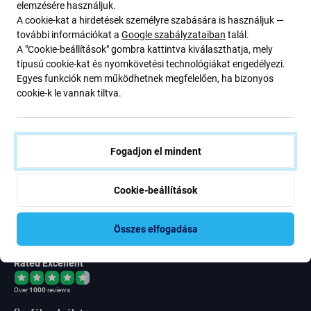
elemzésére használjuk.
Newsletter Fix
A cookie-kat a hirdetések személyre szabására is használjuk —
további információkat a
Google szabályzataiban
talál.
Iratkozzon fel, hogy rendszeresen tájékoztatást kapjon az
A "Cookie-beállítások" gombra kattintva kiválaszthatja, mely
ajánlatunkról szóló kedvezményekről és hírekről. Ugyanakkor
típusú cookie-kat és nyomkövetési technológiákat engedélyezi.
ennek az űrlapnak a benyújtásával megerősítem, hogy több mint
Egyes funkciók nem működhetnek megfelelően, ha bizonyos
16 éves vagyok
cookie-k le vannak tiltva.
Feliratkozás
Fogadjon el mindent
Egyetértek azzal, hogy híreket kapjak
Cookie-beállítások
Összes elfogadása
Rated Excellent
Over
1000
reviews