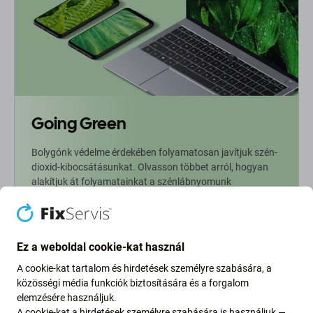
Going Green
Bolygónk védelme érdekében folyamatosan javítjuk szén-
dioxid-kibocsátásunkat. Olvasson többet arról, hogyan
alakítjuk át folyamatainkat a szénlábnyomunk
csökkentése érdekében.
További információ
Ez a weboldal cookie-kat használ
A cookie-kat tartalom és hirdetések személyre szabására, a
Newsletter Fix
közösségi média funkciók biztosítására és a forgalom
elemzésére használjuk.
Iratkozzon fel, hogy rendszeresen tájékoztatást kapjon az
A cookie-kat a hirdetések személyre szabására is használjuk —