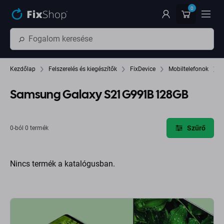
Ugrás az oldal fő részéhez
0
Kezdőlap
Felszerelés és kiegészítők
FixDevice
Mobiltelefonok
Samsung Galaxy S21 G991B 128GB
Szűrő
0-ból 0 termék
Nincs termék a katalógusban.