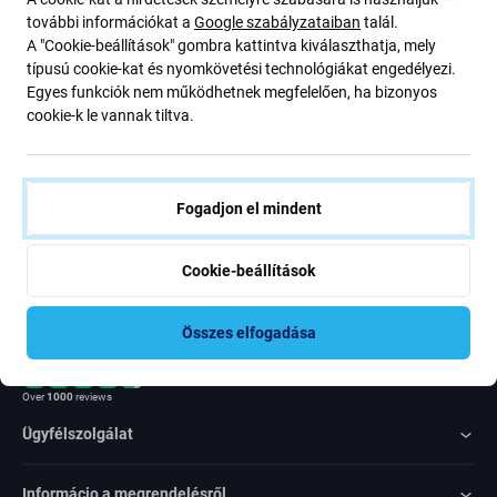
ajánlatunkról szóló kedvezményekről és hírekről. Ugyanakkor
további információkat a
Google szabályzataiban
talál.
ennek az űrlapnak a benyújtásával megerősítem, hogy több mint
A "Cookie-beállítások" gombra kattintva kiválaszthatja, mely
16 éves vagyok
típusú cookie-kat és nyomkövetési technológiákat engedélyezi.
Egyes funkciók nem működhetnek megfelelően, ha bizonyos
cookie-k le vannak tiltva.
Feliratkozás
Egyetértek azzal, hogy híreket kapjak
Fogadjon el mindent
Cookie-beállítások
Összes elfogadása
Rated Excellent
Over
1000
reviews
Ügyfélszolgálat
Informácio a megrendelésről