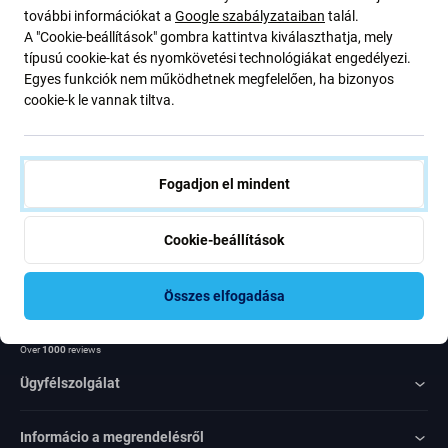
további információkat a
Google szabályzataiban
talál.
ajánlatunkról szóló kedvezményekről és hírekről. Ugyanakkor
A "Cookie-beállítások" gombra kattintva kiválaszthatja, mely
ennek az űrlapnak a benyújtásával megerősítem, hogy több mint
típusú cookie-kat és nyomkövetési technológiákat engedélyezi.
16 éves vagyok
Egyes funkciók nem működhetnek megfelelően, ha bizonyos
cookie-k le vannak tiltva.
Feliratkozás
Egyetértek azzal, hogy híreket kapjak
Fogadjon el mindent
Cookie-beállítások
Összes elfogadása
Rated Excellent
Over
1000
reviews
Ügyfélszolgálat
Informácio a megrendelésről