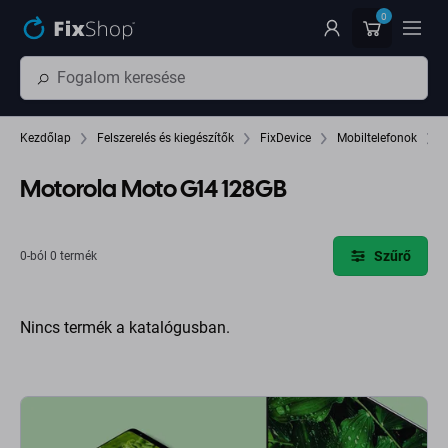
Ugrás az oldal fő részéhez
0
Kezdőlap
Felszerelés és kiegészítők
FixDevice
Mobiltelefonok
Motorola Moto G14 128GB
Szűrő
0-ból 0 termék
Nincs termék a katalógusban.