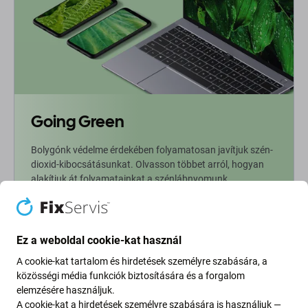
Going Green
Bolygónk védelme érdekében folyamatosan javítjuk szén-
dioxid-kibocsátásunkat. Olvasson többet arról, hogyan
alakítjuk át folyamatainkat a szénlábnyomunk
csökkentése érdekében.
További információ
Ez a weboldal cookie-kat használ
A cookie-kat tartalom és hirdetések személyre szabására, a
Newsletter Fix
közösségi média funkciók biztosítására és a forgalom
elemzésére használjuk.
A cookie-kat a hirdetések személyre szabására is használjuk —
Iratkozzon fel, hogy rendszeresen tájékoztatást kapjon az