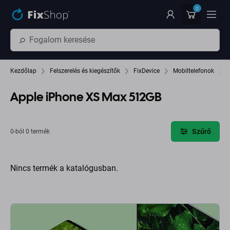
Ugrás az oldal fő részéhez
0
Kezdőlap
Felszerelés és kiegészítők
FixDevice
Mobiltelefonok
Apple iPhone XS Max 512GB
Szűrő
0-ból 0 termék
Nincs termék a katalógusban.