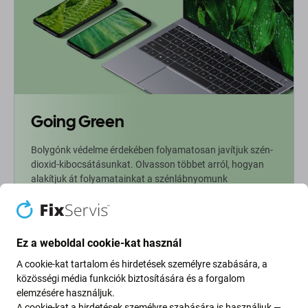
Going Green
Bolygónk védelme érdekében folyamatosan javítjuk szén-
dioxid-kibocsátásunkat. Olvasson többet arról, hogyan
alakítjuk át folyamatainkat a szénlábnyomunk
csökkentése érdekében.
További információ
Ez a weboldal cookie-kat használ
A cookie-kat tartalom és hirdetések személyre szabására, a
Newsletter Fix
közösségi média funkciók biztosítására és a forgalom
elemzésére használjuk.
Iratkozzon fel, hogy rendszeresen tájékoztatást kapjon az
A cookie-kat a hirdetések személyre szabására is használjuk —