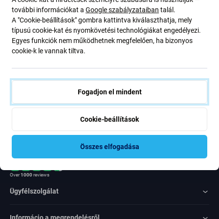
ajánlatunkról szóló kedvezményekről és hírekről. Ugyanakkor
további információkat a
Google szabályzataiban
talál.
ennek az űrlapnak a benyújtásával megerősítem, hogy több mint
A "Cookie-beállítások" gombra kattintva kiválaszthatja, mely
16 éves vagyok
típusú cookie-kat és nyomkövetési technológiákat engedélyezi.
Egyes funkciók nem működhetnek megfelelően, ha bizonyos
cookie-k le vannak tiltva.
Feliratkozás
Egyetértek azzal, hogy híreket kapjak
Fogadjon el mindent
Cookie-beállítások
Összes elfogadása
Rated Excellent
Over
1000
reviews
Ügyfélszolgálat
Informácio a megrendelésről