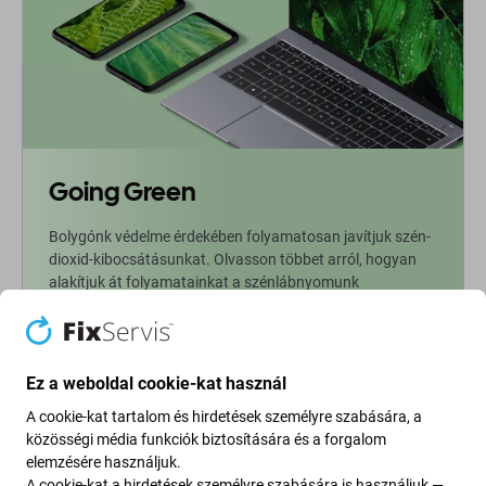
Going Green
Bolygónk védelme érdekében folyamatosan javítjuk szén-
dioxid-kibocsátásunkat. Olvasson többet arról, hogyan
alakítjuk át folyamatainkat a szénlábnyomunk
csökkentése érdekében.
További információ
Ez a weboldal cookie-kat használ
A cookie-kat tartalom és hirdetések személyre szabására, a
Newsletter Fix
közösségi média funkciók biztosítására és a forgalom
elemzésére használjuk.
Iratkozzon fel, hogy rendszeresen tájékoztatást kapjon az
A cookie-kat a hirdetések személyre szabására is használjuk —