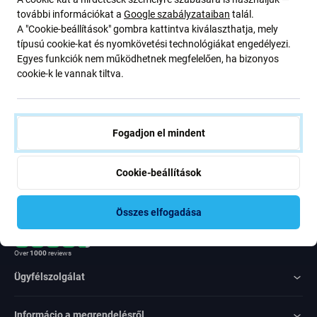
ajánlatunkról szóló kedvezményekről és hírekről. Ugyanakkor
további információkat a
Google szabályzataiban
talál.
ennek az űrlapnak a benyújtásával megerősítem, hogy több mint
A "Cookie-beállítások" gombra kattintva kiválaszthatja, mely
16 éves vagyok
típusú cookie-kat és nyomkövetési technológiákat engedélyezi.
Egyes funkciók nem működhetnek megfelelően, ha bizonyos
cookie-k le vannak tiltva.
Feliratkozás
Egyetértek azzal, hogy híreket kapjak
Fogadjon el mindent
Cookie-beállítások
Összes elfogadása
Rated Excellent
Over
1000
reviews
Ügyfélszolgálat
Informácio a megrendelésről