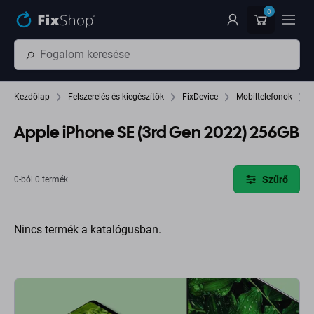
Ugrás az oldal fő részéhez
0
Kezdőlap
Felszerelés és kiegészítők
FixDevice
Mobiltelefonok
Apple iPhone SE (3rd Gen 2022) 256GB
Szűrő
0-ból 0 termék
Nincs termék a katalógusban.