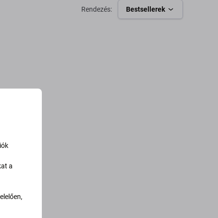
Rendezés:
Bestsellerek
iók
kat a
lelően,