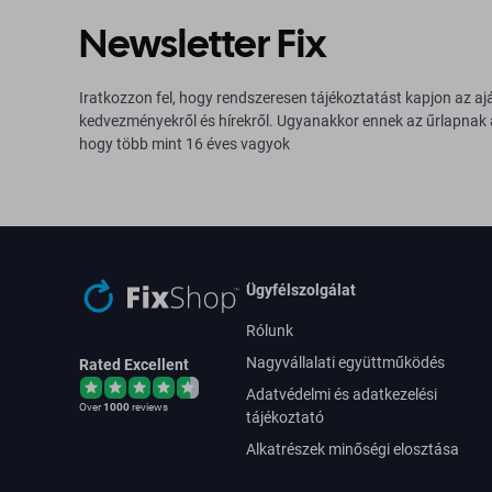
Newsletter Fix
Iratkozzon fel, hogy rendszeresen tájékoztatást kapjon az aj
kedvezményekről és hírekről. Ugyanakkor ennek az űrlapnak
hogy több mint 16 éves vagyok
Ügyfélszolgálat
Rólunk
Nagyvállalati együttműködés
Rated Excellent
Adatvédelmi és adatkezelési
Over
1000
reviews
tájékoztató
Alkatrészek minőségi elosztása