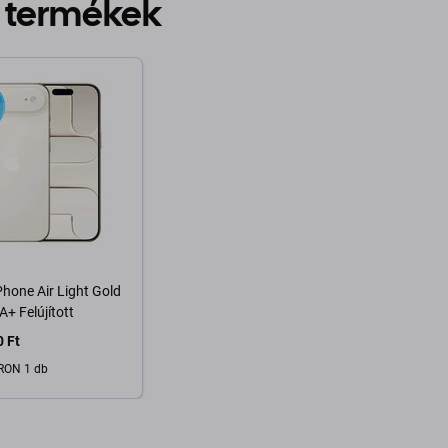
 termékek
Phone Air Light Gold
+ Felújított
 Ft
RON 1 db
osárba