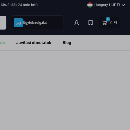
Kiszállítás 24 órán belül.
Hungary, HUF Ft
0
0 Ft
Ügyfélszolgálat
ods
Javítási útmutatók
Blog