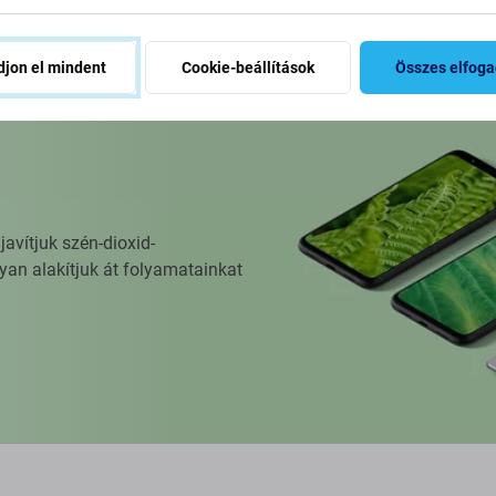
jon el mindent
Cookie-beállítások
Összes elfog
vítjuk szén-dioxid-
yan alakítjuk át folyamatainkat