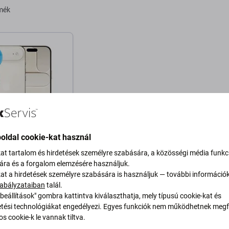
rmék
oldal cookie-kat használ
Phone Air
kat tartalom és hirdetések személyre szabására, a közösségi média funkc
sára és a forgalom elemzésére használjuk.
256GB
kat a hirdetések személyre szabására is használjuk — további információ
 Ft
abályzataiban
talál.
beállítások" gombra kattintva kiválaszthatja, mely típusú cookie-kat és
RON 1 db
ési technológiákat engedélyezi. Egyes funkciók nem működhetnek megfe
s cookie-k le vannak tiltva.
osárba