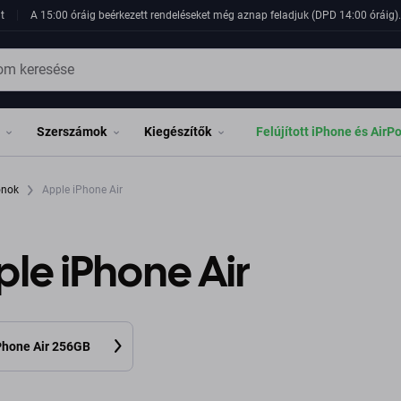
t
A 15:00 óráig beérkezett rendeléseket még aznap feladjuk (DPD 14:00 óráig). 
Szerszámok
Kiegészítők
Felújított iPhone és AirP
fonok
Apple iPhone Air
le iPhone Air
Phone Air 256GB