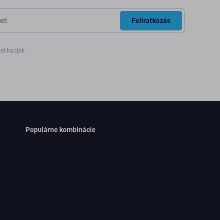
Feliratkozás
ket kapjak
Populárne kombinácie