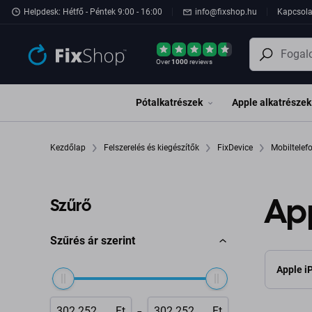
Ugrás az oldal fő részéhez
Helpdesk: Hétfő - Péntek 9:00 - 16:00
info@fixshop.hu
Kapcsola
Over
1000
reviews
Pótalkatrészek
Apple alkatrészek
Kezdőlap
Felszerelés és kiegészítők
FixDevice
Mobiltele
App
Szűrő
Szűrés ár szerint
Apple i
-
Ft
Ft