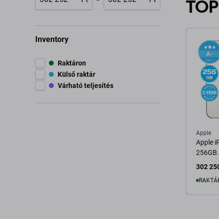
TOP
Inventory
Raktáron
Külső raktár
Várható teljesítés
Apple
Apple i
256GB A
302 250
RAKTÁ
K