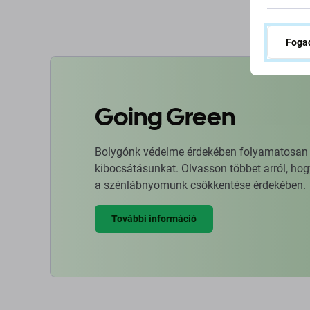
Fogad
Going Green
Bolygónk védelme érdekében folyamatosan ja
kibocsátásunkat. Olvasson többet arról, hog
a szénlábnyomunk csökkentése érdekében.
További információ