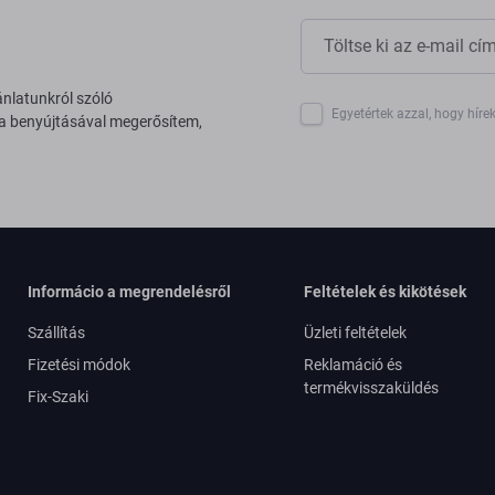
ánlatunkról szóló
Egyetértek azzal, hogy híre
 a benyújtásával megerősítem,
Informácio a megrendelésről
Feltételek és kikötések
Szállítás
Üzleti feltételek
Fizetési módok
Reklamáció és
termékvisszaküldés
Fix-Szaki