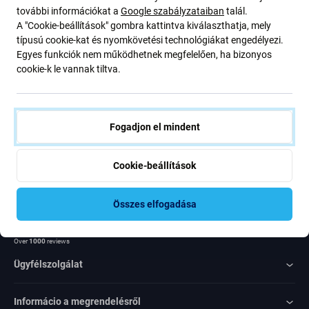
további információkat a
Google szabályzataiban
talál.
ajánlatunkról szóló kedvezményekről és hírekről. Ugyanakkor
A "Cookie-beállítások" gombra kattintva kiválaszthatja, mely
ennek az űrlapnak a benyújtásával megerősítem, hogy több mint
típusú cookie-kat és nyomkövetési technológiákat engedélyezi.
16 éves vagyok
Egyes funkciók nem működhetnek megfelelően, ha bizonyos
cookie-k le vannak tiltva.
Feliratkozás
Egyetértek azzal, hogy híreket kapjak
Fogadjon el mindent
Cookie-beállítások
Összes elfogadása
Rated Excellent
Over
1000
reviews
Ügyfélszolgálat
Informácio a megrendelésről