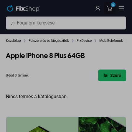
Ugrás az oldal fő részéhez
0
Kezdőlap
Felszerelés és kiegészítők
FixDevice
Mobiltelefonok
Apple iPhone 8 Plus 64GB
Szűrő
0-ból 0 termék
Nincs termék a katalógusban.