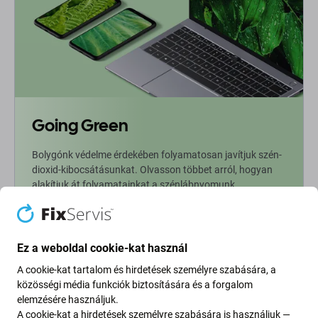
Going Green
Bolygónk védelme érdekében folyamatosan javítjuk szén-
dioxid-kibocsátásunkat. Olvasson többet arról, hogyan
alakítjuk át folyamatainkat a szénlábnyomunk
csökkentése érdekében.
További információ
Ez a weboldal cookie-kat használ
A cookie-kat tartalom és hirdetések személyre szabására, a
Newsletter Fix
közösségi média funkciók biztosítására és a forgalom
elemzésére használjuk.
A cookie-kat a hirdetések személyre szabására is használjuk —
Iratkozzon fel, hogy rendszeresen tájékoztatást kapjon az