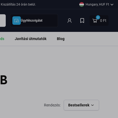
Kiszállítás 24 órán belül.
Hungary, HUF Ft
0
0 Ft
Ügyfélszolgálat
ods
Javítási útmutatók
Blog
GB
Rendezés:
Bestsellerek