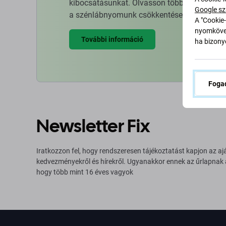
kibocsátásunkat. Olvasson többet arról, hog
Google sz
a szénlábnyomunk csökkentése érdekében.
A "Cookie-
nyomkövet
További információ
ha bizonyo
Fogad
Newsletter Fix
Iratkozzon fel, hogy rendszeresen tájékoztatást kapjon az aj
kedvezményekről és hírekről. Ugyanakkor ennek az űrlapnak
hogy több mint 16 éves vagyok