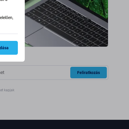
lelően,
adása
Feliratkozás
ket kapjak