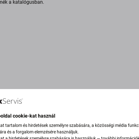
mék a katalógusban.
oldal cookie-kat használ
kat tartalom és hirdetések személyre szabására, a közösségi média funkc
sára és a forgalom elemzésére használjuk.
vítjuk szén-dioxid-
kat a hirdetések személyre szabására is használjuk — további információ