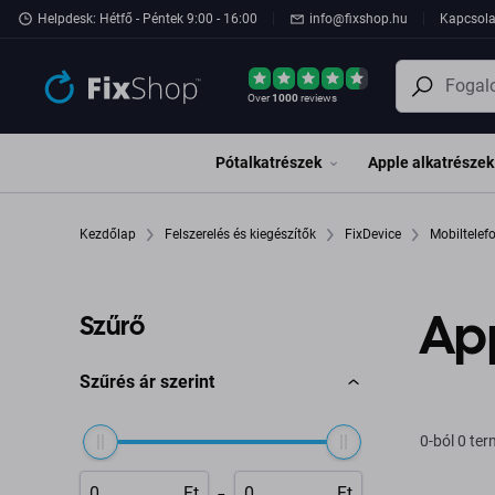
Ugrás az oldal fő részéhez
Helpdesk: Hétfő - Péntek 9:00 - 16:00
info@fixshop.hu
Kapcsola
Over
1000
reviews
Pótalkatrészek
Apple alkatrészek
Kezdőlap
Felszerelés és kiegészítők
FixDevice
Mobiltele
App
Szűrő
Szűrés ár szerint
0-ból 0 te
-
Ft
Ft