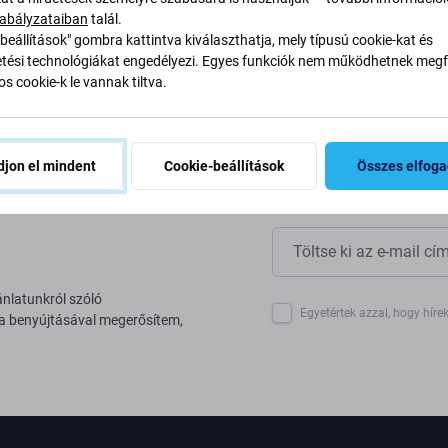
yan alakítjuk át folyamatainkat
abályzataiban
talál.
beállítások" gombra kattintva kiválaszthatja, mely típusú cookie-kat és
ési technológiákat engedélyezi. Egyes funkciók nem működhetnek megfe
s cookie-k le vannak tiltva.
jon el mindent
Cookie-beállítások
Összes elfog
ánlatunkról szóló
Egyetértek azzal, hogy híre
 a benyújtásával megerősítem,