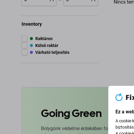
Nincs ter
Inventory
Raktáron
Külső raktár
Várható teljesítés
Going Green
Ez a web
A cookie-
biztosítá
Bolygónk védelme érdekében folyamatosan ja
A cookie-