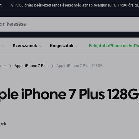
t
A 15:00 óráig beérkezett rendeléseket még aznap feladjuk (DPD 14:00 óráig). 
Szerszámok
Kiegészítők
Felújított iPhone és AirP
fonok
Apple iPhone 7 Plus
Apple iPhone 7 Plus 128GB
le iPhone 7 Plus 128
rmék