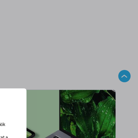
iók
kat a