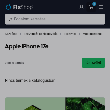
Ugrás az oldal fő részéhez
0
Kezdőlap
Felszerelés és kiegészítők
FixDevice
Mobiltelefonok
Apple iPhone 17e
Szűrő
0-ból 0 termék
Nincs termék a katalógusban.