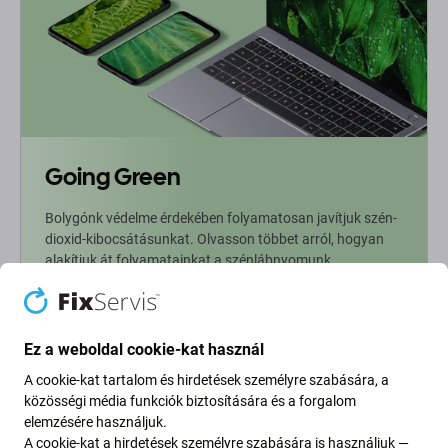
Going Green
Bolygónk védelme érdekében folyamatosan javítjuk szén-
dioxid-kibocsátásunkat. Olvasson többet arról, hogyan
alakítjuk át folyamatainkat a szénlábnyomunk
csökkentése érdekében.
További információ
Ez a weboldal cookie-kat használ
A cookie-kat tartalom és hirdetések személyre szabására, a
Newsletter Fix
közösségi média funkciók biztosítására és a forgalom
elemzésére használjuk.
A cookie-kat a hirdetések személyre szabására is használjuk —
Iratkozzon fel, hogy rendszeresen tájékoztatást kapjon az