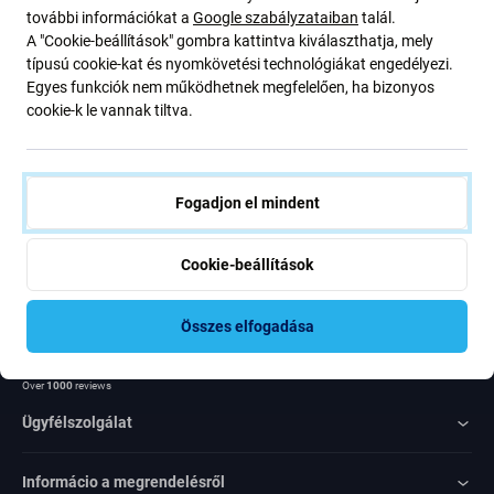
további információkat a
Google szabályzataiban
talál.
ajánlatunkról szóló kedvezményekről és hírekről. Ugyanakkor
A "Cookie-beállítások" gombra kattintva kiválaszthatja, mely
ennek az űrlapnak a benyújtásával megerősítem, hogy több mint
típusú cookie-kat és nyomkövetési technológiákat engedélyezi.
16 éves vagyok
Egyes funkciók nem működhetnek megfelelően, ha bizonyos
cookie-k le vannak tiltva.
Feliratkozás
Egyetértek azzal, hogy híreket kapjak
Fogadjon el mindent
Cookie-beállítások
Összes elfogadása
Rated Excellent
Over
1000
reviews
Ügyfélszolgálat
Informácio a megrendelésről