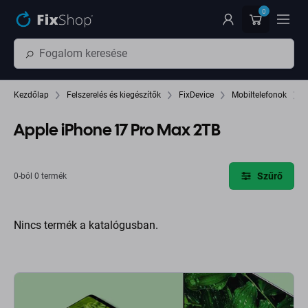
Ugrás az oldal fő részéhez
0
Kezdőlap
Felszerelés és kiegészítők
FixDevice
Mobiltelefonok
Apple iPhone 17 Pro Max 2TB
Szűrő
0-ból 0 termék
Nincs termék a katalógusban.