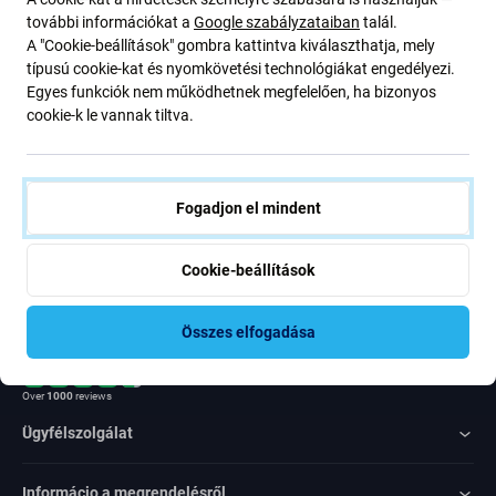
ajánlatunkról szóló kedvezményekről és hírekről. Ugyanakkor
további információkat a
Google szabályzataiban
talál.
ennek az űrlapnak a benyújtásával megerősítem, hogy több mint
A "Cookie-beállítások" gombra kattintva kiválaszthatja, mely
16 éves vagyok
típusú cookie-kat és nyomkövetési technológiákat engedélyezi.
Egyes funkciók nem működhetnek megfelelően, ha bizonyos
cookie-k le vannak tiltva.
Feliratkozás
Egyetértek azzal, hogy híreket kapjak
Fogadjon el mindent
Cookie-beállítások
Összes elfogadása
Rated Excellent
Over
1000
reviews
Ügyfélszolgálat
Informácio a megrendelésről