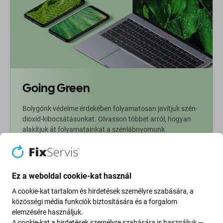
Going Green
Bolygónk védelme érdekében folyamatosan javítjuk szén-
dioxid-kibocsátásunkat. Olvasson többet arról, hogyan
alakítjuk át folyamatainkat a szénlábnyomunk
csökkentése érdekében.
További információ
Ez a weboldal cookie-kat használ
A cookie-kat tartalom és hirdetések személyre szabására, a
Newsletter Fix
közösségi média funkciók biztosítására és a forgalom
elemzésére használjuk.
Iratkozzon fel, hogy rendszeresen tájékoztatást kapjon az
A cookie-kat a hirdetések személyre szabására is használjuk —