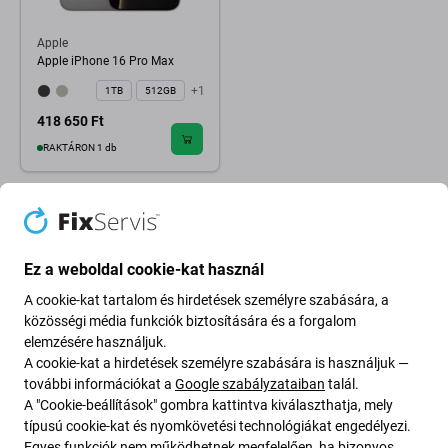
Apple
Apple iPhone 16 Pro Max
+1
1TB
512GB
418 650 Ft
RAKTÁRON 1 db
Ez a weboldal cookie-kat használ
A cookie-kat tartalom és hirdetések személyre szabására, a
közösségi média funkciók biztosítására és a forgalom
elemzésére használjuk.
A cookie-kat a hirdetések személyre szabására is használjuk —
további információkat a
Google szabályzataiban
talál.
A "Cookie-beállítások" gombra kattintva kiválaszthatja, mely
típusú cookie-kat és nyomkövetési technológiákat engedélyezi.
Egyes funkciók nem működhetnek megfelelően, ha bizonyos