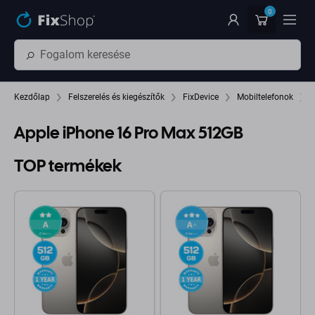
Ugrás az oldal fő részéhez
0
Kezdőlap
Felszerelés és kiegészítők
FixDevice
Mobiltelefonok
Apple iPhone 16 Pro Max 512GB
TOP termékek