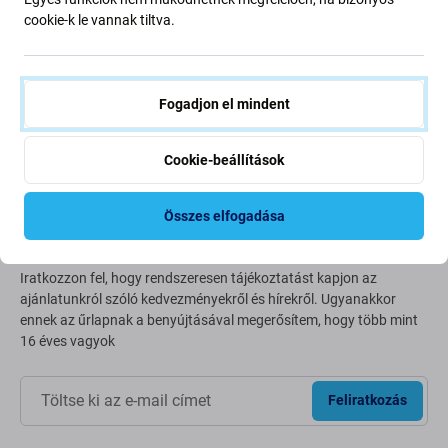
Going Green
cookie-k le vannak tiltva.
Bolygónk védelme érdekében folyamatosan javítjuk szén-
dioxid-kibocsátásunkat. Olvasson többet arról, hogyan
alakítjuk át folyamatainkat a szénlábnyomunk
Fogadjon el mindent
csökkentése érdekében.
További információ
Cookie-beállítások
Összes elfogadása
Newsletter Fix
Iratkozzon fel, hogy rendszeresen tájékoztatást kapjon az
ajánlatunkról szóló kedvezményekről és hírekről. Ugyanakkor
ennek az űrlapnak a benyújtásával megerősítem, hogy több mint
16 éves vagyok
Feliratkozás