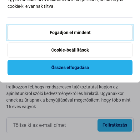
Going Green
cookie-k le vannak tiltva.
Bolygónk védelme érdekében folyamatosan javítjuk szén-
dioxid-kibocsátásunkat. Olvasson többet arról, hogyan
alakítjuk át folyamatainkat a szénlábnyomunk
Fogadjon el mindent
csökkentése érdekében.
További információ
Cookie-beállítások
Összes elfogadása
Newsletter Fix
Iratkozzon fel, hogy rendszeresen tájékoztatást kapjon az
ajánlatunkról szóló kedvezményekről és hírekről. Ugyanakkor
ennek az űrlapnak a benyújtásával megerősítem, hogy több mint
16 éves vagyok
Feliratkozás