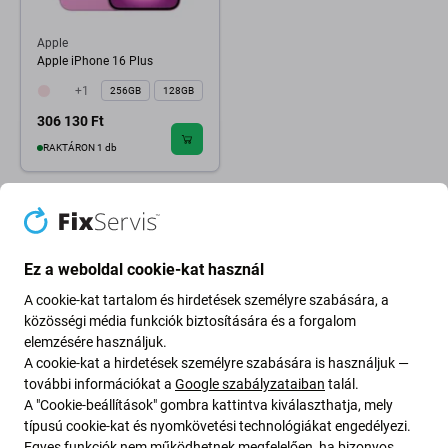
Apple
Apple iPhone 16 Plus
+1
256GB
128GB
306 130 Ft
RAKTÁRON 1 db
Ez a weboldal cookie-kat használ
A cookie-kat tartalom és hirdetések személyre szabására, a
közösségi média funkciók biztosítására és a forgalom
elemzésére használjuk.
A cookie-kat a hirdetések személyre szabására is használjuk —
további információkat a
Google szabályzataiban
talál.
A "Cookie-beállítások" gombra kattintva kiválaszthatja, mely
típusú cookie-kat és nyomkövetési technológiákat engedélyezi.
Egyes funkciók nem működhetnek megfelelően, ha bizonyos