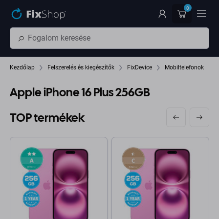
Ugrás az oldal fő részéhez
0
Kezdőlap
Felszerelés és kiegészítők
FixDevice
Mobiltelefonok
Apple iPhone 16 Plus 256GB
TOP termékek