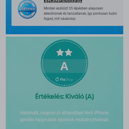
Eszköztanúsítvány
Minden eszközt 35 lépésben alaposan
ellenőriznek és tanúsítanak, így pontosan tudni
fogod, mit vásárolsz.
Értékelés: Kiváló (A)
Használt, nagyon jó állapotban lévő iPhone,
apróbb használati nyomok mutatkozhatnak.