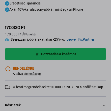
Eredetiségi garancia
Akár 40%-kal alacsonyabb ár, mint egy új iPhone
170 330 Ft
170 330 Ft
ÁFA nélkül
Szerezzen jobb árakat akár -25%-ig.
Legyen FixPartner
Hozzáadás a kosárhoz
RENDELÉSRE
A pálya elérhetősége
A fenti megrendelésekre 20 000 Ft INGYENES szállítást kap
Részletek