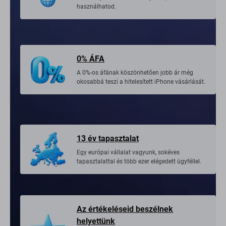
használhatod.
0% ÁFA
A 0%-os áfának köszönhetően jobb ár még
okosabbá teszi a hitelesített iPhone vásárlását.
13 év tapasztalat
Egy európai vállalat vagyunk, sokéves
tapasztalattal és több ezer elégedett ügyféllel.
Az értékeléseid beszélnek
helyettünk