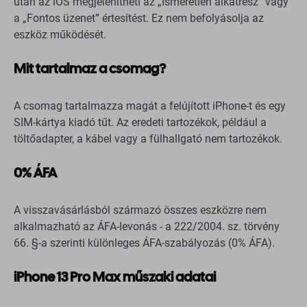
A kijelző, az akkumulátor vagy az előlapi kamera cseréje
után az iOS megjelenítheti az „Ismeretlen alkatrész” vagy
a „Fontos üzenet” értesítést. Ez nem befolyásolja az
eszköz működését.
Mit tartalmaz a csomag?
A csomag tartalmazza magát a felújított iPhone-t és egy
SIM-kártya kiadó tűt. Az eredeti tartozékok, például a
töltőadapter, a kábel vagy a fülhallgató nem tartozékok.
0% ÁFA
A visszavásárlásból származó összes eszközre nem
alkalmazható az ÁFA-levonás - a 222/2004. sz. törvény
66. §-a szerinti különleges ÁFA-szabályozás (0% ÁFA).
iPhone 13 Pro Max műszaki adatai