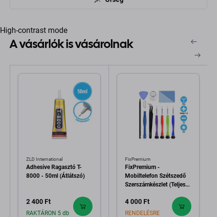
High-contrast mode
A vásárlók is vásárolnak
ZLD International
FixPremium
Adhesive Ragasztó T-
FixPremium -
8000 - 50ml (Átlátszó)
Mobiltelefon Szétszedő
Szerszámkészlet (Teljes)
11in1
2 400 Ft
4 000 Ft
RAKTÁRON 5 db
RENDELÉSRE