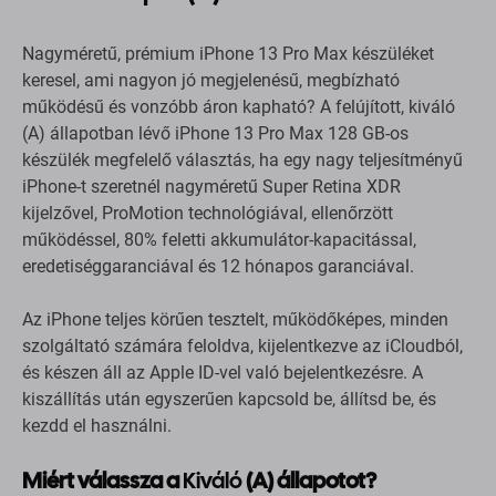
Kiváló állapot (A)
Nagyméretű, prémium iPhone 13 Pro Max készüléket
keresel, ami nagyon jó megjelenésű, megbízható
működésű és vonzóbb áron kapható? A felújított, kiváló
(A) állapotban lévő iPhone 13 Pro Max 128 GB-os
készülék megfelelő választás, ha egy nagy teljesítményű
iPhone-t szeretnél nagyméretű Super Retina XDR
kijelzővel, ProMotion technológiával, ellenőrzött
működéssel, 80% feletti akkumulátor-kapacitással,
eredetiséggaranciával és 12 hónapos garanciával.
Az iPhone teljes körűen tesztelt, működőképes, minden
szolgáltató számára feloldva, kijelentkezve az iCloudból,
és készen áll az Apple ID-vel való bejelentkezésre. A
kiszállítás után egyszerűen kapcsold be, állítsd be, és
kezdd el használni.