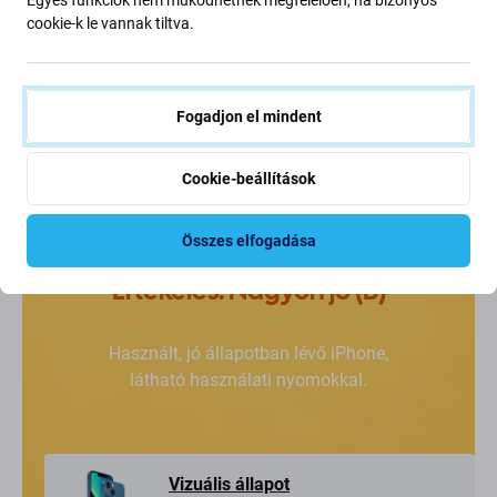
fogod, mit vásárolsz.
cookie-k le vannak tiltva.
Fogadjon el mindent
Cookie-beállítások
Összes elfogadása
Értékelés: Nagyon jó (B)
Használt, jó állapotban lévő iPhone,
látható használati nyomokkal.