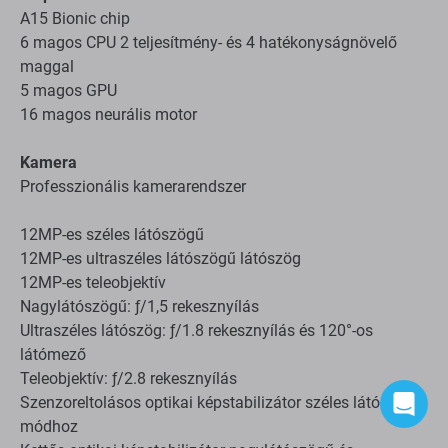
Chip
A15 Bionic chip
6 magos CPU 2 teljesítmény- és 4 hatékonyságnövelő
maggal
5 magos GPU
16 magos neurális motor
Kamera
Professzionális kamerarendszer
12MP-es széles látószögű
12MP-es ultraszéles látószögű látószög
12MP-es teleobjektív
Nagylátószögű: ƒ/1,5 rekesznyílás
Ultraszéles látószög: ƒ/1.8 rekesznyílás és 120°-os
látómező
Teleobjektív: ƒ/2.8 rekesznyílás
Szenzoreltolásos optikai képstabilizátor széles látószögű