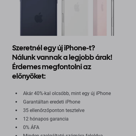
Szeretnél egy új iPhone-t?
Nálunk vannak a legjobb árak!
Érdemes megfontolni az
előnyöket:
Akár 40%-kal olcsóbb, mint egy új iPhone
Garantáltan eredeti iPhone
35 ellenőrzőponton tesztelve
12 hónapos garancia
0% ÁFA
Minden szolgáltató számára feloldva