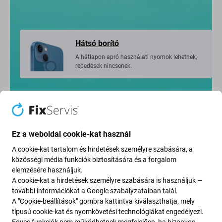
Hátsó borító
A hátlapon apró használati nyomok lehetnek,
repedések nincsenek.
Akkumulátor
Ez a weboldal cookie-kat használ
Az akkumulátor állapota 89% vagy kevesebb.
A cookie-kat tartalom és hirdetések személyre szabására, a
közösségi média funkciók biztosítására és a forgalom
elemzésére használjuk.
A cookie-kat a hirdetések személyre szabására is használjuk —
további információkat a
Google szabályzataiban
talál.
Eszköztanúsítvány
A "Cookie-beállítások" gombra kattintva kiválaszthatja, mely
Minden eszközt 35 lépésben alaposan
típusú cookie-kat és nyomkövetési technológiákat engedélyezi.
ellenőriznek és tanúsítanak, így pontosan tudni
Egyes funkciók nem működhetnek megfelelően, ha bizonyos