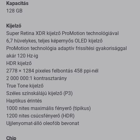
Kapacitás
128 GB
Kijelző
Super Retina XDR kijelző ProMotion technológiával
6,7 hüvelykes, teljes képernyős OLED kijelző
ProMotion technológia adaptív frissítési gyakorisággal
akár 120 Hz-ig
HDR kijelző
2778 × 1284 pixeles felbontás 458 ppi-nél
2 000 000:1 kontrasztarány
True Tone kijelző
Széles színskálájú kijelző (P3)
Haptikus érintés
1000 nites maximális fényerő (tipikus)
1200 nites csúcsfényerő (HDR)
Ujjlenyomat-álló oleofób bevonat