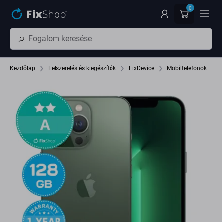
Ugrás az oldal fő részéhez
0
Kezdőlap
Felszerelés és kiegészítők
FixDevice
Mobiltelefonok