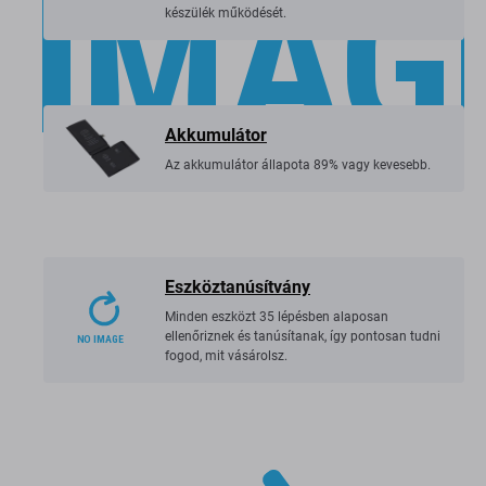
A hátlapon lehetnek jelentős karcolások vagy
horzsolások, amelyek nem befolyásolják a
készülék működését.
Akkumulátor
Az akkumulátor állapota 89% vagy kevesebb.
Eszköztanúsítvány
Minden eszközt 35 lépésben alaposan
ellenőriznek és tanúsítanak, így pontosan tudni
fogod, mit vásárolsz.