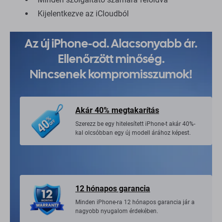
Kijelentkezve az iCloudból
Az új iPhone-od. Alacsonyabb ár.
Ellenőrzött minőség.
Nincsenek kompromisszumok!
Akár 40% megtakarítás
Szerezz be egy hitelesített iPhone-t akár 40%-
kal olcsóbban egy új modell árához képest.
12 hónapos garancia
Minden iPhone-ra 12 hónapos garancia jár a
nagyobb nyugalom érdekében.