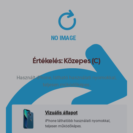
Értékelés: Közepes (C)
Használt iPhone, látható használati nyomokkal,
teljesen működőképes.
Vizuális állapot
iPhone láthatóbb használati nyomokkal,