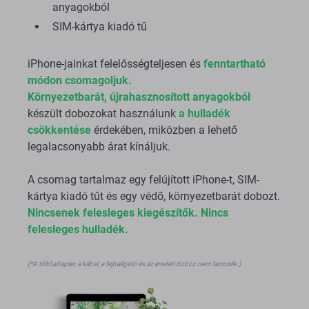
Környezetbarát doboz újrahasznosított
anyagokból
SIM-kártya kiadó tű
iPhone-jainkat felelősségteljesen és
fenntartható
módon csomagoljuk.
Környezetbarát,
újrahasznosított anyagokból
készült dobozokat használunk
a hulladék
csökkentése
érdekében, miközben a lehető
legalacsonyabb árat kínáljuk.
A csomag tartalmaz egy felújított iPhone-t, SIM-
kártya kiadó tűt és egy védő, környezetbarát dobozt.
Nincsenek felesleges kiegészítők. Nincs
felesleges hulladék.
(*A töltőadapter, a kábel, a fejhallgató és az eredeti doboz nem tartozék.​​​​​​)