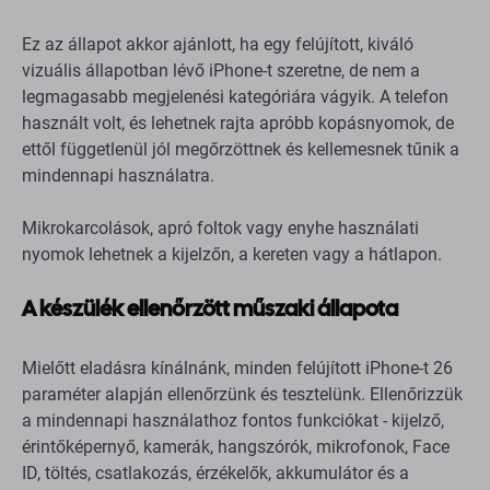
Miért válassza a
Kiváló
(A) állapotot?
Ez az állapot akkor ajánlott, ha egy felújított, kiváló
vizuális állapotban lévő iPhone-t szeretne, de nem a
legmagasabb megjelenési kategóriára vágyik. A telefon
használt volt, és lehetnek rajta apróbb kopásnyomok, de
ettől függetlenül jól megőrzöttnek és kellemesnek tűnik a
mindennapi használatra.
Mikrokarcolások, apró foltok vagy enyhe használati
nyomok lehetnek a kijelzőn, a kereten vagy a hátlapon.
A készülék ellenőrzött műszaki állapota
Mielőtt eladásra kínálnánk, minden felújított iPhone-t 26
paraméter alapján ellenőrzünk és tesztelünk. Ellenőrizzük
a mindennapi használathoz fontos funkciókat - kijelző,
érintőképernyő, kamerák, hangszórók, mikrofonok, Face