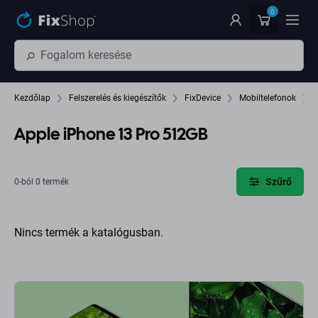
Ugrás az oldal fő részéhez
0
Kezdőlap
Felszerelés és kiegészítők
FixDevice
Mobiltelefonok
Apple iPhone 13 Pro 512GB
Szűrő
0-ból 0 termék
Nincs termék a katalógusban.