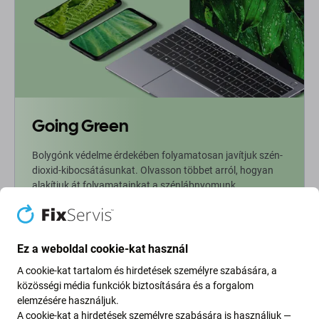
Going Green
Bolygónk védelme érdekében folyamatosan javítjuk szén-
dioxid-kibocsátásunkat. Olvasson többet arról, hogyan
alakítjuk át folyamatainkat a szénlábnyomunk
csökkentése érdekében.
További információ
Ez a weboldal cookie-kat használ
A cookie-kat tartalom és hirdetések személyre szabására, a
Newsletter Fix
közösségi média funkciók biztosítására és a forgalom
elemzésére használjuk.
A cookie-kat a hirdetések személyre szabására is használjuk —
Iratkozzon fel, hogy rendszeresen tájékoztatást kapjon az