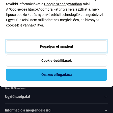
további információkat a
Google szabályzataiban
talál.
ajánlatunkról szóló kedvezményekről és hírekről. Ugyanakkor
A "Cookie-beállítások" gombra kattintva kiválaszthatja, mely
ennek az űrlapnak a benyújtásával megerősítem, hogy több mint
típusú cookie-kat és nyomkövetési technológiákat engedélyezi.
16 éves vagyok
Egyes funkciók nem működhetnek megfelelően, ha bizonyos
cookie-k le vannak tiltva.
Feliratkozás
Egyetértek azzal, hogy híreket kapjak
Fogadjon el mindent
Cookie-beállítások
Összes elfogadása
Rated Excellent
Over
1000
reviews
Ügyfélszolgálat
Informácio a megrendelésről