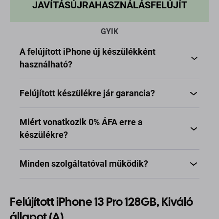
JAVÍTÁS
ÚJRAHASZNÁLÁS
FELÚJÍT
GYIK
A felújított iPhone új készülékként
használható?
Felújított készülékre jár garancia?
Miért vonatkozik 0% ÁFA erre a
készülékre?
Minden szolgáltatóval működik?
Felújított iPhone 13 Pro 128GB, Kiváló
állapot (A)