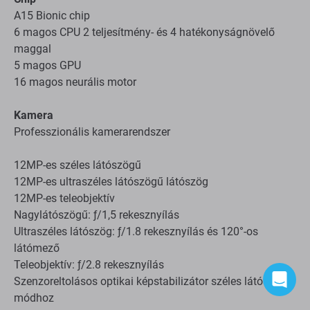
A15 Bionic chip
6 magos CPU 2 teljesítmény- és 4 hatékonyságnövelő
maggal
5 magos GPU
16 magos neurális motor
Kamera
Professzionális kamerarendszer
12MP-es széles látószögű
12MP-es ultraszéles látószögű látószög
12MP-es teleobjektív
Nagylátószögű: ƒ/1,5 rekesznyílás
Ultraszéles látószög: ƒ/1.8 rekesznyílás és 120°-os
látómező
Teleobjektív: ƒ/2.8 rekesznyílás
Szenzoreltolásos optikai képstabilizátor széles látószögű
módhoz