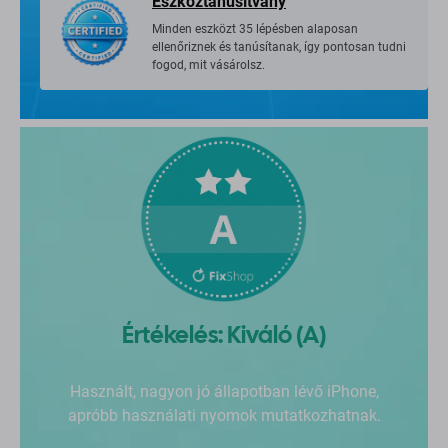
Eszköztanúsítvány
Minden eszközt 35 lépésben alaposan
ellenőriznek és tanúsítanak, így pontosan tudni
fogod, mit vásárolsz.
Értékelés: Kiváló (A)
Használt, nagyon jó állapotban lévő iPhone,
apróbb használati nyomok mutatkozhatnak.