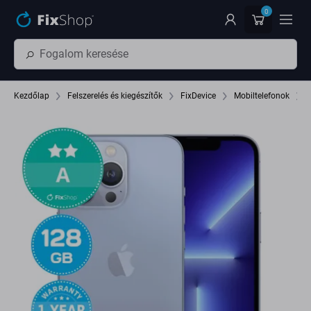
Ugrás az oldal fő részéhez
0
Kezdőlap
Felszerelés és kiegészítők
FixDevice
Mobiltelefonok