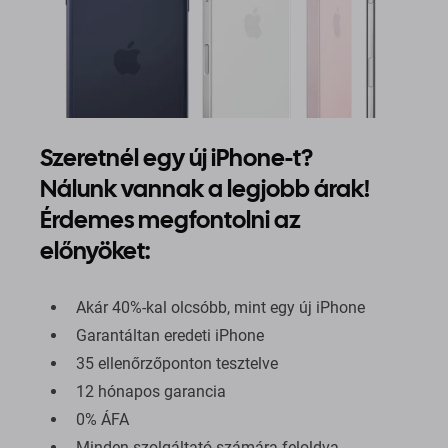
Szeretnél egy új iPhone-t?
Nálunk vannak a legjobb árak!
Érdemes megfontolni az
előnyöket:
Akár 40%-kal olcsóbb, mint egy új iPhone
Garantáltan eredeti iPhone
35 ellenőrzőponton tesztelve
12 hónapos garancia
0% ÁFA
Minden szolgáltató számára feloldva