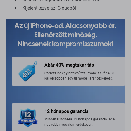
Kijelentkezve az iCloudból
Az új iPhone-od. Alacsonyabb ár.
Ellenőrzött minőség.
Nincsenek kompromisszumok!
Akár 40% megtakarítás
Szerezz be egy hitelesített iPhone-t akár 40%-
kal olcsóbban egy új modell árához képest.
12 hónapos garancia
Minden iPhone-ra 12 hónapos garancia jár a
nagyobb nyugalom érdekében.