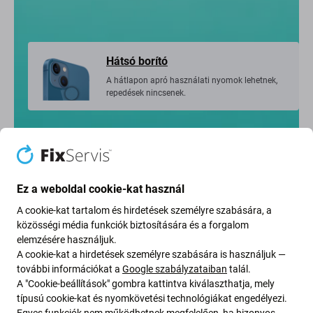
Hátsó borító
A hátlapon apró használati nyomok lehetnek,
repedések nincsenek.
Akkumulátor
Ez a weboldal cookie-kat használ
Az akkumulátor állapota 89% vagy kevesebb.
A cookie-kat tartalom és hirdetések személyre szabására, a
közösségi média funkciók biztosítására és a forgalom
elemzésére használjuk.
A cookie-kat a hirdetések személyre szabására is használjuk —
további információkat a
Google szabályzataiban
talál.
Eszköztanúsítvány
A "Cookie-beállítások" gombra kattintva kiválaszthatja, mely
Minden eszközt 35 lépésben alaposan
típusú cookie-kat és nyomkövetési technológiákat engedélyezi.
ellenőriznek és tanúsítanak, így pontosan tudni
Egyes funkciók nem működhetnek megfelelően, ha bizonyos