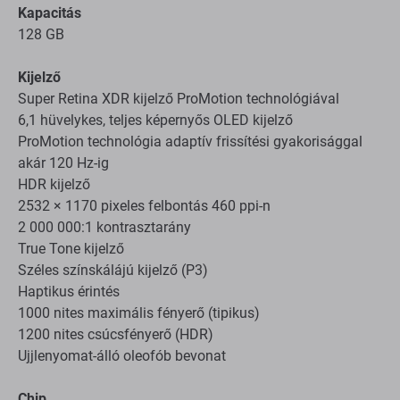
Kapacitás
128 GB
Kijelző
Super Retina XDR kijelző ProMotion technológiával
6,1 hüvelykes, teljes képernyős OLED kijelző
ProMotion technológia adaptív frissítési gyakorisággal
akár 120 Hz-ig
HDR kijelző
2532 × 1170 pixeles felbontás 460 ppi-n
2 000 000:1 kontrasztarány
True Tone kijelző
Széles színskálájú kijelző (P3)
Haptikus érintés
1000 nites maximális fényerő (tipikus)
1200 nites csúcsfényerő (HDR)
Ujjlenyomat-álló oleofób bevonat
Chip