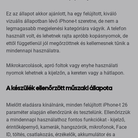
Ez az állapot akkor ajánlott, ha egy felújított, kiváló
vizuális állapotban lévő iPhone-t szeretne, de nem a
legmagasabb megjelenési kategóriára vágyik. A telefon
használt volt, és lehetnek rajta apróbb kopásnyomok, de
ettől függetlenül jól megőrzöttnek és kellemesnek tűnik a
mindennapi használatra.
Mikrokarcolások, apró foltok vagy enyhe használati
nyomok lehetnek a kijelzőn, a kereten vagy a hátlapon.
A készülék ellenőrzött műszaki állapota
Mielőtt eladásra kínálnánk, minden felújított iPhone-t 26
paraméter alapján ellenőrzünk és tesztelünk. Ellenőrizzük
a mindennapi használathoz fontos funkciókat - kijelző,
érintőképernyő, kamerák, hangszórók, mikrofonok, Face
ID, töltés, csatlakozás, érzékelők, akkumulátor és a