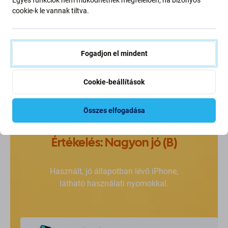
fogod, mit vásárolsz.
cookie-k le vannak tiltva.
Fogadjon el mindent
Cookie-beállítások
Összes elfogadása
Értékelés: Nagyon jó (B)
Használt, jó állapotban lévő iPhone,
látható használati nyomokkal.