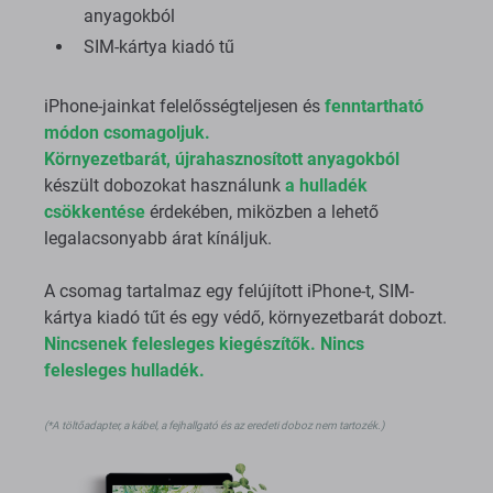
anyagokból
SIM-kártya kiadó tű
iPhone-jainkat felelősségteljesen és
fenntartható
módon csomagoljuk.
Környezetbarát,
újrahasznosított anyagokból
készült dobozokat használunk
a hulladék
csökkentése
érdekében, miközben a lehető
legalacsonyabb árat kínáljuk.
A csomag tartalmaz egy felújított iPhone-t, SIM-
kártya kiadó tűt és egy védő, környezetbarát dobozt.
Nincsenek felesleges kiegészítők. Nincs
felesleges hulladék.
(*A töltőadapter, a kábel, a fejhallgató és az eredeti doboz nem tartozék.​​​​​​)