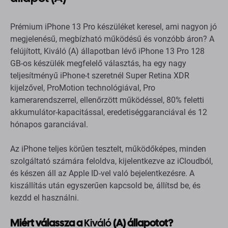
Prémium iPhone 13 Pro készüléket keresel, ami nagyon jó
megjelenésű, megbízható működésű és vonzóbb áron? A
felújított, Kiváló (A) állapotban lévő iPhone 13 Pro 128
GB-os készülék megfelelő választás, ha egy nagy
teljesítményű iPhone-t szeretnél Super Retina XDR
kijelzővel, ProMotion technológiával, Pro
kamerarendszerrel, ellenőrzött működéssel, 80% feletti
akkumulátor-kapacitással, eredetiséggaranciával és 12
hónapos garanciával.
Az iPhone teljes körűen tesztelt, működőképes, minden
szolgáltató számára feloldva, kijelentkezve az iCloudból,
és készen áll az Apple ID-vel való bejelentkezésre. A
kiszállítás után egyszerűen kapcsold be, állítsd be, és
kezdd el használni.
Miért válassza a
Kiváló
(A) állapotot?