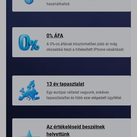
használhatod.
0% ÁFA
A 0%-os áfának köszönhetően jobb ár még
okosabbá teszi a hitelesített iPhone vásárlását.
13 év tapasztalat
Egy európai vállalat vagyunk, sokéves
tapasztalattal és több ezer elégedett ügyféllel.
Az értékeléseid beszélnek
helyettünk