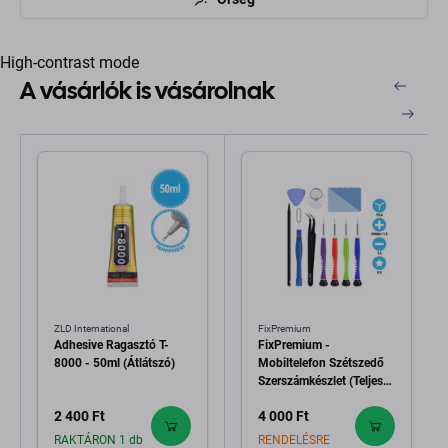
High-contrast mode
A vásárlók is vásárolnak
ZLD International
FixPremium
Adhesive Ragasztó T-
FixPremium -
8000 - 50ml (Átlátszó)
Mobiltelefon Szétszedő
Szerszámkészlet (Teljes)
11in1
2 400 Ft
4 000 Ft
RAKTÁRON 1 db
RENDELÉSRE