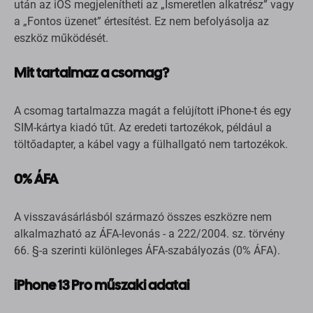
után az iOS megjelenítheti az „Ismeretlen alkatrész” vagy
a „Fontos üzenet” értesítést. Ez nem befolyásolja az
eszköz működését.
Mit tartalmaz a csomag?
A csomag tartalmazza magát a felújított iPhone-t és egy
SIM-kártya kiadó tűt. Az eredeti tartozékok, például a
töltőadapter, a kábel vagy a fülhallgató nem tartozékok.
0% ÁFA
A visszavásárlásból származó összes eszközre nem
alkalmazható az ÁFA-levonás - a 222/2004. sz. törvény
66. §-a szerinti különleges ÁFA-szabályozás (0% ÁFA).
iPhone 13 Pro műszaki adatai