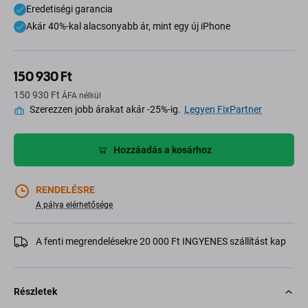
Eredetiségi garancia
Akár 40%-kal alacsonyabb ár, mint egy új iPhone
150 930 Ft
150 930 Ft
ÁFA nélkül
Szerezzen jobb árakat akár -25%-ig.
Legyen FixPartner
Hozzáadás a kosárhoz
RENDELÉSRE
A pálya elérhetősége
A fenti megrendelésekre 20 000 Ft INGYENES szállítást kap
Részletek