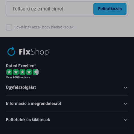
Feliratkozás
Egyetértek azzal, hogy híreket kapjak
Rated Excellent
Over
1000
reviews
Ügyfélszolgálat
Informácio a megrendelésről
Feltételek és kikötések