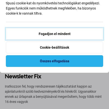
típusú cookie-kat és nyomkövetési technológiákat engedélyezi.
Egyes funkciók nem működhetnek megfelelően, ha bizonyos
cookie-k le vannak tiltva.
Going Green
Bolygónk védelme érdekében folyamatosan javítjuk szén-
Fogadjon el mindent
dioxid-kibocsátásunkat. Olvasson többet arról, hogyan
alakítjuk át folyamatainkat a szénlábnyomunk
csökkentése érdekében.
Cookie-beállítások
További információ
Összes elfogadása
Newsletter Fix
Iratkozzon fel, hogy rendszeresen tájékoztatást kapjon az
ajánlatunkról szóló kedvezményekről és hírekről. Ugyanakkor
ennek az űrlapnak a benyújtásával megerősítem, hogy több mint
16 éves vagyok