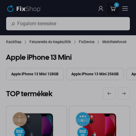
Ugrás az oldal fő részéhez
0
Kezdőlap
Felszerelés és kiegészítők
FixDevice
Mobiltelefonok
Apple iPhone 13 Mini
Apple iPhone 13 Mini 128GB
Apple iPhone 13 Mini 256GB
Ap
TOP termékek