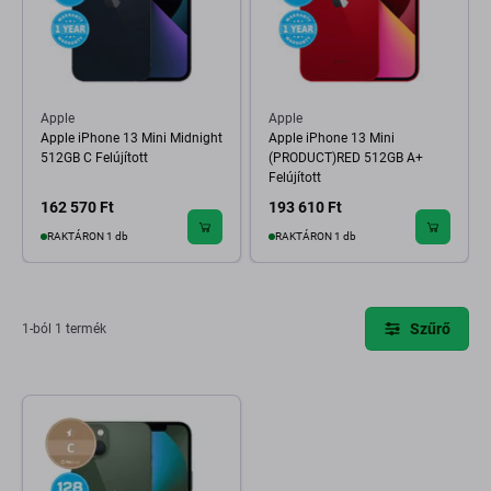
Apple
Apple
Apple iPhone 13 Mini Midnight
Apple iPhone 13 Mini
512GB C Felújított
(PRODUCT)RED 512GB A+
Felújított
162 570 Ft
193 610 Ft
RAKTÁRON 1 db
RAKTÁRON 1 db
Szűrő
1-ból 1 termék