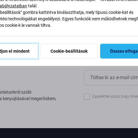
yan alakítjuk át folyamatainkat
abályzataiban
talál.
beállítások" gombra kattintva kiválaszthatja, mely típusú cookie-kat és
ési technológiákat engedélyezi. Egyes funkciók nem működhetnek megfe
s cookie-k le vannak tiltva.
jon el mindent
Cookie-beállítások
Összes elfog
ánlatunkról szóló
Egyetértek azzal, hogy híre
 a benyújtásával megerősítem,