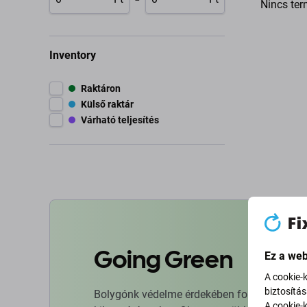
Nincs ter
Inventory
Raktáron
Külső raktár
Várható teljesítés
Going Green
Ez a web
A cookie-
biztosítá
Bolygónk védelme érdekében folyamatosan ja
A cookie-