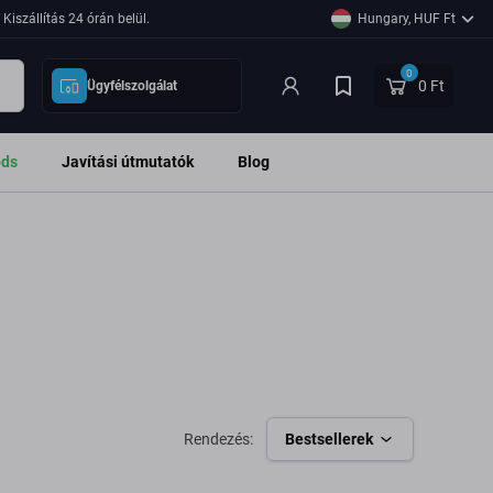
Kiszállítás 24 órán belül.
Hungary, HUF Ft
0
0 Ft
Ügyfélszolgálat
ods
Javítási útmutatók
Blog
Rendezés:
Bestsellerek