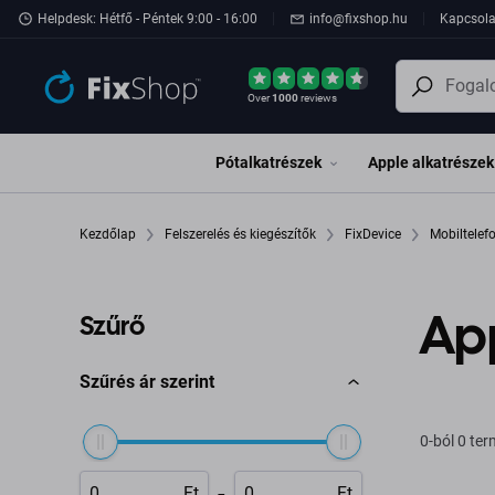
Ugrás az oldal fő részéhez
Helpdesk: Hétfő - Péntek 9:00 - 16:00
info@fixshop.hu
Kapcsola
Over
1000
reviews
Pótalkatrészek
Apple alkatrészek
Kezdőlap
Felszerelés és kiegészítők
FixDevice
Mobiltele
App
Szűrő
Szűrés ár szerint
0-ból 0 te
-
Ft
Ft