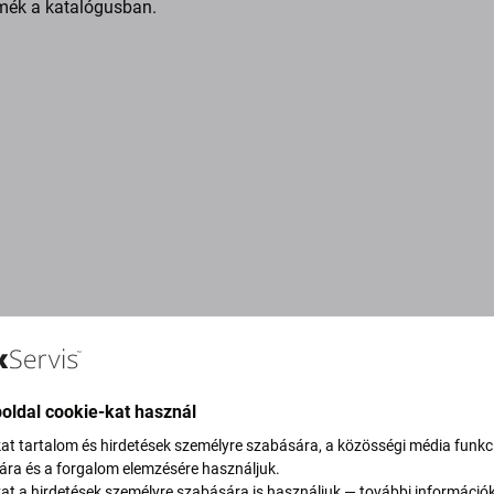
mék a katalógusban.
oldal cookie-kat használ
kat tartalom és hirdetések személyre szabására, a közösségi média funkc
sára és a forgalom elemzésére használjuk.
vítjuk szén-dioxid-
kat a hirdetések személyre szabására is használjuk — további információ