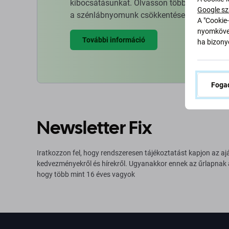
kibocsátásunkat. Olvasson többet arról, hog
Google sz
a szénlábnyomunk csökkentése érdekében.
A "Cookie-
nyomkövet
További információ
ha bizonyo
Fogad
Newsletter Fix
Iratkozzon fel, hogy rendszeresen tájékoztatást kapjon az aj
kedvezményekről és hírekről. Ugyanakkor ennek az űrlapnak
hogy több mint 16 éves vagyok