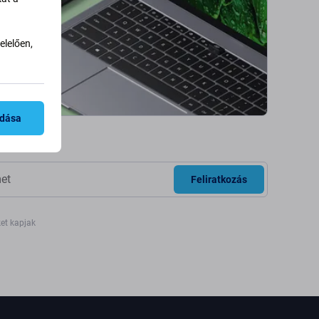
lelően,
adása
Feliratkozás
ket kapjak