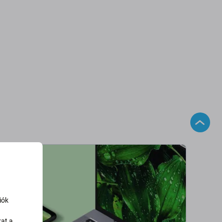
iók
kat a