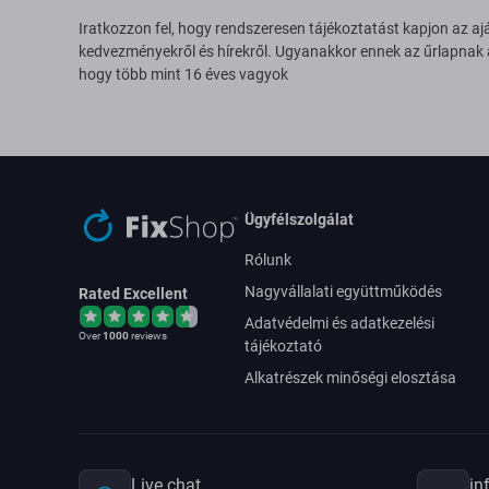
Iratkozzon fel, hogy rendszeresen tájékoztatást kapjon az aj
kedvezményekről és hírekről. Ugyanakkor ennek az űrlapnak
hogy több mint 16 éves vagyok
Ügyfélszolgálat
Rólunk
Nagyvállalati együttműködés
Rated Excellent
Adatvédelmi és adatkezelési
Over
1000
reviews
tájékoztató
Alkatrészek minőségi elosztása
Live chat
in