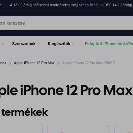
t
A 15:00 óráig beérkezett rendeléseket még aznap feladjuk (DPD 14:00 óráig). 
Szerszámok
Kiegészítők
Felújított iPhone és AirP
fonok
Apple iPhone 12 Pro Max
Apple iPhone 12 Pro Max 256GB
ple iPhone 12 Pro Ma
 termékek