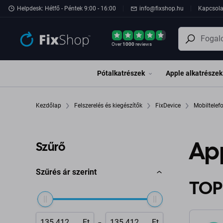
Ugrás az oldal fő részéhez
Helpdesk: Hétfő - Péntek 9:00 - 16:00
info@fixshop.hu
Kapcsola
Over
1000
reviews
Pótalkatrészek
Apple alkatrészek
Kezdőlap
Felszerelés és kiegészítők
FixDevice
Mobiltele
Ap
Szűrő
Szűrés ár szerint
TOP
-
Ft
Ft