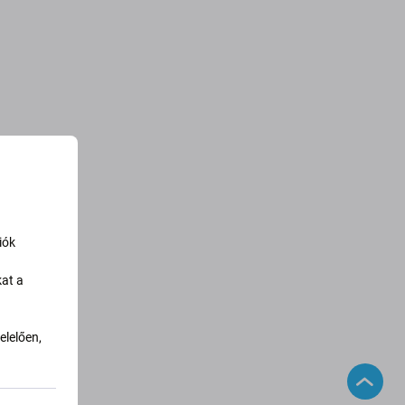
iók
kat a
lelően,