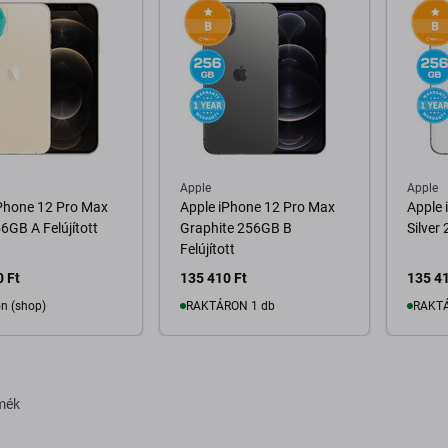
Apple
Apple
iPhone 12 Pro Max
Apple iPhone 12 Pro Max
Apple 
6GB A Felújított
Graphite 256GB B
Silver
Felújított
 Ft
135 410 Ft
135 41
n (shop)
RAKTÁRON 1 db
RAKTÁ
osárba
Kosárba
rmék