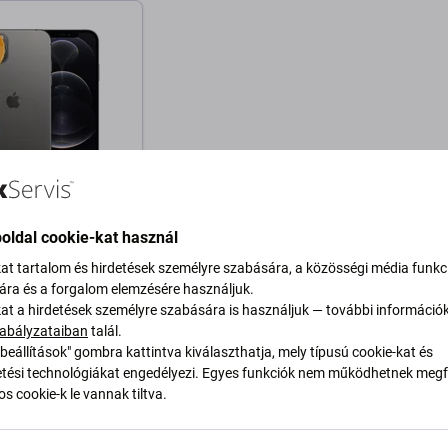
iPhone 12 Pro Max
oldal cookie-kat használ
kat tartalom és hirdetések személyre szabására, a közösségi média funkc
256GB
sára és a forgalom elemzésére használjuk.
 Ft
kat a hirdetések személyre szabására is használjuk — további információ
RON 1 db
abályzataiban
talál.
beállítások" gombra kattintva kiválaszthatja, mely típusú cookie-kat és
ési technológiákat engedélyezi. Egyes funkciók nem működhetnek megfe
osárba
s cookie-k le vannak tiltva.