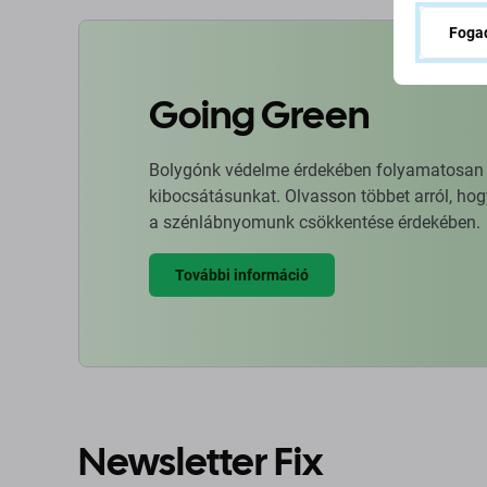
Fogad
Going Green
Bolygónk védelme érdekében folyamatosan ja
kibocsátásunkat. Olvasson többet arról, hog
a szénlábnyomunk csökkentése érdekében.
További információ
Newsletter Fix