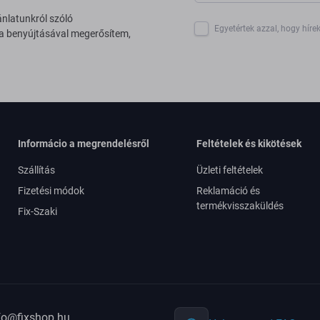
ánlatunkról szóló
Egyetértek azzal, hogy híre
 a benyújtásával megerősítem,
Informácio a megrendelésről
Feltételek és kikötések
Szállítás
Üzleti feltételek
Fizetési módok
Reklamáció és
termékvisszaküldés
Fix-Szaki
fo@fixshop.hu