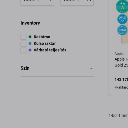
Inventory
Raktáron
Külső raktár
Várható teljesítés
Apple
Apple 
Gold 25
Szín
143 170
Raktáro
K
1-ból 1 te