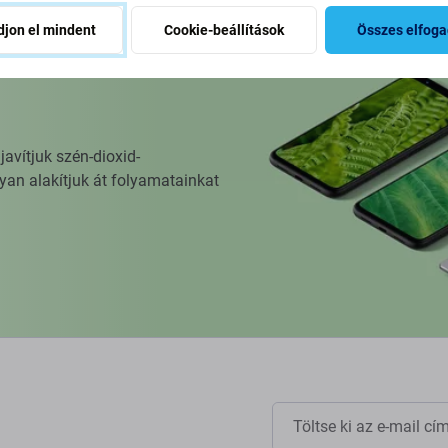
jon el mindent
Cookie-beállítások
Összes elfog
vítjuk szén-dioxid-
yan alakítjuk át folyamatainkat