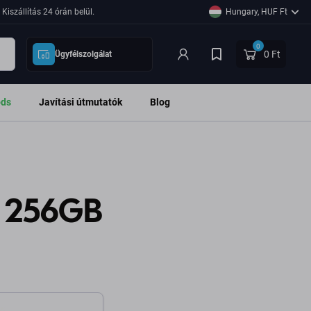
Kiszállítás 24 órán belül.
Hungary, HUF Ft
0
0 Ft
Ügyfélszolgálat
ods
Javítási útmutatók
Blog
x 256GB