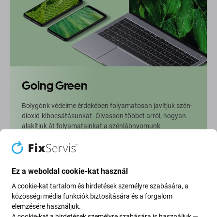
Going Green
Bolygónk védelme érdekében folyamatosan javítjuk szén-
dioxid-kibocsátásunkat. Olvasson többet arról, hogyan
alakítjuk át folyamatainkat a szénlábnyomunk
csökkentése érdekében.
További információ
Ez a weboldal cookie-kat használ
A cookie-kat tartalom és hirdetések személyre szabására, a
Newsletter Fix
közösségi média funkciók biztosítására és a forgalom
elemzésére használjuk.
Iratkozzon fel, hogy rendszeresen tájékoztatást kapjon az
A cookie-kat a hirdetések személyre szabására is használjuk —