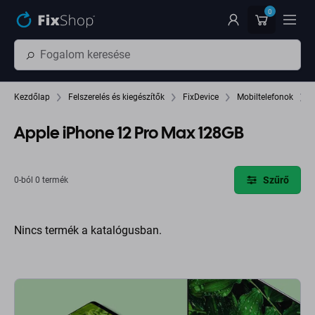
Ugrás az oldal fő részéhez
0
Kezdőlap
Felszerelés és kiegészítők
FixDevice
Mobiltelefonok
Apple iPhone 12 Pro Max 128GB
Szűrő
0-ból 0 termék
Nincs termék a katalógusban.