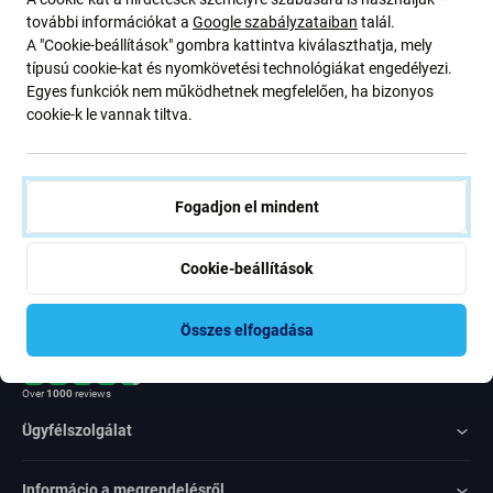
ajánlatunkról szóló kedvezményekről és hírekről. Ugyanakkor
további információkat a
Google szabályzataiban
talál.
ennek az űrlapnak a benyújtásával megerősítem, hogy több mint
A "Cookie-beállítások" gombra kattintva kiválaszthatja, mely
16 éves vagyok
típusú cookie-kat és nyomkövetési technológiákat engedélyezi.
Egyes funkciók nem működhetnek megfelelően, ha bizonyos
cookie-k le vannak tiltva.
Feliratkozás
Egyetértek azzal, hogy híreket kapjak
Fogadjon el mindent
Cookie-beállítások
Összes elfogadása
Rated Excellent
Over
1000
reviews
Ügyfélszolgálat
Informácio a megrendelésről