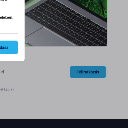
lelően,
adása
Feliratkozás
ket kapjak