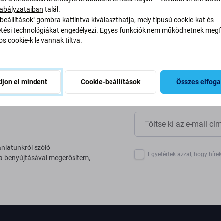
yan alakítjuk át folyamatainkat
abályzataiban
talál.
beállítások" gombra kattintva kiválaszthatja, mely típusú cookie-kat és
ési technológiákat engedélyezi. Egyes funkciók nem működhetnek megfe
s cookie-k le vannak tiltva.
jon el mindent
Cookie-beállítások
Összes elfog
ánlatunkról szóló
Egyetértek azzal, hogy híre
 a benyújtásával megerősítem,