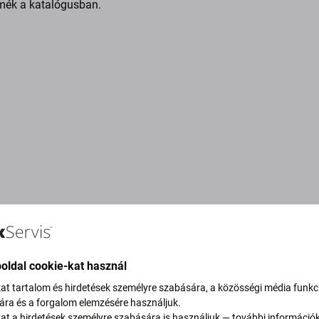
mék a katalógusban.
oldal cookie-kat használ
kat tartalom és hirdetések személyre szabására, a közösségi média funkc
sára és a forgalom elemzésére használjuk.
vítjuk szén-dioxid-
kat a hirdetések személyre szabására is használjuk — további információ