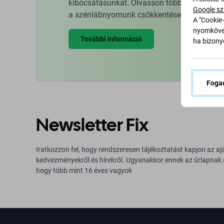
kibocsátásunkat. Olvasson többet arról, hog
Google sz
a szénlábnyomunk csökkentése érdekében.
A "Cookie-
nyomkövet
További információ
ha bizonyo
Fogad
Newsletter Fix
Iratkozzon fel, hogy rendszeresen tájékoztatást kapjon az aj
kedvezményekről és hírekről. Ugyanakkor ennek az űrlapnak
hogy több mint 16 éves vagyok