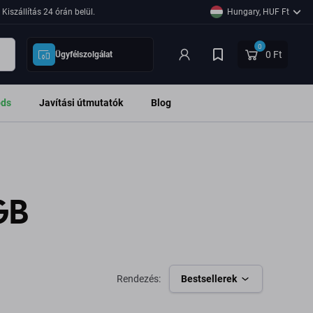
Kiszállítás 24 órán belül.
Hungary, HUF Ft
0
0 Ft
Ügyfélszolgálat
ods
Javítási útmutatók
Blog
GB
Rendezés:
Bestsellerek