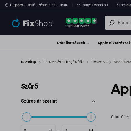
Ugrás az oldal fő részéhez
Helpdesk: Hétfő - Péntek 9:00 - 16:00
info@fixshop.hu
Kapcsola
Over
1000
reviews
Pótalkatrészek
Apple alkatrészek
Kezdőlap
Felszerelés és kiegészítők
FixDevice
Mobiltele
App
Szűrő
Szűrés ár szerint
0-ból 0 te
-
Ft
Ft