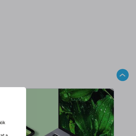
iók
kat a