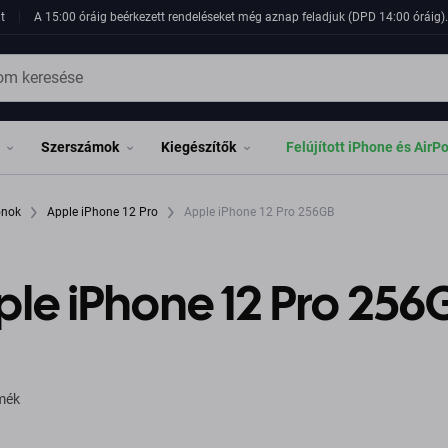
t
A 15:00 óráig beérkezett rendeléseket még aznap feladjuk (DPD 14:00 óráig). 
Szerszámok
Kiegészítők
Felújított iPhone és AirP
fonok
Apple iPhone 12 Pro
Apple iPhone 12 Pro 256GB
le iPhone 12 Pro 256
rmék