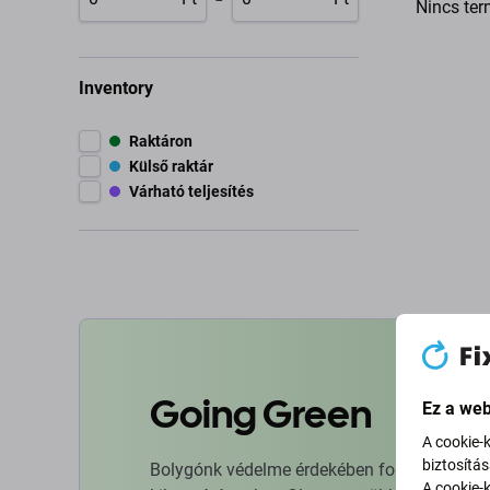
Nincs ter
Inventory
Raktáron
Külső raktár
Várható teljesítés
Going Green
Ez a web
A cookie-
biztosítá
Bolygónk védelme érdekében folyamatosan ja
A cookie-