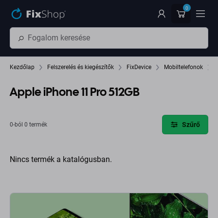
Ugrás az oldal fő részéhez
0
Kezdőlap
Felszerelés és kiegészítők
FixDevice
Mobiltelefonok
Apple iPhone 11 Pro 512GB
Szűrő
0-ból 0 termék
Nincs termék a katalógusban.