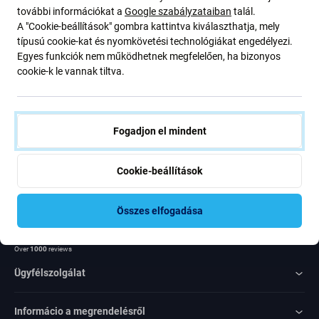
további információkat a
Google szabályzataiban
talál.
ajánlatunkról szóló kedvezményekről és hírekről. Ugyanakkor
A "Cookie-beállítások" gombra kattintva kiválaszthatja, mely
ennek az űrlapnak a benyújtásával megerősítem, hogy több mint
típusú cookie-kat és nyomkövetési technológiákat engedélyezi.
16 éves vagyok
Egyes funkciók nem működhetnek megfelelően, ha bizonyos
cookie-k le vannak tiltva.
Feliratkozás
Egyetértek azzal, hogy híreket kapjak
Fogadjon el mindent
Cookie-beállítások
Összes elfogadása
Rated Excellent
Over
1000
reviews
Ügyfélszolgálat
Informácio a megrendelésről