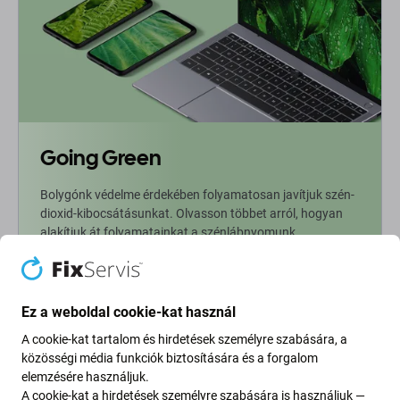
Going Green
Bolygónk védelme érdekében folyamatosan javítjuk szén-
dioxid-kibocsátásunkat. Olvasson többet arról, hogyan
alakítjuk át folyamatainkat a szénlábnyomunk
csökkentése érdekében.
További információ
Ez a weboldal cookie-kat használ
A cookie-kat tartalom és hirdetések személyre szabására, a
Newsletter Fix
közösségi média funkciók biztosítására és a forgalom
elemzésére használjuk.
A cookie-kat a hirdetések személyre szabására is használjuk —
Iratkozzon fel, hogy rendszeresen tájékoztatást kapjon az