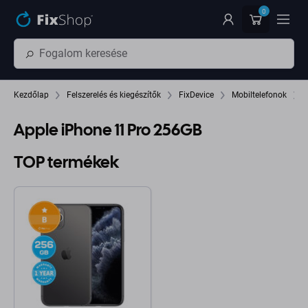
Ugrás az oldal fő részéhez
0
Kezdőlap
Felszerelés és kiegészítők
FixDevice
Mobiltelefonok
Apple iPhone 11 Pro 256GB
TOP termékek