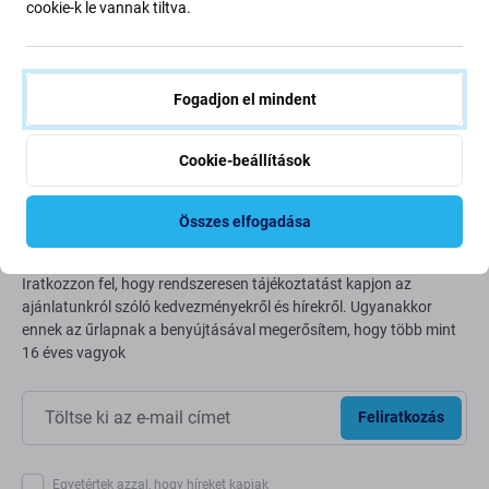
cookie-k le vannak tiltva.
Bolygónk védelme érdekében folyamatosan javítjuk szén-
dioxid-kibocsátásunkat. Olvasson többet arról, hogyan
alakítjuk át folyamatainkat a szénlábnyomunk
Fogadjon el mindent
csökkentése érdekében.
További információ
Cookie-beállítások
Összes elfogadása
Newsletter Fix
Iratkozzon fel, hogy rendszeresen tájékoztatást kapjon az
ajánlatunkról szóló kedvezményekről és hírekről. Ugyanakkor
ennek az űrlapnak a benyújtásával megerősítem, hogy több mint
16 éves vagyok
Feliratkozás
Egyetértek azzal, hogy híreket kapjak