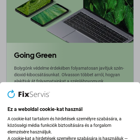
Going Green
Bolygónk védelme érdekében folyamatosan javítjuk szén-
dioxid-kibocsátásunkat. Olvasson többet arról, hogyan
alakítjuk át folyamatainkat a szénlábnyomunk
csökkentése érdekében.
További információ
Ez a weboldal cookie-kat használ
A cookie-kat tartalom és hirdetések személyre szabására, a
Newsletter Fix
közösségi média funkciók biztosítására és a forgalom
elemzésére használjuk.
A cookie-kat a hirdetések személyre szabására is használjuk —
Iratkozzon fel, hogy rendszeresen tájékoztatást kapjon az