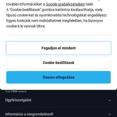
további információkat a
Google szabályzataiban
talál.
ajánlatunkról szóló kedvezményekről és hírekről. Ugyanakkor
A "Cookie-beállítások" gombra kattintva kiválaszthatja, mely
ennek az űrlapnak a benyújtásával megerősítem, hogy több mint
típusú cookie-kat és nyomkövetési technológiákat engedélyezi.
16 éves vagyok
Egyes funkciók nem működhetnek megfelelően, ha bizonyos
cookie-k le vannak tiltva.
Feliratkozás
Egyetértek azzal, hogy híreket kapjak
Fogadjon el mindent
Cookie-beállítások
Összes elfogadása
Rated Excellent
Over
1000
reviews
Ügyfélszolgálat
Informácio a megrendelésről