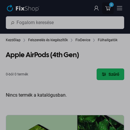
Ugrás az oldal fő részéhez
0
Kezdőlap
Felszerelés és kiegészítők
FixDevice
Fülhallgatók
Apple AirPods (4th Gen)
Szűrő
0-ból 0 termék
Nincs termék a katalógusban.