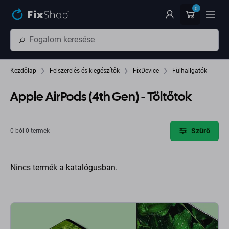
Ugrás az oldal fő részéhez
0
Kezdőlap
Felszerelés és kiegészítők
FixDevice
Fülhallgatók
Apple AirPods (4th Gen) - Töltőtok
Szűrő
0-ból 0 termék
Nincs termék a katalógusban.