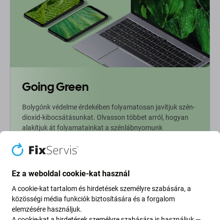
Going Green
Bolygónk védelme érdekében folyamatosan javítjuk szén-
dioxid-kibocsátásunkat. Olvasson többet arról, hogyan
alakítjuk át folyamatainkat a szénlábnyomunk
csökkentése érdekében.
További információ
Ez a weboldal cookie-kat használ
A cookie-kat tartalom és hirdetések személyre szabására, a
Newsletter Fix
közösségi média funkciók biztosítására és a forgalom
elemzésére használjuk.
Iratkozzon fel, hogy rendszeresen tájékoztatást kapjon az
A cookie-kat a hirdetések személyre szabására is használjuk —