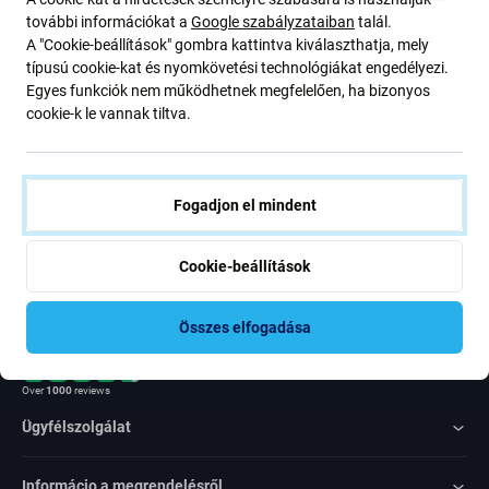
ajánlatunkról szóló kedvezményekről és hírekről. Ugyanakkor
további információkat a
Google szabályzataiban
talál.
ennek az űrlapnak a benyújtásával megerősítem, hogy több mint
A "Cookie-beállítások" gombra kattintva kiválaszthatja, mely
16 éves vagyok
típusú cookie-kat és nyomkövetési technológiákat engedélyezi.
Egyes funkciók nem működhetnek megfelelően, ha bizonyos
cookie-k le vannak tiltva.
Feliratkozás
Egyetértek azzal, hogy híreket kapjak
Fogadjon el mindent
Cookie-beállítások
Összes elfogadása
Rated Excellent
Over
1000
reviews
Ügyfélszolgálat
Informácio a megrendelésről