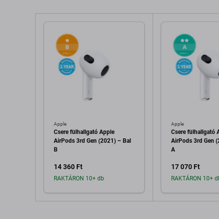
Apple
Apple
Csere fülhallgató Apple
Csere fülhallgató 
AirPods 3rd Gen (2021) – Bal
AirPods 3rd Gen (
B
A
14 360 Ft
17 070 Ft
RAKTÁRON 10+ db
RAKTÁRON 10+ d
Hozzáadás a kosárhoz
Hozzáadás 