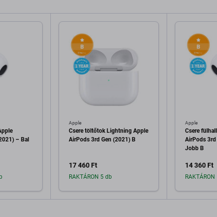
Apple
Apple
Apple
Csere töltőtok Lightning Apple
Csere fülhal
2021) – Bal
AirPods 3rd Gen (2021) B
AirPods 3rd
Jobb B
17 460 Ft
14 360 Ft
b
RAKTÁRON 5 db
RAKTÁRON 
a kosárhoz
Hozzáadás a kosárhoz
Hozzáa