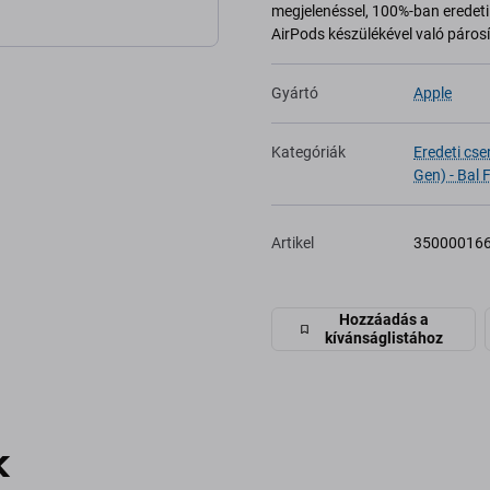
megjelenéssel, 100%-ban eredeti 
AirPods készülékével való páros
Gyártó
Apple
Kategóriák
Eredeti cse
Gen) - Bal 
Artikel
35000016
Hozzáadás a
kívánságlistához
k