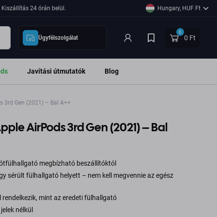
Kiszállítás 24 órán belül.
Hungary, HUF Ft
0
0 Ft
Ügyfélszolgálat
ods
Javítási útmutatók
Blog
s 3rd Gen (2021) – Bal A++
pple AirPods 3rd Gen (2021) – Bal
ótfülhallgató megbízható beszállítóktól
gy sérült fülhallgató helyett – nem kell megvennie az egész
endelkezik, mint az eredeti fülhallgató
jelek nélkül