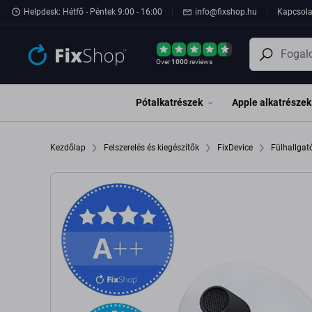
Ugrás az oldal fő részéhez
Helpdesk: Hétfő - Péntek 9:00 - 16:00
info@fixshop.hu
Kapcsola
Over
1000
reviews
Pótalkatrészek
Apple alkatrészek
Kezdőlap
Felszerelés és kiegészítők
FixDevice
Fülhallga