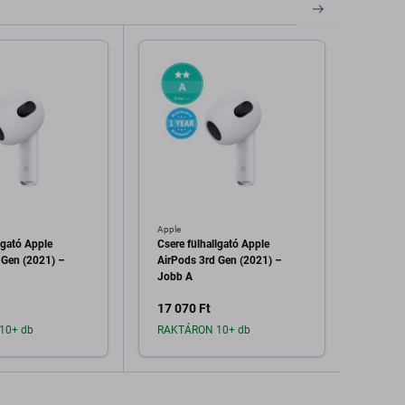
Apple
Apple
lgató Apple
Csere fülhallgató Apple
Csere
 Gen (2021) –
AirPods 3rd Gen (2021) –
AirPo
Jobb A
17 070 Ft
17 46
10+ db
RAKTÁRON 10+ db
Raktá
dás a kosárhoz
Hozzáadás a kosárhoz
H