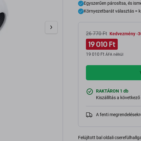
Egyszerűen párosítsa, és ismé
Környezetbarát választás = k
26 770 Ft
Kedvezmény -3
19 010 Ft
19 010 Ft
ÁFA nélkül
RAKTÁRON 1 db
Kiszállítás a következ
A fenti megrendelésekr
Felújított bal oldali cserefülhal