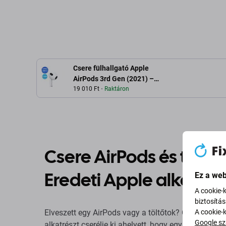
Csere fülhallgató Apple
AirPods 3rd Gen (2021) –
Bal A++
19 010 Ft
Raktáron
Csere AirPods és töltő
Eredeti Apple alkatrés
Ez a web
A cookie-
biztosítá
A cookie-
Elveszett egy AirPods vagy a töltőtok? Csak a hián
Google sz
alkatrészt cserélje ki ahelyett, hogy egy komplett új