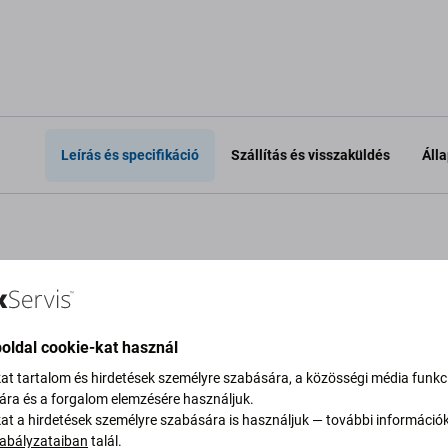
Leírás és specifikáció
Szállítás és visszaküldés
Áll
tokok –
zek
oldal cookie-kat használ
kat tartalom és hirdetések személyre szabására, a közösségi média funkc
sára és a forgalom elemzésére használjuk.
kat a hirdetések személyre szabására is használjuk — további információ
yzó vagy sérült
abályzataiban
talál.
 szettet venne.