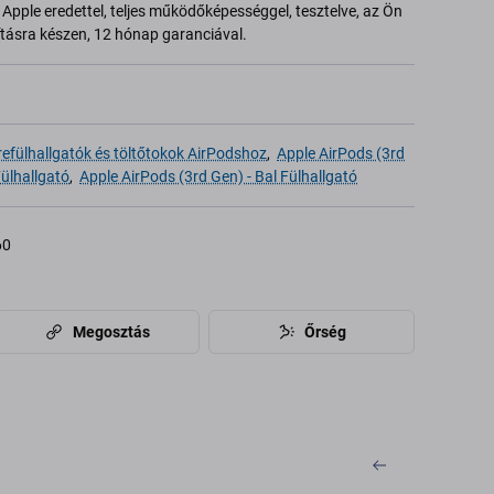
Apple eredettel, teljes működőképességgel, tesztelve, az Ön
ításra készen, 12 hónap garanciával.
refülhallgatók és töltőtokok AirPodshoz
,
Apple AirPods (3rd
Fülhallgató
,
Apple AirPods (3rd Gen) - Bal Fülhallgató
60
Megosztás
Őrség