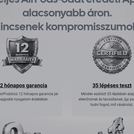
alacsonyabb áron.
incsenek kompromisszumo
2 hónapos garancia
35 lépéses teszt
AirPodshoz 12 hónapos garancia jár
Minden eszközt 35 lépésben ala
nagyobb nyugalom érdekében.
ellenőriznek és tanúsítanak, így p
tudni fogod, mit vásárolsz.