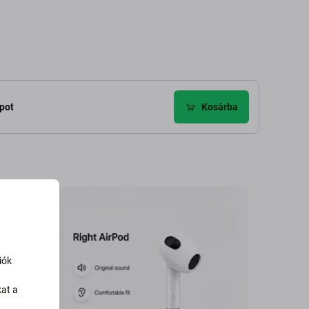
apot
Kosárba
iók
kat a