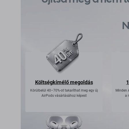
N
Költségkímélő megoldás
1
Körülbelül 40–70%-ot takaríthat meg egy új
Minden 
AirPods vásárlásához képest
a 