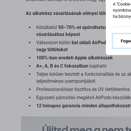
A "Cookie-
nyomkövet
Az alkatrész vásárlásának előnyei tőlünk:
ha bizonyo
Körülbelül
50–70%-ot spórolhatsz egy új Air
vásárlásához képest
Fogad
Válasszon külön
bal oldali AirPod-ot, jobb ol
vagy töltőtokot
100%-ban eredeti Apple alkatrészek
A+, A, B és C fokozatban
kapható
Teljes körűen tesztelt a funkcionalitás és az 
teljesítménye szempontjából
Professzionálisan tisztítva és UV fertőtlenítve
Egyszerű párosítás meglévő AirPods készülék
12 hónapos garancia minden állapotfokozat
Újítsd meg a nem te