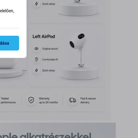
lelően,
adása
pple alkatrészekkel,