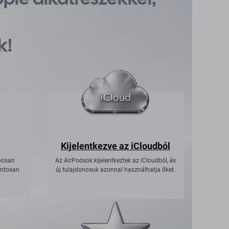
k!
Kijelentkezve az iCloudból
posan
Az AirPodsok kijelentkeztek az iCloudból, és
ontosan
új tulajdonosuk azonnal használhatja őket.