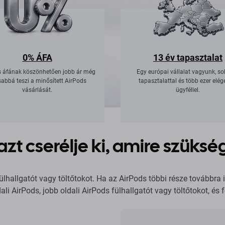
0% ÁFA
13 év tapasztalat
 áfának köszönhetően jobb ár még
Egy európai vállalat vagyunk, s
abbá teszi a minősített AirPods
tapasztalattal és több ezer elég
vásárlását.
ügyféllel.
azt cserélje ki, amire szüksé
ülhallgatót vagy töltőtokot. Ha az AirPods többi része továbbra i
ali AirPods, jobb oldali AirPods fülhallgatót vagy töltőtokot, é