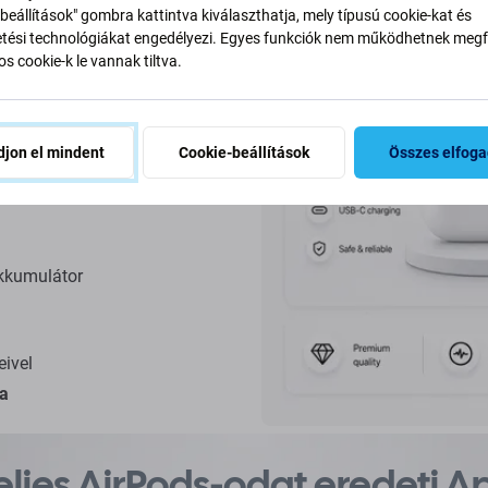
beállítások" gombra kattintva kiválaszthatja, mely típusú cookie-kat és
ési technológiákat engedélyezi. Egyes funkciók nem működhetnek megfe
s cookie-k le vannak tiltva.
Pods
jon el mindent
Cookie-beállítások
Összes elfog
dali AirPod-ot
akkumulátor
eivel
ra
ljes AirPods-odat eredeti A