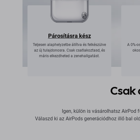
Párosításra kész
Teljesen alaphelyzetbe állítva és felkészülve
A 0%-os
az új tulajdonosra. Csak csatlakoztasd, és
okos
máris elkezdheted a zenehallgatást.
Csak 
Igen, külön is vásárolhatsz AirPod f
Válaszd ki az AirPods generációdhoz illő bal old