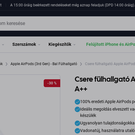
t
A 15:00 óráig beérkezett rendeléseket még aznap feladjuk (DPD 14:00 óráig). 
Szerszámok
Kiegészítők
Felújított iPhone és AirP
tók
Apple AirPods (3rd Gen) - Bal Fülhallgató
Csere fülhallgató Apple AirPod
Csere fülhallgató A
-30 %
-30 %
A++
100% eredeti Apple AirPods p
Ideális megoldás elveszett va
készülék
Ugyanolyan tulajdonságokkal r
Vadonatúj, használatra utaló 