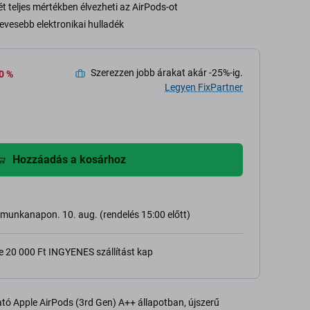
t teljes mértékben élvezheti az AirPods-ot
evesebb elektronikai hulladék
Szerezzen jobb árakat akár -25%-ig.
0 %
Legyen FixPartner
Hozzáadás a kosárhoz
ő munkanapon. 10. aug. (rendelés 15:00 előtt)
e 20 000 Ft INGYENES szállítást kap
lgató Apple AirPods (3rd Gen) A++ állapotban, újszerű