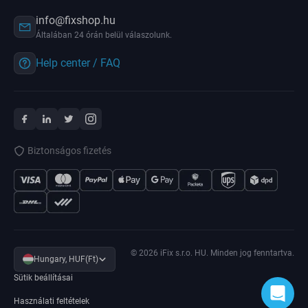
info@fixshop.hu
Általában 24 órán belül válaszolunk.
Help center / FAQ
Biztonságos fizetés
© 2026 iFix s.r.o. HU. Minden jog fenntartva.
Hungary, HUF(Ft)
Sütik beállításai
Használati feltételek