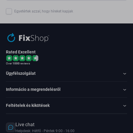
Egyetértek azzal, hogy híreket kapjak
Rated Excellent
Over
1000
reviews
Ügyfélszolgálat
Informácio a megrendelésről
Feltételek és kikötések
Live chat
Helpdesk: Hétfő - Péntek 9:00 - 16:00