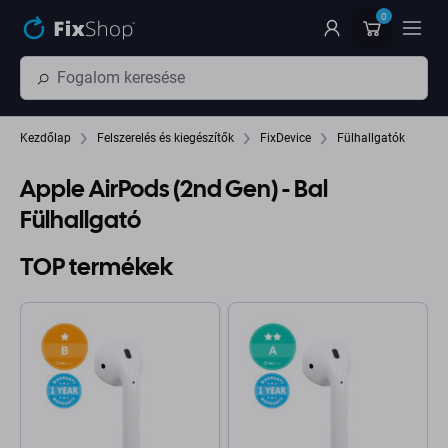
Ugrás az oldal fő részéhez
0
Kezdőlap
Felszerelés és kiegészítők
FixDevice
Fülhallgatók
Apple AirPods (2nd Gen) - Bal
Fülhallgató
TOP termékek