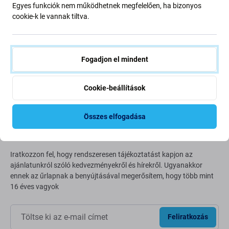
Egyes funkciók nem működhetnek megfelelően, ha bizonyos
Going Green
cookie-k le vannak tiltva.
Bolygónk védelme érdekében folyamatosan javítjuk szén-
dioxid-kibocsátásunkat. Olvasson többet arról, hogyan
alakítjuk át folyamatainkat a szénlábnyomunk
Fogadjon el mindent
csökkentése érdekében.
Cookie-beállítások
További információ
Összes elfogadása
Newsletter Fix
Iratkozzon fel, hogy rendszeresen tájékoztatást kapjon az
ajánlatunkról szóló kedvezményekről és hírekről. Ugyanakkor
ennek az űrlapnak a benyújtásával megerősítem, hogy több mint
16 éves vagyok
Feliratkozás