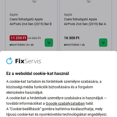
Apple
Apple
Csere fülhallgató Apple
Csere fülhallgató Apple
AirPods 2nd Gen (2019) Bal B
AirPods 2nd Gen (2019) Bal A
11 250 Ft
16 300 Ft
14 360 Ft
RAKTÁRON 10+ db
RAKTÁRON 1 db
Ez a weboldal cookie-kat használ
A cookie-kat tartalom és hirdetések személyre szabására, a
közösségi média funkciók biztosítására és a forgalom
elemzésére használjuk.
A cookie-kat a hirdetések személyre szabására is használjuk —
további információkat a
Google szabályzataiban
talál.
A "Cookie-beállítások" gombra kattintva kiválaszthatja, mely
típusú cookie-kat és nyomkövetési technológiákat engedélyezi.