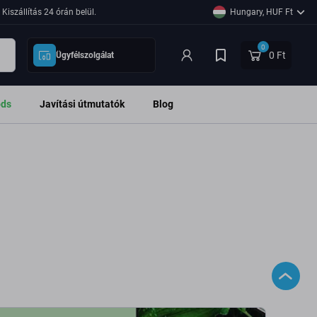
Kiszállítás 24 órán belül.
Hungary, HUF Ft
0
0 Ft
Ügyfélszolgálat
ods
Javítási útmutatók
Blog