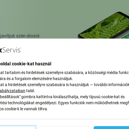
vítjuk szén-dioxid-
yan alakítjuk át folyamatainkat
oldal cookie-kat használ
kat tartalom és hirdetések személyre szabására, a közösségi média funkc
sára és a forgalom elemzésére használjuk.
kat a hirdetések személyre szabására is használjuk — további információ
abályzataiban
talál.
beállítások" gombra kattintva kiválaszthatja, mely típusú cookie-kat és
ési technológiákat engedélyezi. Egyes funkciók nem működhetnek megfe
s cookie-k le vannak tiltva.
ánlatunkról szóló