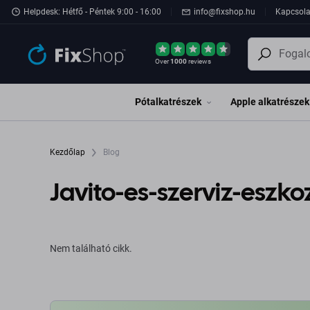
Ugrás az oldal fő részéhez
Helpdesk: Hétfő - Péntek 9:00 - 16:00
info@fixshop.hu
Kapcsola
Over
1000
reviews
Pótalkatrészek
Apple alkatrészek
Kezdőlap
Blog
Javito-es-szerviz-eszko
Nem található cikk.