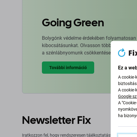
Going Green
Bolygónk védelme érdekében folyamatosan ja
kibocsátásunkat. Olvasson többet arról, hog
a szénlábnyomunk csökkentése érdekében.
Ez a web
További információ
A cookie-
biztosítá
A cookie-
Google sz
A "Cookie-
nyomkövet
Newsletter Fix
ha bizonyo
Iratkozzon fel, hogy rendszeresen tájékoztatást kapjon az aj