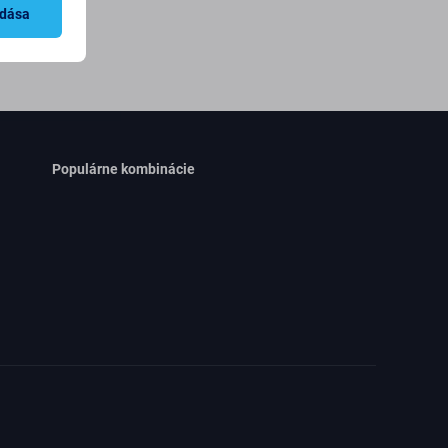
ket kapjak
adása
Populárne kombinácie