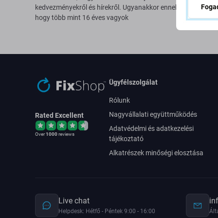
Fogad
kedvezményekről és hírekről. Ugyanakkor ennek az űrlapnak
hogy több mint 16 éves vagyok
Ügyfélszolgálat
Rólunk
Nagyvállalati együttműködés
Rated Excellent
Adatvédelmi és adatkezelési
Over
1000
reviews
tájékoztató
Alkatrészek minőségi elosztása
Live chat
in
Helpdesk: Hétfő - Péntek 9:00 - 16:00
Ált