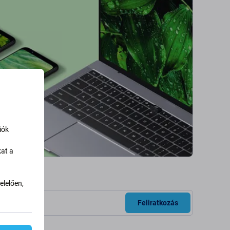
iók
kat a
lelően,
Feliratkozás