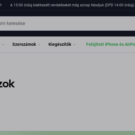
t
A 15:00 óráig beérkezett rendeléseket még aznap feladjuk (DPD 14:00 óráig). 
Szerszámok
Kiegészítők
Felújított iPhone és AirP
zok