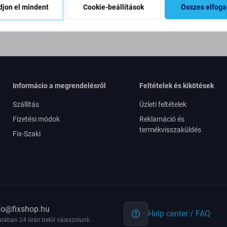
Egyetértek azzal, hogy híre
jon el mindent
Cookie-beállítások
Összes elfog
 a benyújtásával megerősítem,
Informácio a megrendelésről
Feltételek és kikötések
Szállítás
Üzleti feltételek
Fizetési módok
Reklamáció és
termékvisszaküldés
Fix-Szaki
fo@fixshop.hu
Help center / FAQ
alában 24 órán belül válaszolunk.