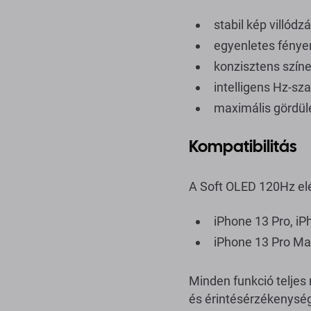
stabil kép villódzá
egyenletes fénye
konzisztens színe
intelligens Hz-s
maximális gördül
Kompatibilitás
A Soft OLED 120Hz el
iPhone 13 Pro, iP
iPhone 13 Pro Ma
Minden funkció telje
és érintésérzékenysé