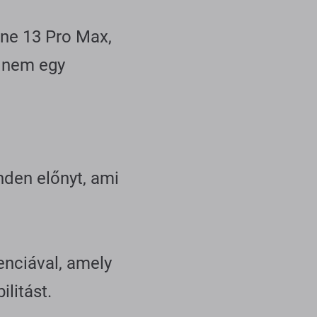
one 13 Pro Max,
z nem egy
nden előnyt, ami
venciával, amely
ilitást.