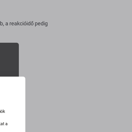
, a reakcióidő pedig
iók
kat a