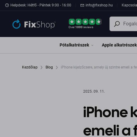
Ugrás az oldal fő részéhez
Helpdesk: Hétfő - Péntek 9:00 - 16:00
info@fixshop.hu
Kapcsola
Over
1000
reviews
Pótalkatrészek
Apple alkatrészek
Kezdőlap
Blog
iPhone kijelzőcsere, amely új szintre emeli a f
2025. 09. 11.
iPhone k
emeli a 