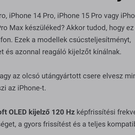
ro, iPhone 14 Pro, iPhone 15 Pro vagy iPh
Pro Max készüléked? Akkor tudod, hogy e
fon. Ezek a modellek csúcs­teljesítményt,
 és azonnal reagáló kijelzőt kínálnak.
 vagy az olcsó utángyártott csere elvesz mi
zi az iPhone-t.
ft OLED kijelző 120 Hz
képfrissítési frek
et, a gyors frissítést és a teljes kompatib