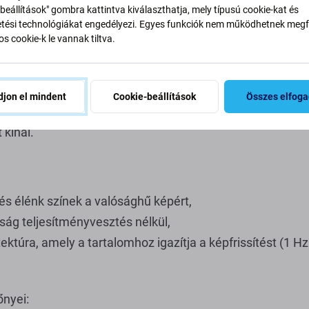
beállítások" gombra kattintva kiválaszthatja, mely típusú cookie-kat és
ési technológiákat engedélyezi. Egyes funkciók nem működhetnek megfe
s cookie-k le vannak tiltva.
mes a Soft OLED 120Hz-et vá
jon el mindent
Cookie-beállítások
Összes elfog
rzi az eredeti méretet és felületet. Az egyik legnépszer
 kínál.
s élénk színek a valósághű képért,
ág teljesítményvesztés nélkül,
tektúra, amely a tartalomhoz igazítja a képfrissítést (1 H
őnyei: