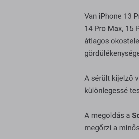
Van iPhone 13 P
14 Pro Max, 15 
átlagos okostele
gördülékenységet
A sérült kijelző
különlegessé tes
A megoldás a
So
megőrzi a minőség