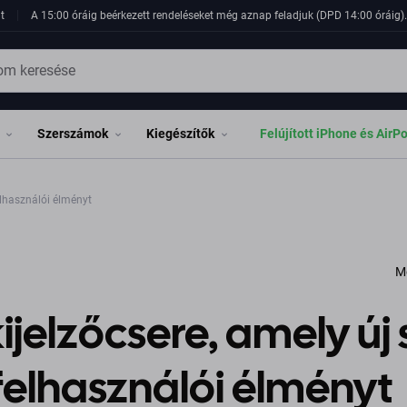
t
A 15:00 óráig beérkezett rendeléseket még aznap feladjuk (DPD 14:00 óráig). 
Szerszámok
Kiegészítők
Felújított iPhone és AirP
elhasználói élményt
M
ijelzőcsere, amely új 
felhasználói élményt