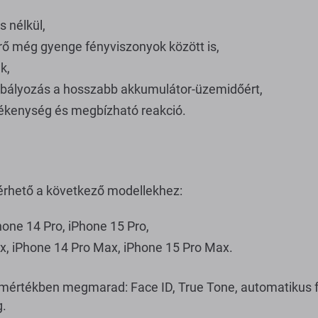
s nélkül,
rő még gyenge fényviszonyok között is,
k,
zabályozás a hosszabb akkumulátor-üzemidőért,
ékenység és megbízható reakció.
érhető a következő modellekhez:
hone 14 Pro, iPhone 15 Pro,
x, iPhone 14 Pro Max, iPhone 15 Pro Max.
s mértékben megmarad: Face ID, True Tone, automatikus 
g.