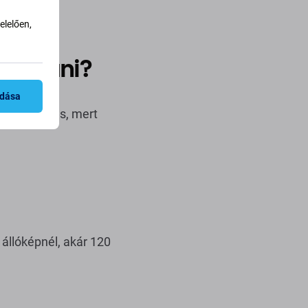
lelően,
lasztani?
adása
űbb megoldás, mert
z állóképnél, akár 120