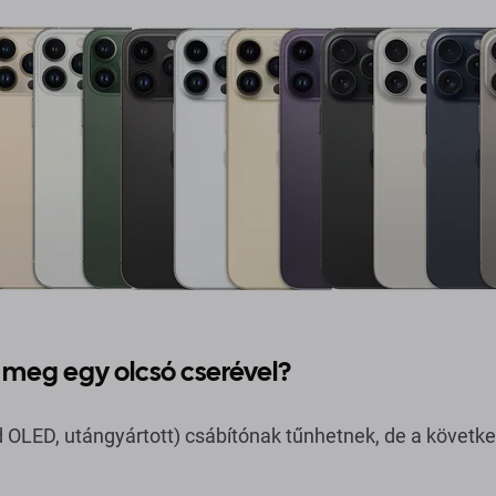
 meg egy olcsó cserével?
rd OLED, utángyártott) csábítónak tűnhetnek, de a követk