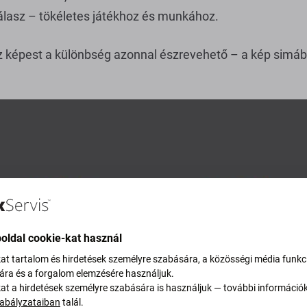
álasz – tökéletes játékhoz és munkához.
 képest a különbség azonnal észrevehető – a kép simább
oldal cookie-kat használ
kat tartalom és hirdetések személyre szabására, a közösségi média funkc
sára és a forgalom elemzésére használjuk.
kat a hirdetések személyre szabására is használjuk — további információ
abályzataiban
talál.