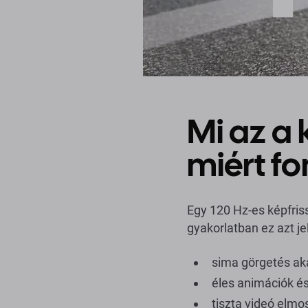
Mi az a 
miért fo
Egy 120 Hz-es képfris
gyakorlatban ez azt jel
sima görgetés ak
éles animációk és
tiszta videó elmo