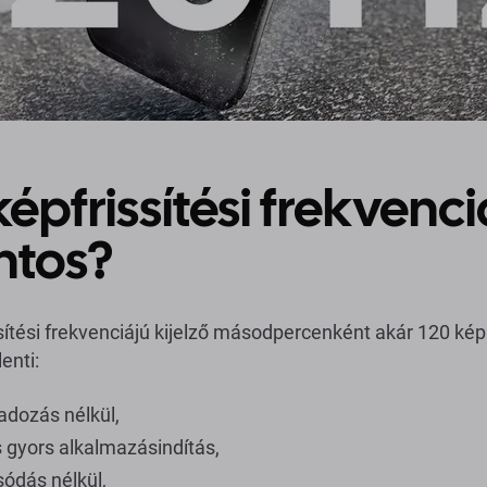
képfrissítési frekvenci
ntos?
sítési frekvenciájú kijelző másodpercenként akár 120 kép
enti:
adozás nélkül,
 gyors alkalmazásindítás,
sódás nélkül,