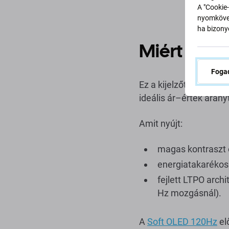
A "Cookie-
nyomkövet
ha bizonyo
Miért érde
Fogad
Ez a kijelzőtípus megő
ideális ár–érték arányt
Amit nyújt:
magas kontraszt é
energiatakarékoss
fejlett LTPO archi
Hz mozgásnál).
A
Soft OLED 120Hz
el