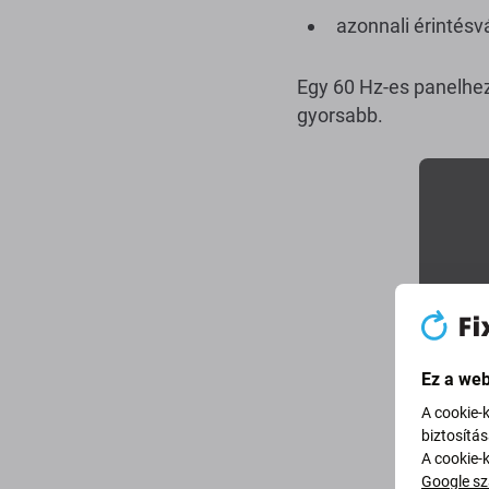
azonnali érintésv
Egy 60 Hz-es panelhez
gyorsabb.
Ez a web
A cookie-
biztosítá
A cookie-
Google sz