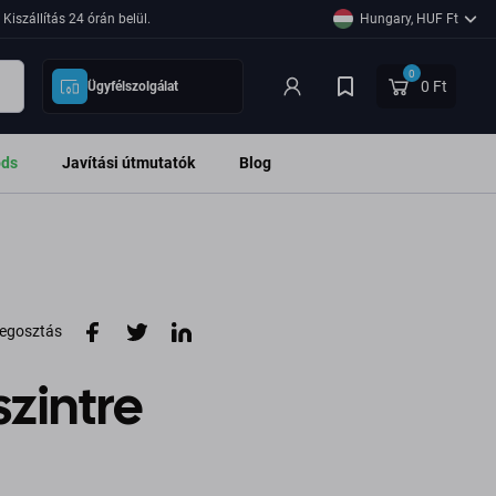
Kiszállítás 24 órán belül.
Hungary, HUF Ft
0
0 Ft
Ügyfélszolgálat
ods
Javítási útmutatók
Blog
egosztás
szintre