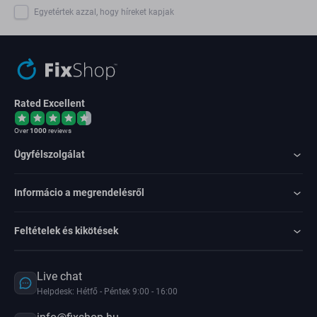
Egyetértek azzal, hogy híreket kapjak
Rated Excellent
Over
1000
reviews
Ügyfélszolgálat
Informácio a megrendelésről
Feltételek és kikötések
Live chat
Helpdesk: Hétfő - Péntek 9:00 - 16:00