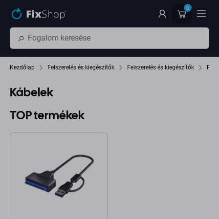
Ugrás az oldal fő részéhez
0
Kezdőlap
Felszerelés és kiegészítők
Felszerelés és kiegészítők
Fix
Kábelek
TOP termékek