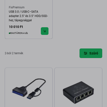
FixPremium
USB 3.0 / USB-C–SATA
adapter 2.5" és 3.5" HDD/SSD-
hez, tápegységgel
10 010 Ft
RAKTÁRON 4 db
Szűrő
2-ból 2 termék