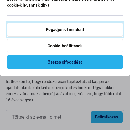
Going Green
cookie-k le vannak tiltva.
Bolygónk védelme érdekében folyamatosan javítjuk szén-
dioxid-kibocsátásunkat. Olvasson többet arról, hogyan
alakítjuk át folyamatainkat a szénlábnyomunk
Fogadjon el mindent
csökkentése érdekében.
Cookie-beállítások
További információ
Összes elfogadása
Newsletter Fix
Iratkozzon fel, hogy rendszeresen tájékoztatást kapjon az
ajánlatunkról szóló kedvezményekről és hírekről. Ugyanakkor
ennek az űrlapnak a benyújtásával megerősítem, hogy több mint
16 éves vagyok
Feliratkozás