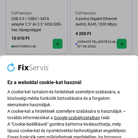
FixPremium
FixPremium
USB 3.0 / USB-C–SATA
4 portos Gigabit Ethernet
adapter 2.5" és 3.5" HDD/SSD-
switch, RJ45, 1000 Mbps
hez, tápegységgel
4 200 Ft
10 010 Ft
VÁRHATÓ TELJESÍTÉS 8 db,
RAKTÁRON 4 db
(07.08.2026)
Ez a weboldal cookie-kat használ
A cookie-kat tartalom és hirdetések személyre szabására, a
közösségi média funkciók biztosítására és a forgalom
elemzésére használjuk.
A cookie-kat a hirdetések személyre szabására is használjuk —
további információkat a
Google szabályzataiban
talál.
A "Cookie-beállítások" gombra kattintva kiválaszthatja, mely
típusú cookie-kat és nyomkövetési technológiákat engedélyezi.
Egyes funkciók nem működhetnek megfelelően, ha bizonyos