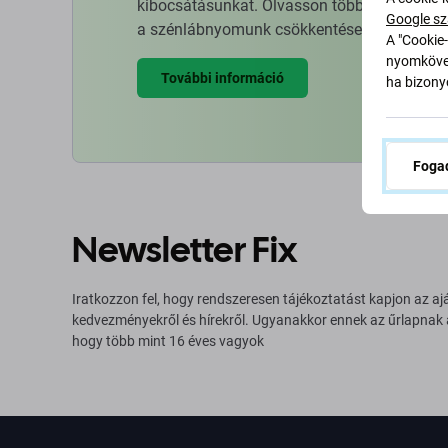
kibocsátásunkat. Olvasson többet arról, hog
Google sz
a szénlábnyomunk csökkentése érdekében.
A "Cookie-
nyomkövet
További információ
ha bizonyo
Fogad
Newsletter Fix
Iratkozzon fel, hogy rendszeresen tájékoztatást kapjon az aj
kedvezményekről és hírekről. Ugyanakkor ennek az űrlapnak
hogy több mint 16 éves vagyok