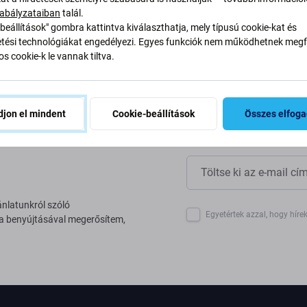
yan alakítjuk át folyamatainkat
abályzataiban
talál.
beállítások" gombra kattintva kiválaszthatja, mely típusú cookie-kat és
ési technológiákat engedélyezi. Egyes funkciók nem működhetnek megfe
s cookie-k le vannak tiltva.
jon el mindent
Cookie-beállítások
Összes elfog
ánlatunkról szóló
Egyetértek azzal, hogy híre
 a benyújtásával megerősítem,