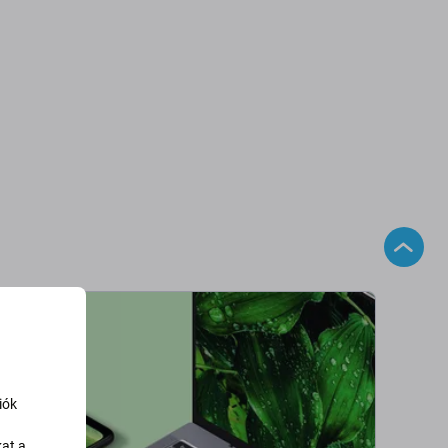
iók
kat a