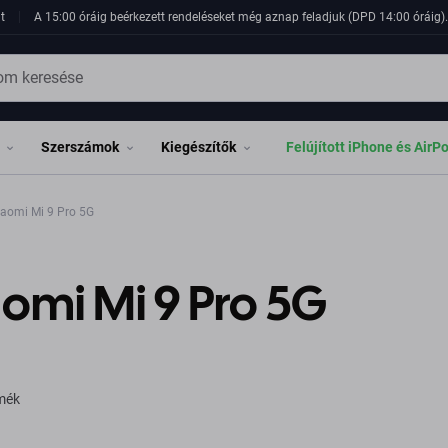
t
A 15:00 óráig beérkezett rendeléseket még aznap feladjuk (DPD 14:00 óráig). 
Szerszámok
Kiegészítők
Felújított iPhone és AirP
aomi Mi 9 Pro 5G
omi Mi 9 Pro 5G
rmék