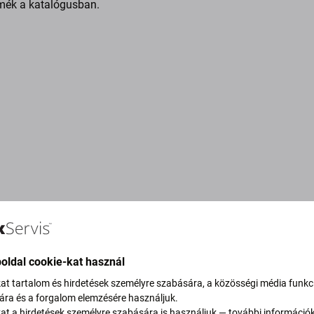
mék a katalógusban.
oldal cookie-kat használ
kat tartalom és hirdetések személyre szabására, a közösségi média funkc
sára és a forgalom elemzésére használjuk.
vítjuk szén-dioxid-
kat a hirdetések személyre szabására is használjuk — további információ