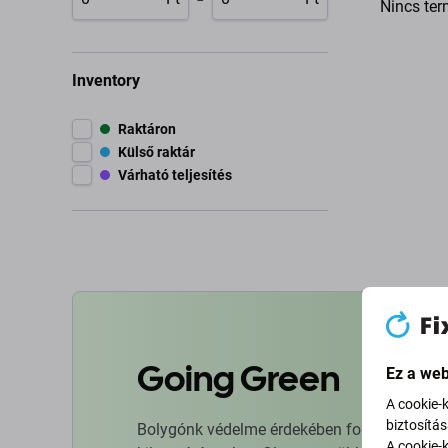
Nincs ter
Inventory
Raktáron
Külső raktár
Várható teljesítés
Going Green
Ez a web
A cookie-
biztosítá
Bolygónk védelme érdekében folyamatosan ja
A cookie-