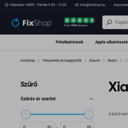
Ugrás az oldal fő részéhez
Helpdesk: Hétfő - Péntek 9:00 - 16:00
info@fixshop.hu
Kapcsola
Over
1000
reviews
Pótalkatrészek
Apple alkatrészek
Kezdőlap
Felszerelés és kiegészítők
Xiaomi
Redmi
Xi
Xia
Szűrő
Szűrés ár szerint
0-ból 0 te
-
Ft
Ft