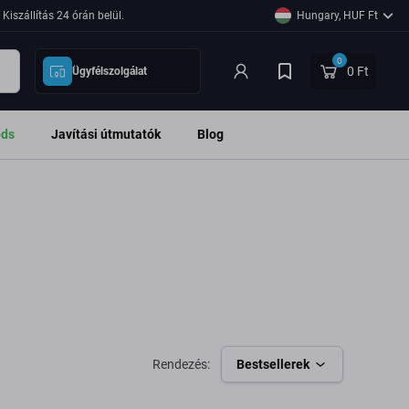
Kiszállítás 24 órán belül.
Hungary, HUF Ft
0
0 Ft
Ügyfélszolgálat
ods
Javítási útmutatók
Blog
Rendezés:
Bestsellerek