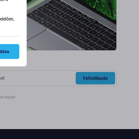
lelően,
adása
Feliratkozás
ket kapjak