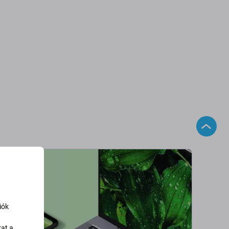
iók
kat a