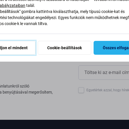
yan alakítjuk át folyamatainkat
abályzataiban
talál.
beállítások" gombra kattintva kiválaszthatja, mely típusú cookie-kat és
ési technológiákat engedélyezi. Egyes funkciók nem működhetnek megfe
s cookie-k le vannak tiltva.
jon el mindent
Cookie-beállítások
Összes elfog
ánlatunkról szóló
Egyetértek azzal, hogy híre
 a benyújtásával megerősítem,