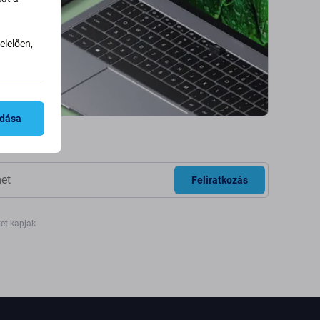
lelően,
adása
Feliratkozás
ket kapjak