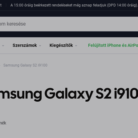
t
A 15:00 óráig beérkezett rendeléseket még aznap feladjuk (DPD 14:00 óráig). 
Szerszámok
Kiegészítők
Felújított iPhone és AirP
Samsung Galaxy S2 i9100
msung Galaxy S2 i91
rmék