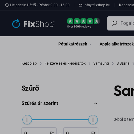
Ugrás az oldal fő részéhez
Helpdesk: Hétfő - Péntek 9:00 - 16:00
info@fixshop.hu
Kapcsola
Over
1000
reviews
Pótalkatrészek
Apple alkatrészek
Kezdőlap
Felszerelés és kiegészítők
Samsung
S Széria
Sa
Szűrő
Szűrés ár szerint
0-ból 0 te
-
Ft
Ft