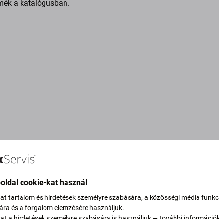
mék a katalógusban.
oldal cookie-kat használ
kat tartalom és hirdetések személyre szabására, a közösségi média funkc
sára és a forgalom elemzésére használjuk.
vítjuk szén-dioxid-
kat a hirdetések személyre szabására is használjuk — további információ