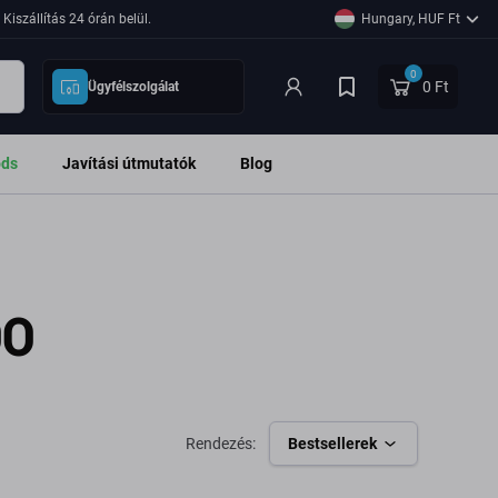
Kiszállítás 24 órán belül.
Hungary, HUF Ft
0
0 Ft
Ügyfélszolgálat
ods
Javítási útmutatók
Blog
00
Rendezés:
Bestsellerek