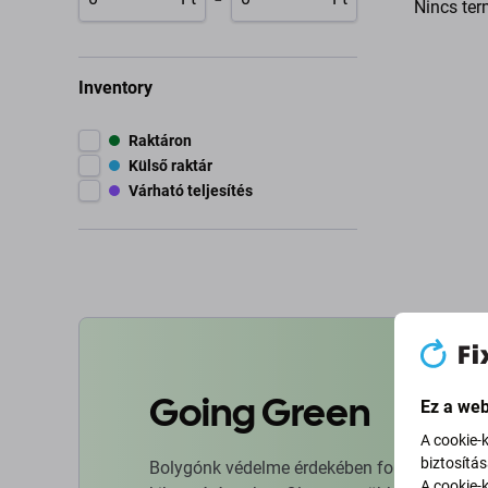
Nincs ter
Inventory
Raktáron
Külső raktár
Várható teljesítés
Going Green
Ez a web
A cookie-
biztosítá
Bolygónk védelme érdekében folyamatosan ja
A cookie-