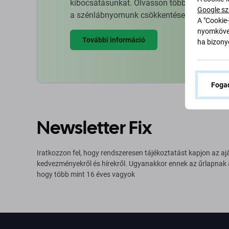
kibocsátásunkat. Olvasson többet arról, hog
Google sz
a szénlábnyomunk csökkentése érdekében.
A "Cookie-
nyomkövet
További információ
ha bizonyo
Fogad
Newsletter Fix
Iratkozzon fel, hogy rendszeresen tájékoztatást kapjon az aj
kedvezményekről és hírekről. Ugyanakkor ennek az űrlapnak
hogy több mint 16 éves vagyok