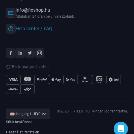
info@fixshop.hu
Általában 24 órán belül válaszolunk.
Help center / FAQ
Biztonságos fizetés
© 2026 iFix s.r.o. HU. Minden jog fenntartva.
Hungary, HUF(Ft)
Sütik beállításai
Használati feltételek