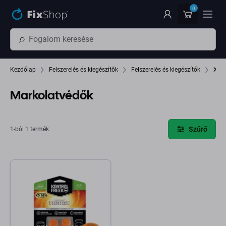
Ugrás az oldal fő részéhez
0
Kezdőlap
Felszerelés és kiegészítők
Felszerelés és kiegészítők
Xbox
Markolatvédők
Szűrő
1-ból 1 termék