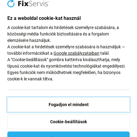
Going Green
Ez a weboldal cookie-kat használ
Bolygónk védelme érdekében folyamatosan javítjuk szén-
A cookie-kat tartalom és hirdetések személyre szabására, a
dioxid-kibocsátásunkat. Olvasson többet arról, hogyan
közösségi média funkciók biztosítására és a forgalom
alakítjuk át folyamatainkat a szénlábnyomunk
elemzésére használjuk.
csökkentése érdekében.
A cookie-kat a hirdetések személyre szabására is használjuk —
további információkat a
Google szabályzataiban
talál.
További információ
A "Cookie-beállítások" gombra kattintva kiválaszthatja, mely
típusú cookie-kat és nyomkövetési technológiákat engedélyezi.
Egyes funkciók nem működhetnek megfelelően, ha bizonyos
cookie-k le vannak tiltva.
Newsletter Fix
Iratkozzon fel, hogy rendszeresen tájékoztatást kapjon az
ajánlatunkról szóló kedvezményekről és hírekről. Ugyanakkor
Fogadjon el mindent
ennek az űrlapnak a benyújtásával megerősítem, hogy több mint
16 éves vagyok
Cookie-beállítások
Feliratkozás