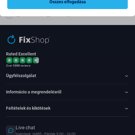
Összes elfogadása
Egyetértek azzal, hogy híreket kapjak
Rated Excellent
Over
1000
reviews
Ügyfélszolgálat
Informácio a megrendelésről
Feltételek és kikötések
Live chat
Helpdesk: Hétfő - Péntek 9:00 - 16:00