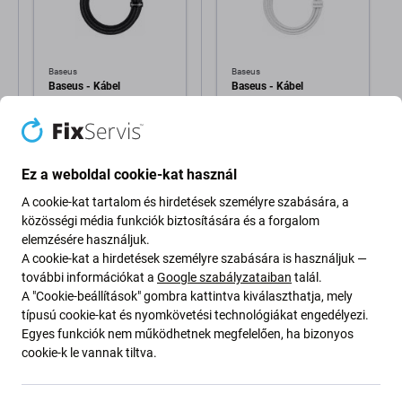
Baseus
Baseus
Baseus - Kábel
Baseus - Kábel
Lightning/USB, 1.5m,
Lightning/USB, 1.5m,
fekete
fehér
1 680 Ft
1 560 Ft
RAKTÁRON 10+
RAKTÁRON 10+
Ez a weboldal cookie-kat használ
db
db
A cookie-kat tartalom és hirdetések személyre szabására, a
közösségi média funkciók biztosítására és a forgalom
elemzésére használjuk.
A cookie-kat a hirdetések személyre szabására is használjuk —
további információkat a
Google szabályzataiban
talál.
A "Cookie-beállítások" gombra kattintva kiválaszthatja, mely
típusú cookie-kat és nyomkövetési technológiákat engedélyezi.
Egyes funkciók nem működhetnek megfelelően, ha bizonyos
cookie-k le vannak tiltva.
Leírás és specifikáció
Szállítás és visszaküldés
Vélemények (2)