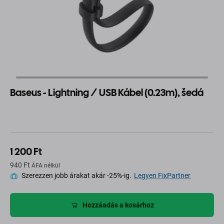
Baseus - Lightning / USB Kábel (0.23m), šedá
1 200 Ft
940 Ft
ÁFA nélkül
Szerezzen jobb árakat akár -25%-ig.
Legyen FixPartner
Hozzáadás a kosárhoz