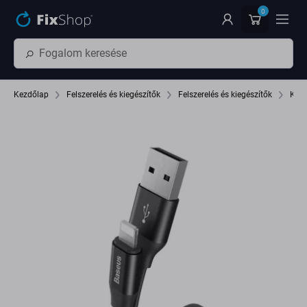
Ugrás az oldal fő részéhez
0
Kezdőlap
Felszerelés és kiegészítők
Felszerelés és kiegészítők
Káb