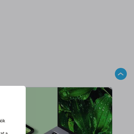
iók
kat a