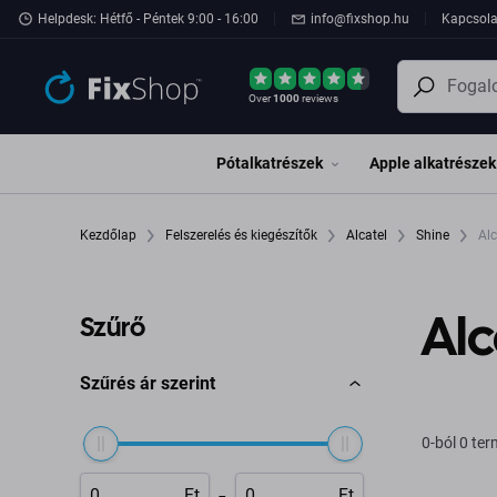
Ugrás az oldal fő részéhez
Helpdesk: Hétfő - Péntek 9:00 - 16:00
info@fixshop.hu
Kapcsola
Over
1000
reviews
Pótalkatrészek
Apple alkatrészek
Kezdőlap
Felszerelés és kiegészítők
Alcatel
Shine
Alc
Alc
Szűrő
Szűrés ár szerint
0-ból 0 te
-
Ft
Ft