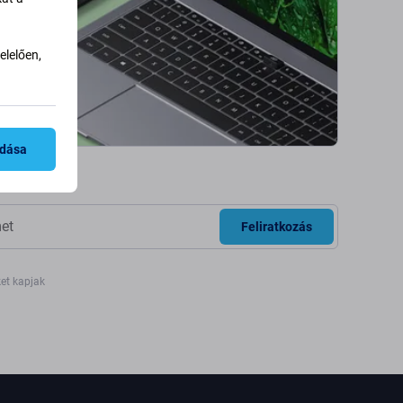
lelően,
adása
Feliratkozás
ket kapjak