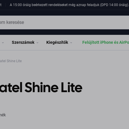
t
A 15:00 óráig beérkezett rendeléseket még aznap feladjuk (DPD 14:00 óráig). 
Szerszámok
Kiegészítők
Felújított iPhone és AirP
atel Shine Lite
atel Shine Lite
rmék