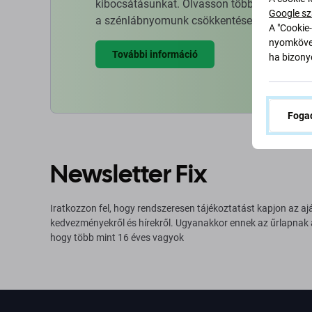
kibocsátásunkat. Olvasson többet arról, hog
Google sz
a szénlábnyomunk csökkentése érdekében.
A "Cookie-
nyomkövet
További információ
ha bizonyo
Fogad
Newsletter Fix
Iratkozzon fel, hogy rendszeresen tájékoztatást kapjon az aj
kedvezményekről és hírekről. Ugyanakkor ennek az űrlapnak
hogy több mint 16 éves vagyok