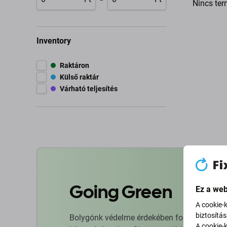
Nincs ter
Inventory
Raktáron
Külső raktár
Várható teljesítés
Going Green
Ez a web
A cookie-
biztosítá
Bolygónk védelme érdekében folyamatosan ja
A cookie-