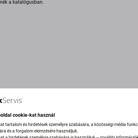
mék a katalógusban.
oldal cookie-kat használ
kat tartalom és hirdetések személyre szabására, a közösségi média funkc
sára és a forgalom elemzésére használjuk.
vítjuk szén-dioxid-
kat a hirdetések személyre szabására is használjuk — további információ