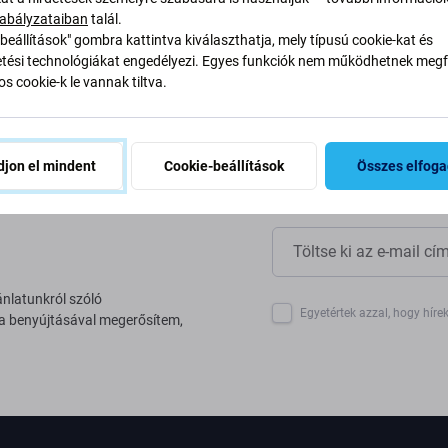
yan alakítjuk át folyamatainkat
abályzataiban
talál.
beállítások" gombra kattintva kiválaszthatja, mely típusú cookie-kat és
ési technológiákat engedélyezi. Egyes funkciók nem működhetnek megfe
s cookie-k le vannak tiltva.
jon el mindent
Cookie-beállítások
Összes elfog
ánlatunkról szóló
Egyetértek azzal, hogy híre
 a benyújtásával megerősítem,