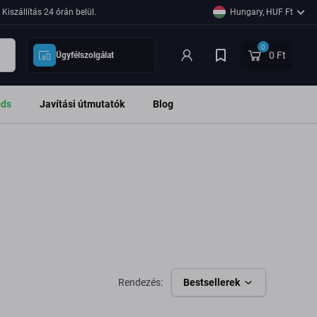
Kiszállítás 24 órán belül.
Hungary, HUF Ft
0
0 Ft
Ügyfélszolgálat
ods
Javítási útmutatók
Blog
Rendezés:
Bestsellerek