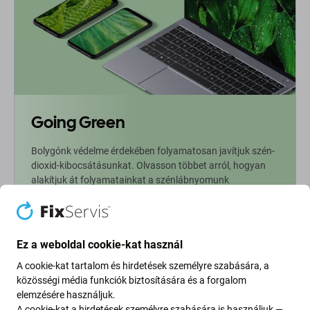
Going Green
Bolygónk védelme érdekében folyamatosan javítjuk szén-
dioxid-kibocsátásunkat. Olvasson többet arról, hogyan
alakítjuk át folyamatainkat a szénlábnyomunk
csökkentése érdekében.
További információ
Ez a weboldal cookie-kat használ
A cookie-kat tartalom és hirdetések személyre szabására, a
Newsletter Fix
közösségi média funkciók biztosítására és a forgalom
elemzésére használjuk.
Iratkozzon fel, hogy rendszeresen tájékoztatást kapjon az
A cookie-kat a hirdetések személyre szabására is használjuk —