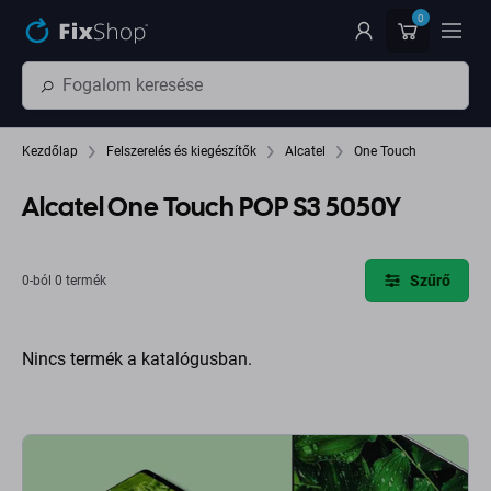
Ugrás az oldal fő részéhez
0
Kezdőlap
Felszerelés és kiegészítők
Alcatel
One Touch
Alcatel One Touch POP S3 5050Y
Szűrő
0-ból 0 termék
Nincs termék a katalógusban.