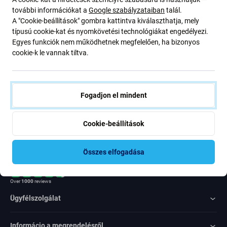
ajánlatunkról szóló kedvezményekről és hírekről. Ugyanakkor
további információkat a
Google szabályzataiban
talál.
ennek az űrlapnak a benyújtásával megerősítem, hogy több mint
A "Cookie-beállítások" gombra kattintva kiválaszthatja, mely
16 éves vagyok
típusú cookie-kat és nyomkövetési technológiákat engedélyezi.
Egyes funkciók nem működhetnek megfelelően, ha bizonyos
cookie-k le vannak tiltva.
Feliratkozás
Egyetértek azzal, hogy híreket kapjak
Fogadjon el mindent
Cookie-beállítások
Összes elfogadása
Rated Excellent
Over
1000
reviews
Ügyfélszolgálat
Informácio a megrendelésről