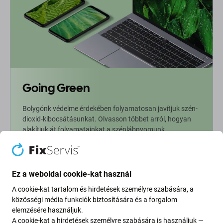
Going Green
Bolygónk védelme érdekében folyamatosan javítjuk szén-
dioxid-kibocsátásunkat. Olvasson többet arról, hogyan
alakítjuk át folyamatainkat a szénlábnyomunk
csökkentése érdekében.
További információ
Ez a weboldal cookie-kat használ
A cookie-kat tartalom és hirdetések személyre szabására, a
Newsletter Fix
közösségi média funkciók biztosítására és a forgalom
elemzésére használjuk.
A cookie-kat a hirdetések személyre szabására is használjuk —
Iratkozzon fel, hogy rendszeresen tájékoztatást kapjon az