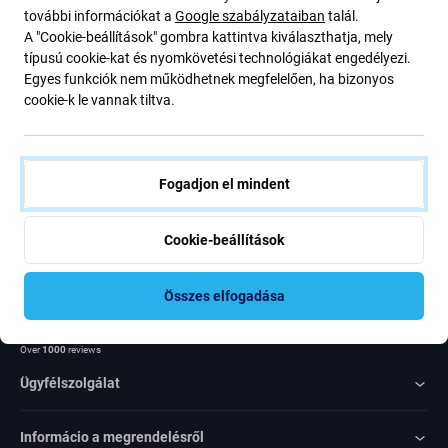
további információkat a
Google szabályzataiban
talál.
ajánlatunkról szóló kedvezményekről és hírekről. Ugyanakkor
A "Cookie-beállítások" gombra kattintva kiválaszthatja, mely
ennek az űrlapnak a benyújtásával megerősítem, hogy több mint
típusú cookie-kat és nyomkövetési technológiákat engedélyezi.
16 éves vagyok
Egyes funkciók nem működhetnek megfelelően, ha bizonyos
cookie-k le vannak tiltva.
Feliratkozás
Egyetértek azzal, hogy híreket kapjak
Fogadjon el mindent
Cookie-beállítások
Összes elfogadása
Rated Excellent
Over
1000
reviews
Ügyfélszolgálat
Informácio a megrendelésről