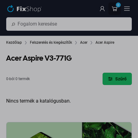
Ugrás az oldal fő részéhez
0
Kezdőlap
Felszerelés és kiegészítők
Acer
Acer Aspire
Acer Aspire V3-771G
Szűrő
0-ból 0 termék
Nincs termék a katalógusban.