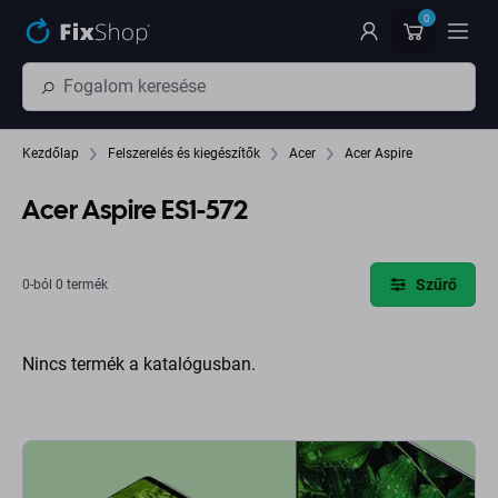
Ugrás az oldal fő részéhez
0
Kezdőlap
Felszerelés és kiegészítők
Acer
Acer Aspire
Acer Aspire ES1-572
Szűrő
0-ból 0 termék
Nincs termék a katalógusban.