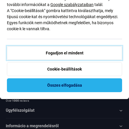
további információkat a
Google szabályzataiban
talál.
ajánlatunkról szóló kedvezményekről és hírekről. Ugyanakkor
A "Cookie-beállítások" gombra kattintva kiválaszthatja, mely
ennek az űrlapnak a benyújtásával megerősítem, hogy több mint
típusú cookie-kat és nyomkövetési technológiákat engedélyezi.
16 éves vagyok
Egyes funkciók nem működhetnek megfelelően, ha bizonyos
cookie-k le vannak tiltva.
Feliratkozás
Egyetértek azzal, hogy híreket kapjak
Fogadjon el mindent
Cookie-beállítások
Összes elfogadása
Rated Excellent
Over
1000
reviews
Ügyfélszolgálat
Informácio a megrendelésről