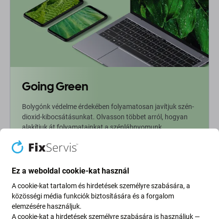
Going Green
Bolygónk védelme érdekében folyamatosan javítjuk szén-
dioxid-kibocsátásunkat. Olvasson többet arról, hogyan
alakítjuk át folyamatainkat a szénlábnyomunk
csökkentése érdekében.
További információ
Ez a weboldal cookie-kat használ
A cookie-kat tartalom és hirdetések személyre szabására, a
Newsletter Fix
közösségi média funkciók biztosítására és a forgalom
elemzésére használjuk.
A cookie-kat a hirdetések személyre szabására is használjuk —
Iratkozzon fel, hogy rendszeresen tájékoztatást kapjon az