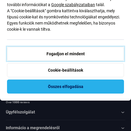
további információkat a
Google szabályzataiban
talál.
ajánlatunkról szóló kedvezményekről és hírekről. Ugyanakkor
A "Cookie-beállítások" gombra kattintva kiválaszthatja, mely
ennek az űrlapnak a benyújtásával megerősítem, hogy több mint
típusú cookie-kat és nyomkövetési technológiákat engedélyezi.
16 éves vagyok
Egyes funkciók nem működhetnek megfelelően, ha bizonyos
cookie-k le vannak tiltva.
Feliratkozás
Egyetértek azzal, hogy híreket kapjak
Fogadjon el mindent
Cookie-beállítások
Összes elfogadása
Rated Excellent
Over
1000
reviews
Ügyfélszolgálat
Informácio a megrendelésről