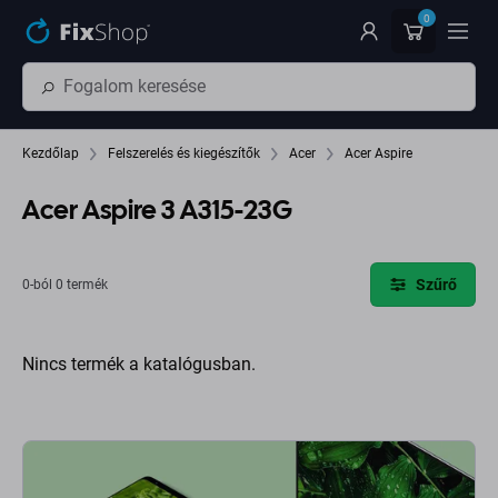
Ugrás az oldal fő részéhez
0
Kezdőlap
Felszerelés és kiegészítők
Acer
Acer Aspire
Acer Aspire 3 A315-23G
Szűrő
0-ból 0 termék
Nincs termék a katalógusban.