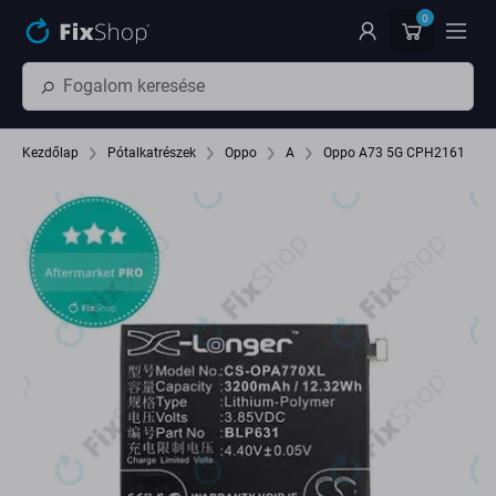
Ugrás az oldal fő részéhez
0
Kezdőlap
Pótalkatrészek
Oppo
A
Oppo A73 5G CPH2161