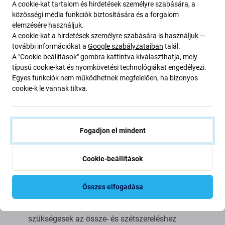
A cookie-kat tartalom és hirdetések személyre szabására, a
Minőség: Aftermarket PRO
– Az Aftermarket PRO néven
közösségi média funkciók biztosítására és a forgalom
elemzésére használjuk.
értékesített kijelző ugyanazon szabványok, specifikációk
A cookie-kat a hirdetések személyre szabására is használjuk —
és anyagok szerint készül, mint az eredeti. Az
további információkat a
Google szabályzataiban
talál.
utángyártott PRO minőségű kijelzők OLED technológiával
A "Cookie-beállítások" gombra kattintva kiválaszthatja, mely
rendelkeznek. Az Aftermarket PRO kijelzők szállítóját
típusú cookie-kat és nyomkövetési technológiákat engedélyezi.
beszerzési osztályunk választja ki, hogy megfeleljen a
Egyes funkciók nem működhetnek megfelelően, ha bizonyos
legmagasabb minőségi követelményeknek. Ez az eredeti
cookie-k le vannak tiltva.
másolata, és az Aftermarket PRO-ként szállított kijelző
(ritka esetekben) minimális eltéréseket mutathat a
funkcionalitásban, a minőségben vagy a megjelenésben.
Fogadjon el mindent
Ha többet szeretne megtudni a minőségről, olvassa el
blogunkat, ahol részletesebben a minőségre
összpontosítunk.
Cookie-beállítások
Összeszerelés és tippek:
Összes elfogadása
kínálatunkban megtalálható speciális szerszámok
szükségesek az össze- és szétszereléshez