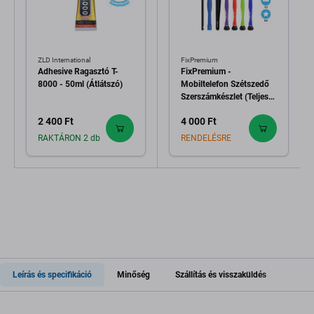
ZLD International
FixPremium
Adhesive Ragasztó T-
FixPremium -
8000 - 50ml (Átlátszó)
Mobiltelefon Szétszedő
Szerszámkészlet (Teljes)
11in1
2 400 Ft
4 000 Ft
RAKTÁRON 2 db
RENDELÉSRE
Leírás és specifikáció
Minőség
Szállítás és visszaküldés