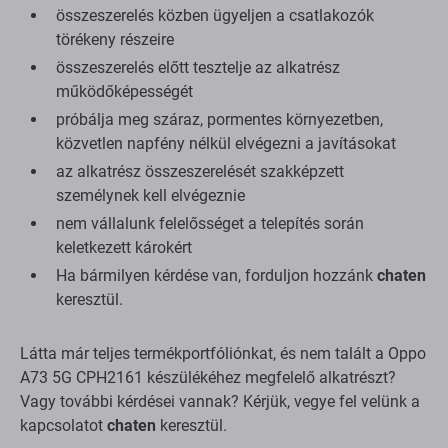
összeszerelés közben ügyeljen a csatlakozók
törékeny részeire
összeszerelés előtt tesztelje az alkatrész
működőképességét
próbálja meg száraz, pormentes környezetben,
közvetlen napfény nélkül elvégezni a javításokat
az alkatrész összeszerelését szakképzett
személynek kell elvégeznie
nem vállalunk felelősséget a telepítés során
keletkezett károkért
Ha bármilyen kérdése van, forduljon hozzánk
chaten
keresztül.
Látta már teljes termékportfóliónkat, és nem talált a Oppo
A73 5G CPH2161 készülékéhez megfelelő alkatrészt?
Vagy további kérdései vannak? Kérjük, vegye fel velünk a
kapcsolatot
chaten
keresztül.