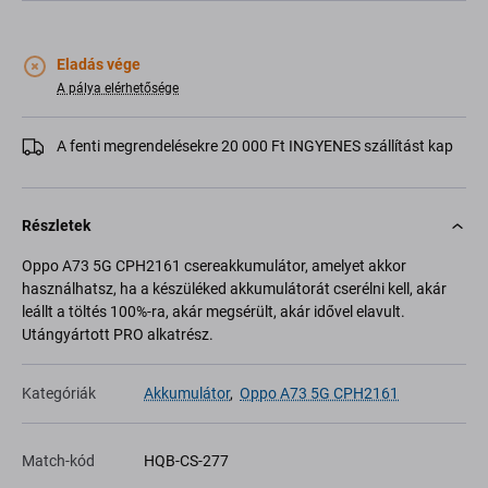
Eladás vége
A pálya elérhetősége
A fenti megrendelésekre 20 000 Ft INGYENES szállítást kap
Részletek
Oppo A73 5G CPH2161 csereakkumulátor, amelyet akkor
használhatsz, ha a készüléked akkumulátorát cserélni kell, akár
leállt a töltés 100%-ra, akár megsérült, akár idővel elavult.
Utángyártott PRO alkatrész.
Kategóriák
Akkumulátor
,
Oppo A73 5G CPH2161
Match-kód
HQB-CS-277