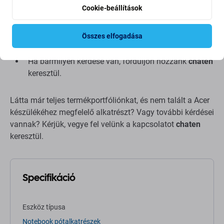
Cookie-beállítások
az alkatrész összeszerelését szakképzett
személynek kell elvégeznie
nem vállalunk felelősséget a telepítés során
Összes elfogadása
keletkezett károkért
Ha bármilyen kérdése van, forduljon hozzánk
chaten
keresztül.
Látta már teljes termékportfóliónkat, és nem talált a Acer
készülékéhez megfelelő alkatrészt? Vagy további kérdései
vannak? Kérjük, vegye fel velünk a kapcsolatot
chaten
keresztül.
Specifikáció
Eszköz típusa
Notebook pótalkatrészek