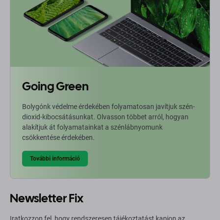
Going Green
Bolygónk védelme érdekében folyamatosan javítjuk szén-
dioxid-kibocsátásunkat. Olvasson többet arról, hogyan
alakítjuk át folyamatainkat a szénlábnyomunk
csökkentése érdekében.
További információ
Newsletter Fix
Iratkozzon fel, hogy rendszeresen tájékoztatást kapjon az