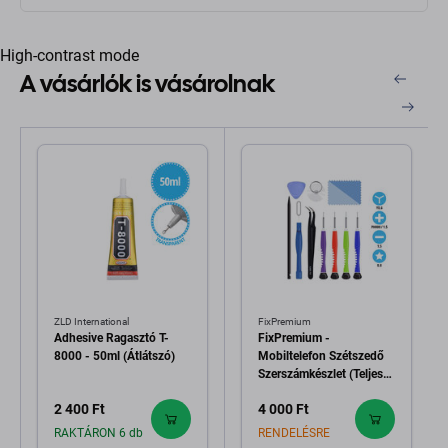
High-contrast mode
A vásárlók is vásárolnak
ZLD International
FixPremium
Adhesive Ragasztó T-
FixPremium -
8000 - 50ml (Átlátszó)
Mobiltelefon Szétszedő
Szerszámkészlet (Teljes)
11in1
2 400 Ft
4 000 Ft
RAKTÁRON 6 db
RENDELÉSRE