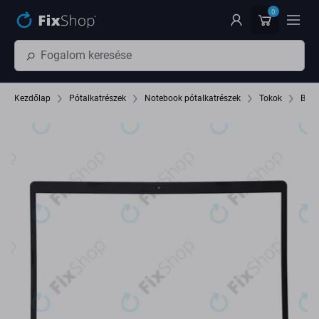
Ugrás az oldal fő részéhez
0
Kezdőlap
Pótalkatrészek
Notebook pótalkatrészek
Tokok
B Tí