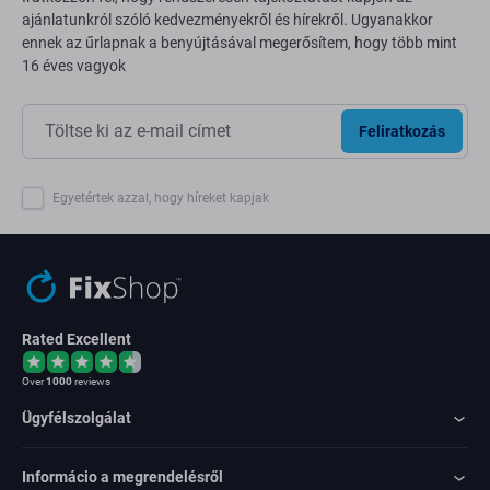
ajánlatunkról szóló kedvezményekről és hírekről. Ugyanakkor
ennek az űrlapnak a benyújtásával megerősítem, hogy több mint
16 éves vagyok
Feliratkozás
Egyetértek azzal, hogy híreket kapjak
Rated Excellent
Over
1000
reviews
Ügyfélszolgálat
Informácio a megrendelésről