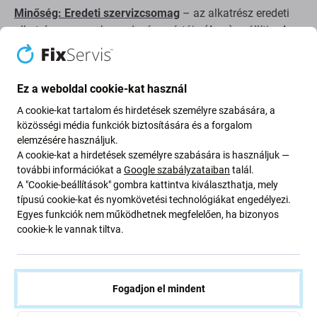
Minőség: Eredeti szervizcsomag
– az alkatrész eredeti
alkatrész, azaz a berendezés gyártója (Acer) szállítja. Az
alkatrész a lehető legmagasabb minőségű a piacon, és
100%-ban megegyezik a gyárilag a készülékben lévővel.
Ha többet szeretne megtudni a minőségről, olvassa el
Ez a weboldal cookie-kat használ
blogunkat, ahol részletesebben a minőségre
A cookie-kat tartalom és hirdetések személyre szabására, a
összpontosítunk.
közösségi média funkciók biztosítására és a forgalom
elemzésére használjuk.
Összeszerelés és tippek:
A cookie-kat a hirdetések személyre szabására is használjuk —
további információkat a
Google szabályzataiban
talál.
kínálatunkban megtalálható speciális szerszámok
A "Cookie-beállítások" gombra kattintva kiválaszthatja, mely
szükségesek az össze- és szétszereléshez
típusú cookie-kat és nyomkövetési technológiákat engedélyezi.
Egyes funkciók nem működhetnek megfelelően, ha bizonyos
összeszerelés közben ügyeljen a csatlakozók
cookie-k le vannak tiltva.
törékeny részeire
összeszerelés előtt tesztelje az alkatrész
működőképességét
Fogadjon el mindent
próbálja meg száraz, pormentes környezetben,
közvetlen napfény nélkül elvégezni a javításokat