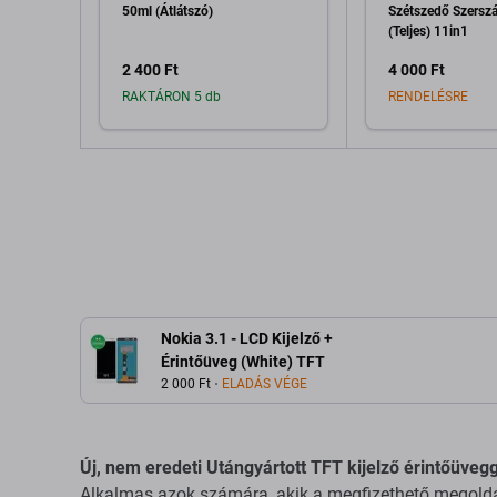
50ml (Átlátszó)
Szétszedő Szersz
(Teljes) 11in1
2 400 Ft
4 000 Ft
RAKTÁRON 5 db
RENDELÉSRE
Hozzáadás a kosárhoz
Hozzáadás 
Nokia 3.1 - LCD Kijelző +
Érintőüveg (White) TFT
2 000 Ft
ELADÁS VÉGE
Új, nem eredeti Utángyártott TFT kijelző érintőüvegg
Alkalmas azok számára, akik a megfizethető megoldás