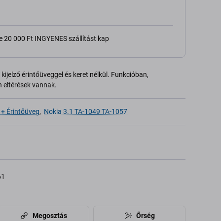
e 20 000 Ft INGYENES szállítást kap
kijelző érintőüveggel és keret nélkül. Funkcióban,
 eltérések vannak.
 + Érintőüveg
,
Nokia 3.1 TA-1049 TA-1057
61
Megosztás
Őrség