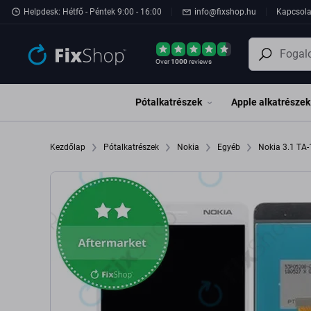
Ugrás az oldal fő részéhez
Helpdesk: Hétfő - Péntek 9:00 - 16:00
info@fixshop.hu
Kapcsola
Over
1000
reviews
Pótalkatrészek
Apple alkatrészek
Kezdőlap
Pótalkatrészek
Nokia
Egyéb
Nokia 3.1 TA