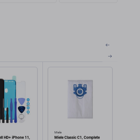
Miele
FixPre
ell HD+ iPhone 11,
Miele Classic C1, Complete
FixPr