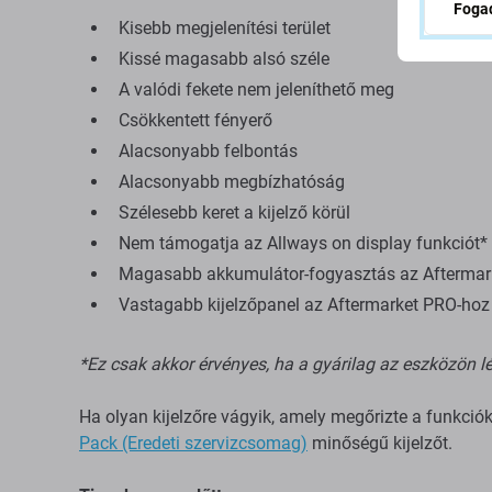
Fogad
Kisebb megjelenítési terület
Kissé magasabb alsó széle
A valódi fekete nem jeleníthető meg
Csökkentett fényerő
Alacsonyabb felbontás
Alacsonyabb megbízhatóság
Szélesebb keret a kijelző körül
Nem támogatja az Allways on display funkciót*
Magasabb akkumulátor-fogyasztás az Aftermarke
Vastagabb kijelzőpanel az Aftermarket PRO-hoz é
*Ez csak akkor érvényes, ha a gyárilag az eszközön lé
Ha olyan kijelzőre vágyik, amely megőrizte a funkció
Pack (Eredeti szervizcsomag)
minőségű kijelzőt.