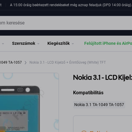
t
A 15:00 óráig beérkezett rendeléseket még aznap feladjuk (DPD 14:00 óráig). 
Szerszámok
Kiegészítők
Felújított iPhone és AirP
-1049 TA-1057
Nokia 3.1 - LCD Kijelző + Érintőüveg (White) TFT
Nokia 3.1 - LCD Kij
Kompatibilitás
Nokia 3.1 TA-1049 TA-1057