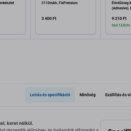
ámkészlet
3110mAh, FixPremium
Érintőüveg k
(Adhesive), 
Szerszámok
3 400 Ft
9 210 Ft
RAKTÁRON 
a kosárhoz
Hozzáadás a kosárhoz
Hozzáa
Leírás és specifikáció
Minőség
Szállítás és 
el, keret nélkül.
t részesítik előnyben, és hajlandók elfogadni a