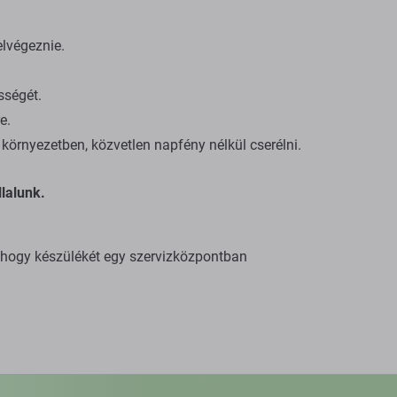
elvégeznie.
sségét.
e.
környezetben, közvetlen napfény nélkül cserélni.
lalunk.
, hogy készülékét egy szervizközpontban