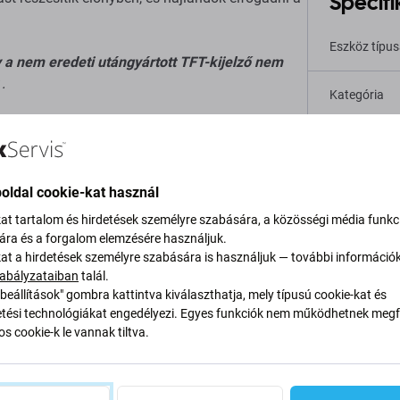
Specifi
Eszköz típu
y a nem eredeti utángyártott TFT-kijelző nem
.
Kategória
Szín
zés gyártója.
Eredetiség
oldal cookie-kat használ
térések vannak.
kat tartalom és hirdetések személyre szabására, a közösségi média funkc
sára és a forgalom elemzésére használjuk.
Nettó tömeg
eti gyártó kijelzőjéhez viszonyítva.
kat a hirdetések személyre szabására is használjuk — további információ
abályzataiban
talál.
EAN
beállítások" gombra kattintva kiválaszthatja, mely típusú cookie-kat és
ési technológiákat engedélyezi. Egyes funkciók nem működhetnek megfe
s cookie-k le vannak tiltva.