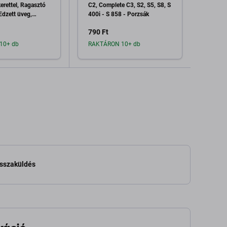
erettel, Ragasztó
C2, Complete C3, S2, S5, S8, S
Penge
Edzett üveg,
400i - S 858 - Porzsák
790 Ft
790 F
10+ db
RAKTÁRON 10+ db
Raktá
dás a kosárhoz
Hozzáadás a kosárhoz
H
visszaküldés