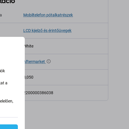
káció
sa
Mobiltelefon pótalkatrészek
LCD kijelző és érintőüvegek
White
Aftermarket
iók
 (kg)
0,050
kat a
2200000386038
lelően,