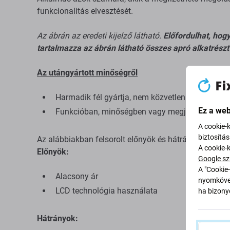
funkcionalitás elvesztését.
Az ábrán az eredeti kijelző látható.
Előfordulhat, hog
tartalmazza az ábrán látható összes apró alkatrészt
Az utángyártott minőségről
Harmadik fél gyártja, nem közvetlenül a berende
Ez a web
Funkcióban, minőségben vagy megjelenésben el
A cookie-
biztosítá
Az alábbiakban felsorolt ​​előnyök és hátrányok az ered
A cookie-
Előnyök:
Google sz
A "Cookie-
Alacsony ár
nyomkövet
LCD technológia használata
ha bizonyo
Hátrányok: