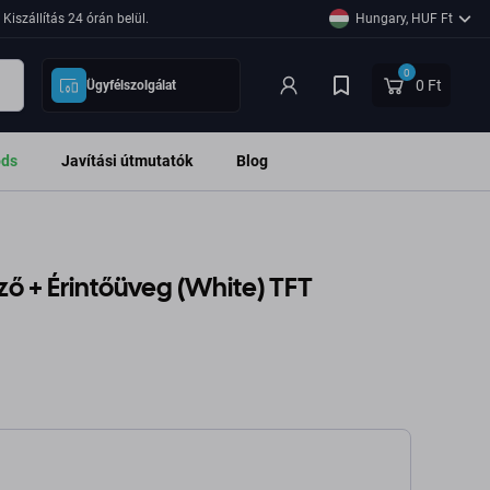
Kiszállítás 24 órán belül.
Hungary, HUF Ft
0
0 Ft
Ügyfélszolgálat
ods
Javítási útmutatók
Blog
elző + Érintőüveg (White) TFT