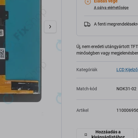
Eladás vége
A pálya elérhetősége
A fenti megrendelésekr
Új, nem eredeti utángyártott TFT 
minőségben vagy megjelenésben
Kategóriák
LCD Kijelző
Match-kód
NOK31-02
Artikel
11000695
Hozzáadás a
kívánságlistához