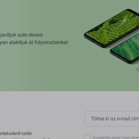
vítjuk szén-dioxid-
yan alakítjuk át folyamatainkat
ánlatunkról szóló
Egyetértek azzal, hogy híre