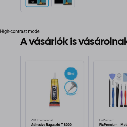
High-contrast mode
A vásárlók is vásárolna
ZLD International
FixPremium
Adhesive Ragasztó T-8000 -
FixPremium - Mobi