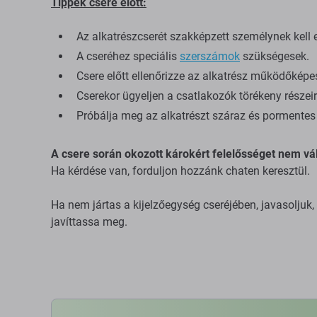
Tippek csere előtt:
Az alkatrészcserét szakképzett személynek kell 
A cseréhez speciális
szerszámok
szükségesek.
Csere előtt ellenőrizze az alkatrész működőképe
Cserekor ügyeljen a csatlakozók törékeny részeir
Próbálja meg az alkatrészt száraz és pormentes 
A csere során okozott károkért felelősséget nem vál
Ha kérdése van, forduljon hozzánk chaten keresztül.
Ha nem jártas a kijelzőegység cseréjében, javasoljuk
javíttassa meg.