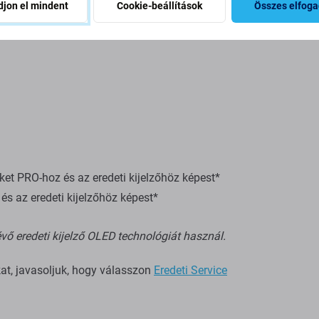
jon el mindent
Cookie-beállítások
Összes elfog
t PRO-hoz és az eredeti kijelzőhöz képest*
s az eredeti kijelzőhöz képest*
vő eredeti kijelző OLED technológiát használ.
kat, javasoljuk, hogy válasszon
Eredeti Service