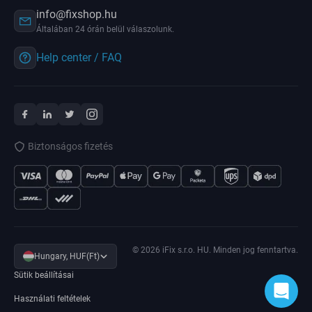
info@fixshop.hu
Általában 24 órán belül válaszolunk.
Help center / FAQ
Biztonságos fizetés
© 2026 iFix s.r.o. HU. Minden jog fenntartva.
Hungary, HUF(Ft)
Sütik beállításai
Használati feltételek