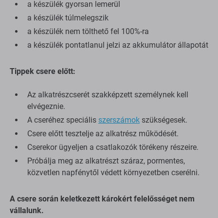
a készülék gyorsan lemerül
a készülék túlmelegszik
a készülék nem tölthető fel 100%-ra
a készülék pontatlanul jelzi az akkumulátor állapotát
Tippek csere előtt:
Az alkatrészcserét szakképzett személynek kell
elvégeznie.
A cseréhez speciális
szerszámok
szükségesek.
Csere előtt tesztelje az alkatrész működését.
Cserekor ügyeljen a csatlakozók törékeny részeire.
Próbálja meg az alkatrészt száraz, pormentes,
közvetlen napfénytől védett környezetben cserélni.
A csere során keletkezett károkért felelősséget nem
vállalunk.