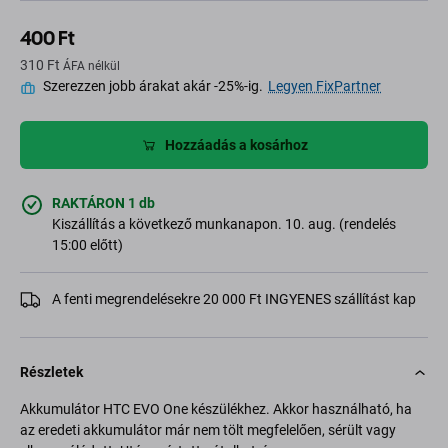
400 Ft
310 Ft
ÁFA nélkül
Szerezzen jobb árakat akár -25%-ig.
Legyen FixPartner
Hozzáadás a kosárhoz
RAKTÁRON 1 db
Kiszállítás a következő munkanapon. 10. aug. (rendelés
15:00 előtt)
A fenti megrendelésekre 20 000 Ft INGYENES szállítást kap
Részletek
Akkumulátor HTC EVO One készülékhez. Akkor használható, ha
az eredeti akkumulátor már nem tölt megfelelően, sérült vagy