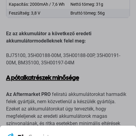
Kapacitás: 2000mAh / 7,6 Wh
Nettó tömeg: 31g
Feszültség: 3,8 V
Bruttó tömeg: 56g
Ez az akkumulátor a következő eredeti
akkumulátormodelleknek felel meg:
BJ75100, 35H00188-00M, 35H00188-00P, 35H00191-
00M, BM35100, 35H00197-04M
A pótalkatrészek minősége
Az Aftermarket PRO
feliratú akkumulátorokat harmadik
felek gyártják, nem közvetlenül a készülék gyártója.
Ezeket az akkumulátorokat úgy tervezték, hogy
megfeleljenek az eredeti akkumulátorok magas
színvonalának, és ritka esetekben minimális eltérések
lehetnek a funkcionalitásban, a minőségben vagy a