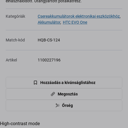
elhasználódott. Utángyártott pótalkatrész.
Kategóriák
Csereakkumulátorok elektronikai eszközökhöz
,
Akkumulátor
,
HTC EVO One
Match-kód
HQB-CS-124
Artikel
1100227196
Hozzáadás a kívánságlistához
Megosztás
Őrség
High-contrast mode