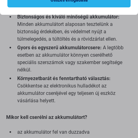
biztosítva a zökkenőmentes kompatibilitást az adott
eszközmodellel.
Biztonságos és kiváló minőségű akkumulátor:
Minden akkumulátort alaposan tesztelünk a
biztonság érdekében, és védelmet nyújt a
túlmelegedés, a túltöltés és a rövidzárlat ellen.
Gyors és egyszerű akkumulátorcsere:
A legtöbb
esetben az akkumulátor könnyen cserélhető
speciális szerszámok vagy szakember segítsége
nélkül.
Környezetbarát és fenntartható választás:
Csökkentse az elektronikus hulladékot az
akkumulátor cseréjével egy teljesen új eszköz
vásárlása helyett.
Mikor kell cserélni az akkumulátort?
az akkumulátor fel van duzzadva