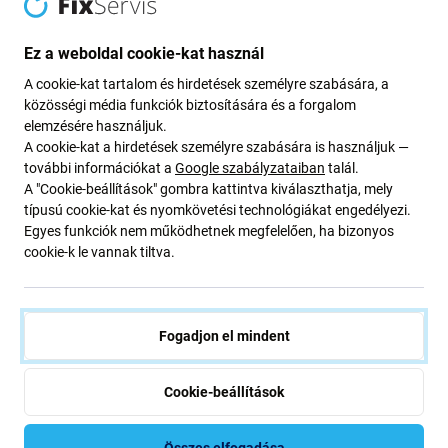
megjelenésben. Kiváló minőségükről ismertek, és előre
teszteltek.
Ez a weboldal cookie-kat használ
Az utángyártott PRO akkumulátor vásárlásának fő
A cookie-kat tartalom és hirdetések személyre szabására, a
előnyei:
közösségi média funkciók biztosítására és a forgalom
elemzésére használjuk.
A cookie-kat a hirdetések személyre szabására is használjuk —
Spóroljon az akkumulátor cseréjén:
Az új
további információkat a
Google szabályzataiban
talál.
akkumulátor költséghatékony alternatívája egy új
A "Cookie-beállítások" gombra kattintva kiválaszthatja, mely
eszköz vásárlásának, mivel megbízható és
típusú cookie-kat és nyomkövetési technológiákat engedélyezi.
összehasonlítható teljesítményt nyújt.
Egyes funkciók nem működhetnek megfelelően, ha bizonyos
Hosszabb üzemidő egyetlen töltéssel:
Élvezze a
cookie-k le vannak tiltva.
hosszabb használati időt gyakori töltés nélkül.
A készülék teljes teljesítményének visszaállítása:
Az akkumulátor cseréje segít visszaállítani az eredeti
Fogadjon el mindent
teljesítményt, és stabil, megbízható működést
biztosít.
Cookie-beállítások
100%-ban kompatibilis az eszközöddel:
Az eredeti
specifikációknak megfelelően tervezték, így
Összes elfogadása